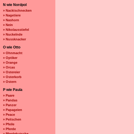
N wie Nordpol
» Nacktschnecken
» Nagetiere
» Nashorn
» Nein
» Nikolausstiefel
» Nuckelnde
» Nussknacker
O wie Otto
» Ohnmacht
» Optiker
» Orange
» Orcas
» Ostereier
» Osterkorb
» Ostern
P wie Paula
» Paare
» Pandas
» Panzer
» Papageien
» Peace
» Peitschen
» Pfeile
» Pferde
» Pferdekutsche