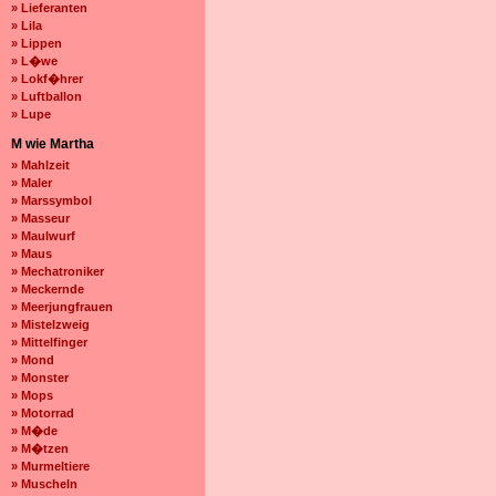
» Lieferanten
» Lila
» Lippen
» L�we
» Lokf�hrer
» Luftballon
» Lupe
M wie Martha
» Mahlzeit
» Maler
» Marssymbol
» Masseur
» Maulwurf
» Maus
» Mechatroniker
» Meckernde
» Meerjungfrauen
» Mistelzweig
» Mittelfinger
» Mond
» Monster
» Mops
» Motorrad
» M�de
» M�tzen
» Murmeltiere
» Muscheln