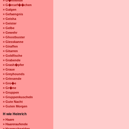
» G�hnende
» G�nsef��chen
» Galgen
» Gefaengnis
» Geisha
» Geister
» Gelbe
» Gewehr
» Ghostbuster
» Giesskanne
» Giraffen
» Gitarren
» Goldfische
» Grabende
» Grash�pfer
» Graue
» Greyhounds
» Grinsende
» Gro�e
» Gr�ne
» Gruppen
» Gruppenkuscheln
» Gute Nacht
» Guten Morgen
H wie Heinrich
» Haare
» Haareraufende
» Haareschneiden