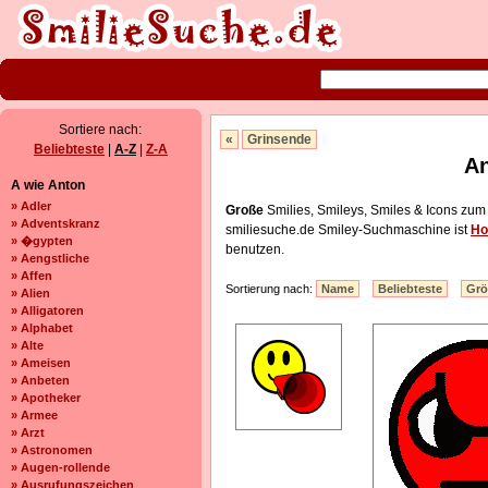
Sortiere nach:
«
Grinsende
Beliebteste
|
A-Z
|
Z-A
An
A wie Anton
» Adler
Große
Smilies, Smileys, Smiles & Icons zum
» Adventskranz
smiliesuche.de Smiley-Suchmaschine ist
Ho
» �gypten
benutzen.
» Aengstliche
» Affen
Sortierung nach:
Name
Beliebteste
Gr
» Alien
» Alligatoren
» Alphabet
» Alte
» Ameisen
» Anbeten
» Apotheker
» Armee
» Arzt
» Astronomen
» Augen-rollende
» Ausrufungszeichen