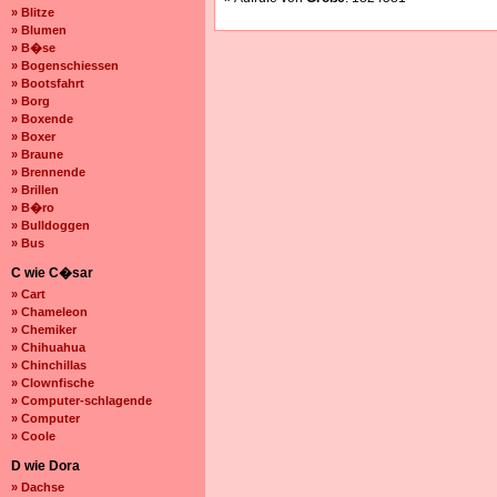
» Blitze
» Blumen
» B�se
» Bogenschiessen
» Bootsfahrt
» Borg
» Boxende
» Boxer
» Braune
» Brennende
» Brillen
» B�ro
» Bulldoggen
» Bus
C wie C�sar
» Cart
» Chameleon
» Chemiker
» Chihuahua
» Chinchillas
» Clownfische
» Computer-schlagende
» Computer
» Coole
D wie Dora
» Dachse