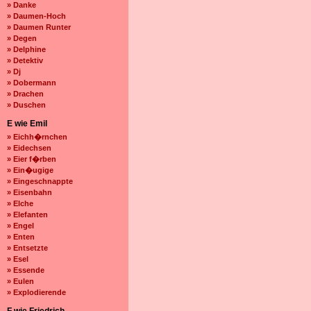
» Danke
» Daumen-Hoch
» Daumen Runter
» Degen
» Delphine
» Detektiv
» Dj
» Dobermann
» Drachen
» Duschen
E wie Emil
» Eichh�rnchen
» Eidechsen
» Eier f�rben
» Ein�ugige
» Eingeschnappte
» Eisenbahn
» Elche
» Elefanten
» Engel
» Enten
» Entsetzte
» Esel
» Essende
» Eulen
» Explodierende