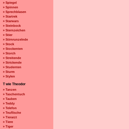
» Spiegel
» Spinnen
» Sprechblasen
» Startrek
» Starwars
» Steinbock
» Sternzeichen
» Stier
» Stirnrunzelnde
» Stock
» Stockenten
» Storch
» Streitende
» Strickende
» Studenten
» Sturm
» Stylen
T wie Theodor
» Tanzen
» Taschentuch
» Tauben
» Teddy
» Telefon
» Teuflische
» Tierarzt
» Tiere
» Tiger