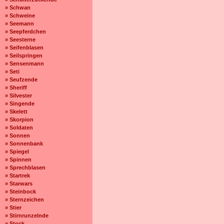
» Schwan
» Schweine
» Seemann
» Seepferdchen
» Seesterne
» Seifenblasen
» Seilspringen
» Sensenmann
» Seti
» Seufzende
» Sheriff
» Silvester
» Singende
» Skelett
» Skorpion
» Soldaten
» Sonnen
» Sonnenbank
» Spiegel
» Spinnen
» Sprechblasen
» Startrek
» Starwars
» Steinbock
» Sternzeichen
» Stier
» Stirnrunzelnde
» Stock