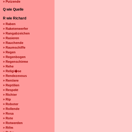
» Putzende
Q wie Quelle
R wie Richard
» Raben
» Raketenwerfer
» Rangabzeichen
» Rasieren
» Rauchende
» Raumschiffe
» Regen
» Regenbogen
» Regenschirme
» Rehe
» Religi�se
» Rendezevous
» Rentiere
» Reptilien
» Respekt
» Richter
» Rip
» Roboter
» Rollende
» Rosa
» Rote
» Rotwerden
» Rtfm