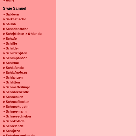
» Ruhe
S wie Samuel
» Sabbern
» Sarkastische
» Sauna
» Schadenfrohe
» Sch�fchen-z�hlende
» Schafe
» Schiffe
» Schilder
» Schildkr�ten
» Schimpansen
» Schirme
» Schlafende
» Schlafm�tze
» Schlangen
» Schlitten
» Schmetterlinge
» Schnarchende
» Schnecken
» Schneeflocken
» Schneekugeln
» Schneemann
» Schneeschieber
» Schokolade
» Schreiende
» Sch�tze
» Schulterzuckende