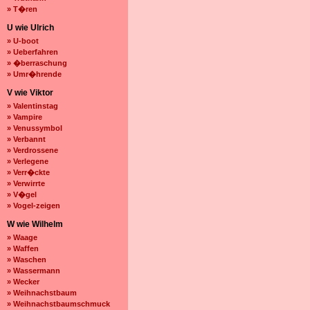
» T�ren
U wie Ulrich
» U-boot
» Ueberfahren
» �berraschung
» Umr�hrende
V wie Viktor
» Valentinstag
» Vampire
» Venussymbol
» Verbannt
» Verdrossene
» Verlegene
» Verr�ckte
» Verwirrte
» V�gel
» Vogel-zeigen
W wie Wilhelm
» Waage
» Waffen
» Waschen
» Wassermann
» Wecker
» Weihnachstbaum
» Weihnachstbaumschmuck