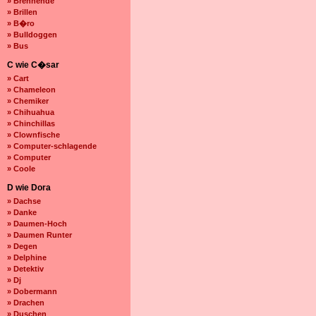
» Brennende
» Brillen
» B�ro
» Bulldoggen
» Bus
C wie C�sar
» Cart
» Chameleon
» Chemiker
» Chihuahua
» Chinchillas
» Clownfische
» Computer-schlagende
» Computer
» Coole
D wie Dora
» Dachse
» Danke
» Daumen-Hoch
» Daumen Runter
» Degen
» Delphine
» Detektiv
» Dj
» Dobermann
» Drachen
» Duschen