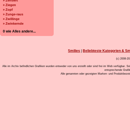
» Zensiert
» Ziegen
» Zopf
» Zunge-raus
» Zwillinge
» Zwinkernde
0 wie Alles andere...
Smilies
|
Beliebteste Kategorien & Sm
(c) 2008-20
Alle im Archiv befindlichen Grafiken wurden entweder von uns erstellt oder sind frei im Web verfügbar. So
entsprechende Grafi
Alle genannten oder gezeigten Marken- und Produktbeze