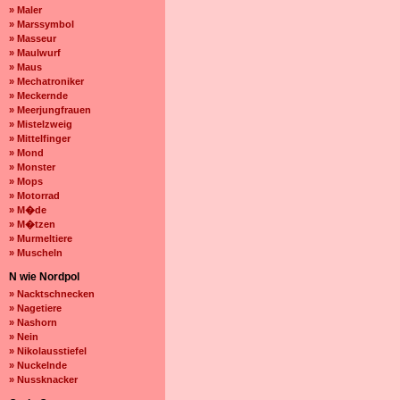
» Maler
» Marssymbol
» Masseur
» Maulwurf
» Maus
» Mechatroniker
» Meckernde
» Meerjungfrauen
» Mistelzweig
» Mittelfinger
» Mond
» Monster
» Mops
» Motorrad
» M�de
» M�tzen
» Murmeltiere
» Muscheln
N wie Nordpol
» Nacktschnecken
» Nagetiere
» Nashorn
» Nein
» Nikolausstiefel
» Nuckelnde
» Nussknacker