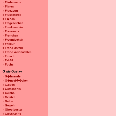
» Fledermaus
» Flirten
» Flugzeug
» Flusspferde
» F�nen
» Fragezeichen
» Frankenstein
» Fressende
» Frettchen
» Freundschaft
» Friseur
» Frohe Ostern
» Frohe Weihnachten
» Frosch
» Fsk18
» Fuchs
G wie Gustav
» G�hnende
» G�nsef��chen
» Galgen
» Gefaengnis
» Geisha
» Geister
» Gelbe
» Gewehr
» Ghostbuster
» Giesskanne