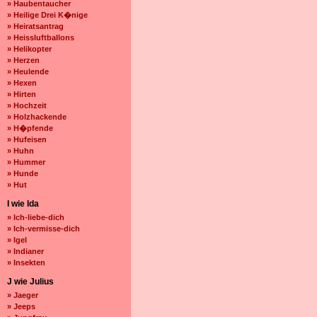
» Haubentaucher
» Heilige Drei K�nige
» Heiratsantrag
» Heissluftballons
» Helikopter
» Herzen
» Heulende
» Hexen
» Hirten
» Hochzeit
» Holzhackende
» H�pfende
» Hufeisen
» Huhn
» Hummer
» Hunde
» Hut
I wie Ida
» Ich-liebe-dich
» Ich-vermisse-dich
» Igel
» Indianer
» Insekten
J wie Julius
» Jaeger
» Jeeps