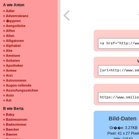
A wie Anton
» Adler
» Adventskranz
» �gypten
» Aengstliche
» Affen
» Alien
» Alligatoren
» Alphabet
» Alte
» Ameisen
» Anbeten
» Apotheker
» Armee
» Arzt
» Astronomen
» Augen-rollende
» Ausrufungszeichen
» Auto
» Axt
B wie Berta
» Baby
Bild-Daten
» Badewannen
» Badezimmer
Gr��e: 3.27KB
» Baecker
Pixel: 41 x 27 Pixe
» Baeren