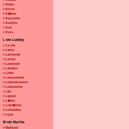
» Krebs
» Krone
» K�ken
» Kuenstler
» Kuerbis
» Kuh
» Kuss
L wie Ludwig
» La-ola
» Labor
» Lachende
» Lamas
» Laufende
» Libellen
» Liebe
» Liebesbriefe
» Liebeskummer
» Lieferanten
» Lila
» Lippen
» L�we
» Lokf�hrer
» Luftballon
» Lupe
M wie Martha
» Mahlzeit