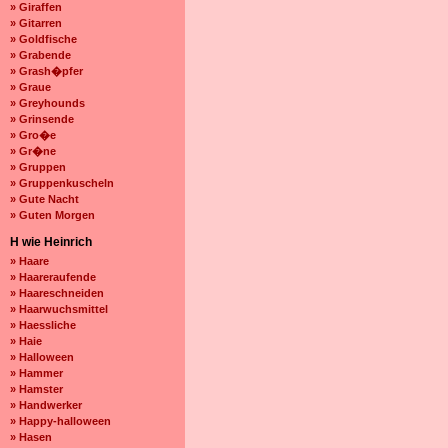
» Giraffen
» Gitarren
» Goldfische
» Grabende
» Grash�pfer
» Graue
» Greyhounds
» Grinsende
» Gro�e
» Gr�ne
» Gruppen
» Gruppenkuscheln
» Gute Nacht
» Guten Morgen
H wie Heinrich
» Haare
» Haareraufende
» Haareschneiden
» Haarwuchsmittel
» Haessliche
» Haie
» Halloween
» Hammer
» Hamster
» Handwerker
» Happy-halloween
» Hasen