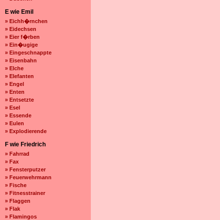
E wie Emil
» Eichh�rnchen
» Eidechsen
» Eier f�rben
» Ein�ugige
» Eingeschnappte
» Eisenbahn
» Elche
» Elefanten
» Engel
» Enten
» Entsetzte
» Esel
» Essende
» Eulen
» Explodierende
F wie Friedrich
» Fahrrad
» Fax
» Fensterputzer
» Feuerwehrmann
» Fische
» Fitnesstrainer
» Flaggen
» Flak
» Flamingos