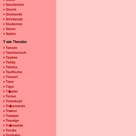
» Stockenten
» Storch
» Streitende
» Strickende
» Studenten
» Sturm
» Stylen
T wie Theodor
» Tanzen
» Taschentuch
» Tauben
» Teddy
» Telefon
» Teuflische
» Tierarzt
» Tiere
» Tiger
» T�pfer
» Torten
» Totenkopf
» Tr�umende
» Traktor
» Tramper
» Traurige
» Tr�stende
» Trucks
» Truthahn