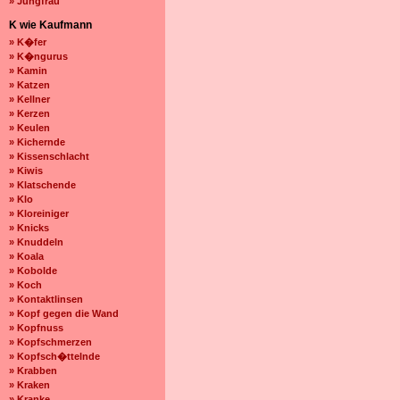
» Jungfrau
K wie Kaufmann
» K�fer
» K�ngurus
» Kamin
» Katzen
» Kellner
» Kerzen
» Keulen
» Kichernde
» Kissenschlacht
» Kiwis
» Klatschende
» Klo
» Kloreiniger
» Knicks
» Knuddeln
» Koala
» Kobolde
» Koch
» Kontaktlinsen
» Kopf gegen die Wand
» Kopfnuss
» Kopfschmerzen
» Kopfsch�ttelnde
» Krabben
» Kraken
» Kranke