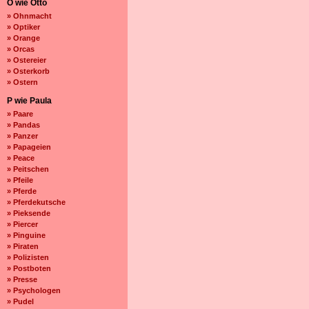
O wie Otto
» Ohnmacht
» Optiker
» Orange
» Orcas
» Ostereier
» Osterkorb
» Ostern
P wie Paula
» Paare
» Pandas
» Panzer
» Papageien
» Peace
» Peitschen
» Pfeile
» Pferde
» Pferdekutsche
» Pieksende
» Piercer
» Pinguine
» Piraten
» Polizisten
» Postboten
» Presse
» Psychologen
» Pudel