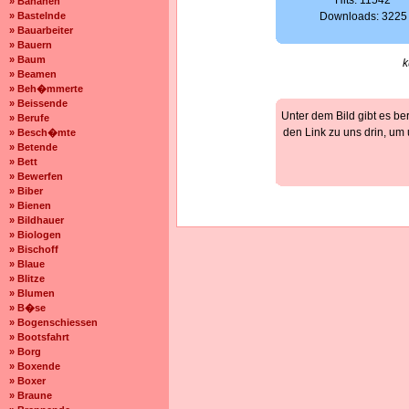
Hits: 11542
» Bananen
» Bastelnde
Downloads: 3225
» Bauarbeiter
» Bauern
» Baum
k
» Beamen
» Beh�mmerte
» Beissende
Unter dem Bild gibt es be
» Berufe
den Link zu uns drin, um
» Besch�mte
» Betende
» Bett
» Bewerfen
» Biber
» Bienen
» Bildhauer
» Biologen
» Bischoff
» Blaue
» Blitze
» Blumen
» B�se
» Bogenschiessen
» Bootsfahrt
» Borg
» Boxende
» Boxer
» Braune