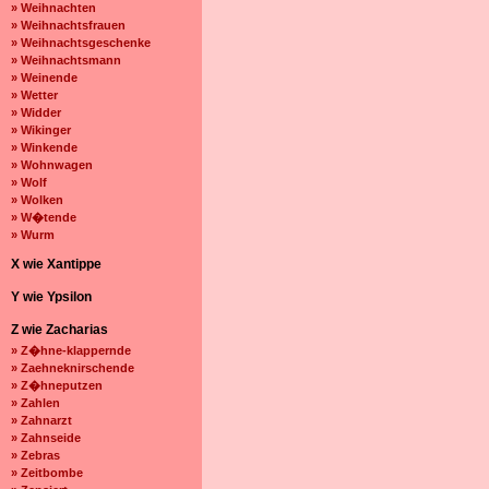
» Weihnachten
» Weihnachtsfrauen
» Weihnachtsgeschenke
» Weihnachtsmann
» Weinende
» Wetter
» Widder
» Wikinger
» Winkende
» Wohnwagen
» Wolf
» Wolken
» W�tende
» Wurm
X wie Xantippe
Y wie Ypsilon
Z wie Zacharias
» Z�hne-klappernde
» Zaehneknirschende
» Z�hneputzen
» Zahlen
» Zahnarzt
» Zahnseide
» Zebras
» Zeitbombe