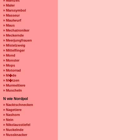
» Mahlzeit
» Maler
» Marssymbol
» Masseur
» Maulwurf
» Maus
» Mechatroniker
» Meckernde
» Meerjungfrauen
» Mistelzweig
» Mittelfinger
» Mond
» Monster
» Mops
» Motorrad
» M�de
» M�tzen
» Murmeltiere
» Muscheln
N wie Nordpol
» Nacktschnecken
» Nagetiere
» Nashorn
» Nein
» Nikolausstiefel
» Nuckelnde
» Nussknacker