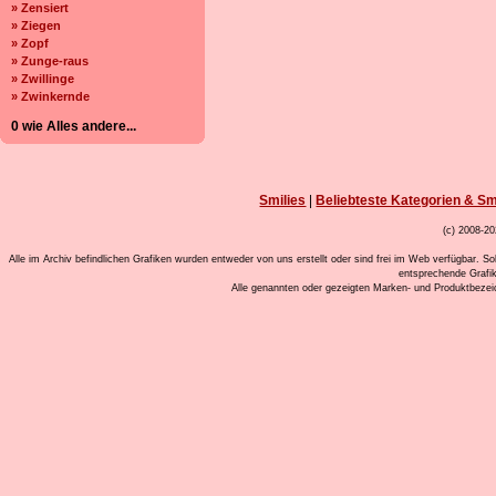
» Zensiert
» Ziegen
» Zopf
» Zunge-raus
» Zwillinge
» Zwinkernde
0 wie Alles andere...
Smilies
|
Beliebteste Kategorien & Sm
(c) 2008-20
Alle im Archiv befindlichen Grafiken wurden entweder von uns erstellt oder sind frei im Web verfügbar. So
entsprechende Grafi
Alle genannten oder gezeigten Marken- und Produktbeze