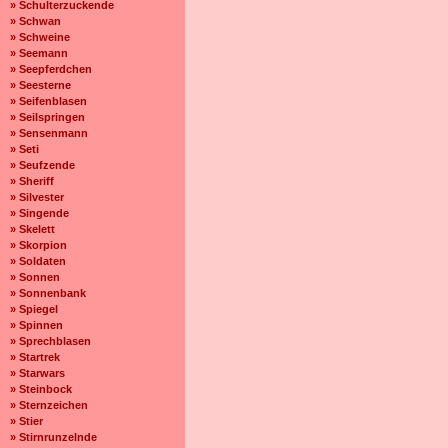
» Schulterzuckende
» Schwan
» Schweine
» Seemann
» Seepferdchen
» Seesterne
» Seifenblasen
» Seilspringen
» Sensenmann
» Seti
» Seufzende
» Sheriff
» Silvester
» Singende
» Skelett
» Skorpion
» Soldaten
» Sonnen
» Sonnenbank
» Spiegel
» Spinnen
» Sprechblasen
» Startrek
» Starwars
» Steinbock
» Sternzeichen
» Stier
» Stirnrunzelnde