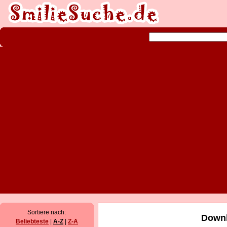
Sortiere nach:
Downl
Beliebteste
|
A-Z
|
Z-A