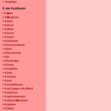
» Jungfrau
K wie Kaufmann
» K�fer
» K�ngurus
» Kamin
» Katzen
» Kellner
» Kerzen
» Keulen
» Kichernde
» Kissenschlacht
» Kiwis
» Klatschende
» Klo
» Kloreiniger
» Knicks
» Knuddeln
» Koala
» Kobolde
» Koch
» Kontaktlinsen
» Kopf gegen die Wand
» Kopfnuss
» Kopfschmerzen
» Kopfsch�ttelnde
» Krabben
» Kraken