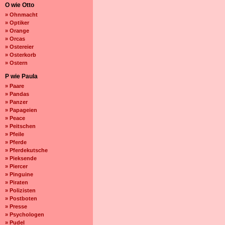
O wie Otto
» Ohnmacht
» Optiker
» Orange
» Orcas
» Ostereier
» Osterkorb
» Ostern
P wie Paula
» Paare
» Pandas
» Panzer
» Papageien
» Peace
» Peitschen
» Pfeile
» Pferde
» Pferdekutsche
» Pieksende
» Piercer
» Pinguine
» Piraten
» Polizisten
» Postboten
» Presse
» Psychologen
» Pudel