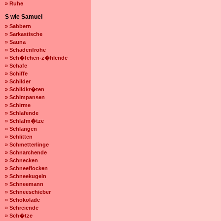
» Ruhe
S wie Samuel
» Sabbern
» Sarkastische
» Sauna
» Schadenfrohe
» Sch�fchen-z�hlende
» Schafe
» Schiffe
» Schilder
» Schildkr�ten
» Schimpansen
» Schirme
» Schlafende
» Schlafm�tze
» Schlangen
» Schlitten
» Schmetterlinge
» Schnarchende
» Schnecken
» Schneeflocken
» Schneekugeln
» Schneemann
» Schneeschieber
» Schokolade
» Schreiende
» Sch�tze