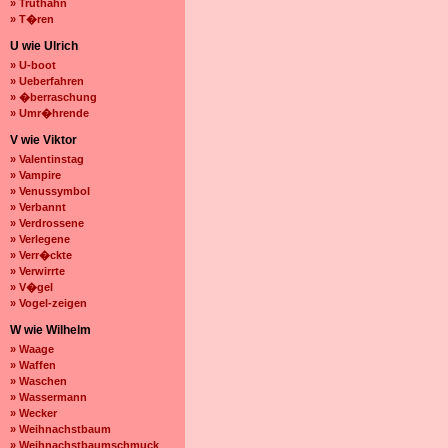
» Truthahn
» T�ren
U wie Ulrich
» U-boot
» Ueberfahren
» �berraschung
» Umr�hrende
V wie Viktor
» Valentinstag
» Vampire
» Venussymbol
» Verbannt
» Verdrossene
» Verlegene
» Verr�ckte
» Verwirrte
» V�gel
» Vogel-zeigen
W wie Wilhelm
» Waage
» Waffen
» Waschen
» Wassermann
» Wecker
» Weihnachstbaum
» Weihnachstbaumschmuck