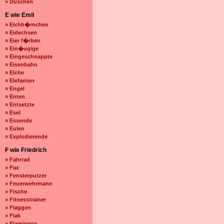
» Duschen
E wie Emil
» Eichh�rnchen
» Eidechsen
» Eier f�rben
» Ein�ugige
» Eingeschnappte
» Eisenbahn
» Elche
» Elefanten
» Engel
» Enten
» Entsetzte
» Esel
» Essende
» Eulen
» Explodierende
F wie Friedrich
» Fahrrad
» Fax
» Fensterputzer
» Feuerwehrmann
» Fische
» Fitnesstrainer
» Flaggen
» Flak
» Flamingos