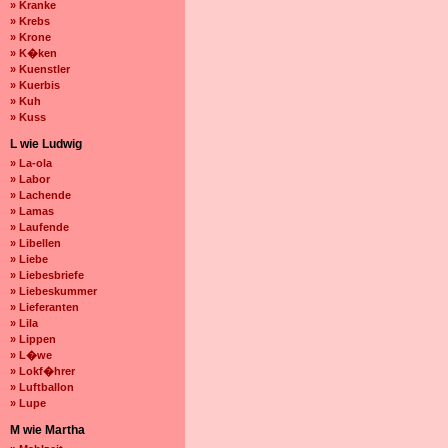
» Kranke
» Krebs
» Krone
» K�ken
» Kuenstler
» Kuerbis
» Kuh
» Kuss
L wie Ludwig
» La-ola
» Labor
» Lachende
» Lamas
» Laufende
» Libellen
» Liebe
» Liebesbriefe
» Liebeskummer
» Lieferanten
» Lila
» Lippen
» L�we
» Lokf�hrer
» Luftballon
» Lupe
M wie Martha