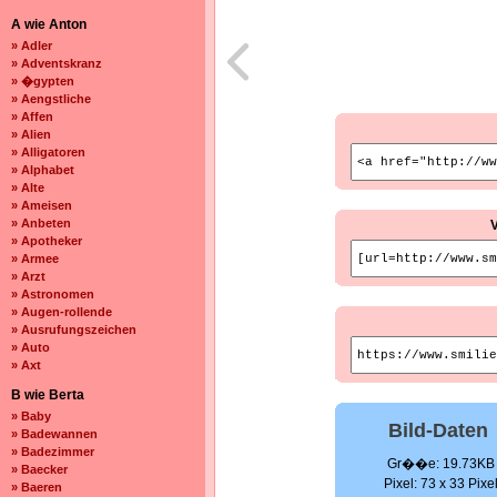
A wie Anton
» Adler
» Adventskranz
» �gypten
» Aengstliche
» Affen
» Alien
» Alligatoren
» Alphabet
» Alte
» Ameisen
» Anbeten
» Apotheker
» Armee
» Arzt
» Astronomen
» Augen-rollende
» Ausrufungszeichen
» Auto
» Axt
B wie Berta
» Baby
Bild-Daten
» Badewannen
» Badezimmer
Gr��e: 19.73KB
» Baecker
Pixel: 73 x 33 Pixe
» Baeren