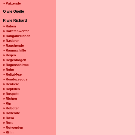
» Putzende
Q wie Quelle
R wie Richard
» Raben
» Raketenwerfer
» Rangabzeichen
» Rasieren
» Rauchende
» Raumschiffe
» Regen
» Regenbogen
» Regenschirme
» Rehe
» Religi�se
» Rendezevous
» Rentiere
» Reptilien
» Respekt
» Richter
» Rip
» Roboter
» Rollende
» Rosa
» Rote
» Rotwerden
» Rtfm