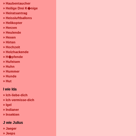
» Haubentaucher
» Heilige Drei K�nige
» Heiratsantrag
» Heissluftballons
» Helikopter
» Herzen
» Heulende
» Hexen
» Hirten
» Hochzeit
» Holzhackende
» H�pfende
» Hufeisen
» Huhn
» Hummer
» Hunde
» Hut
I wie Ida
» Ich-liebe-dich
» Ich-vermisse-dich
» Igel
» Indianer
» Insekten
J wie Julius
» Jaeger
» Jeeps