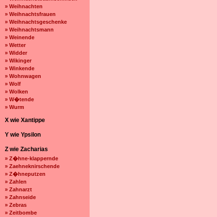
» Weihnachten
» Weihnachtsfrauen
» Weihnachtsgeschenke
» Weihnachtsmann
» Weinende
» Wetter
» Widder
» Wikinger
» Winkende
» Wohnwagen
» Wolf
» Wolken
» W�tende
» Wurm
X wie Xantippe
Y wie Ypsilon
Z wie Zacharias
» Z�hne-klappernde
» Zaehneknirschende
» Z�hneputzen
» Zahlen
» Zahnarzt
» Zahnseide
» Zebras
» Zeitbombe