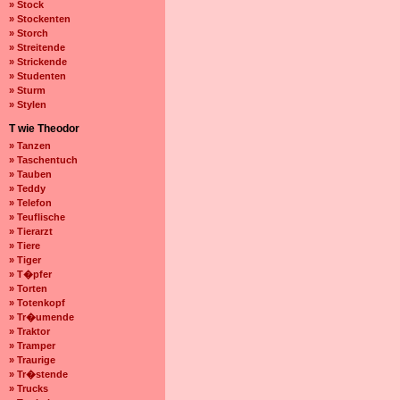
» Stock
» Stockenten
» Storch
» Streitende
» Strickende
» Studenten
» Sturm
» Stylen
T wie Theodor
» Tanzen
» Taschentuch
» Tauben
» Teddy
» Telefon
» Teuflische
» Tierarzt
» Tiere
» Tiger
» T�pfer
» Torten
» Totenkopf
» Tr�umende
» Traktor
» Tramper
» Traurige
» Tr�stende
» Trucks