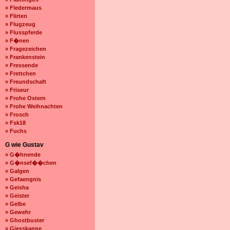
» Fledermaus
» Flirten
» Flugzeug
» Flusspferde
» F�nen
» Fragezeichen
» Frankenstein
» Fressende
» Frettchen
» Freundschaft
» Friseur
» Frohe Ostern
» Frohe Weihnachten
» Frosch
» Fsk18
» Fuchs
G wie Gustav
» G�hnende
» G�nsef��chen
» Galgen
» Gefaengnis
» Geisha
» Geister
» Gelbe
» Gewehr
» Ghostbuster
» Giesskanne