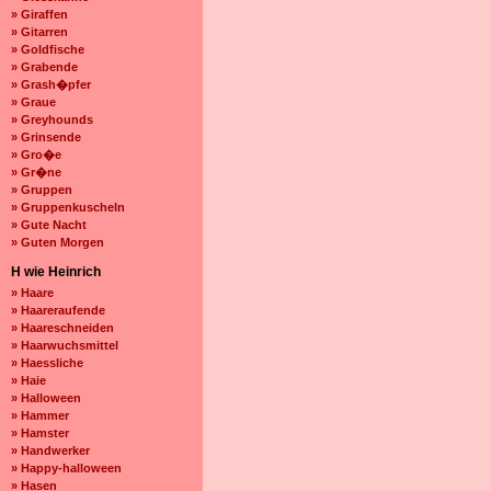
» Giraffen
» Gitarren
» Goldfische
» Grabende
» Grash�pfer
» Graue
» Greyhounds
» Grinsende
» Gro�e
» Gr�ne
» Gruppen
» Gruppenkuscheln
» Gute Nacht
» Guten Morgen
H wie Heinrich
» Haare
» Haareraufende
» Haareschneiden
» Haarwuchsmittel
» Haessliche
» Haie
» Halloween
» Hammer
» Hamster
» Handwerker
» Happy-halloween
» Hasen