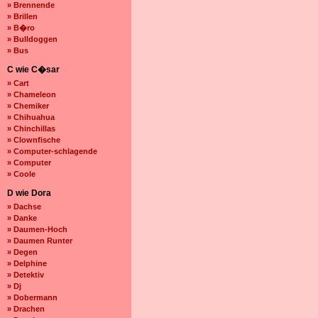
» Brennende
» Brillen
» B�ro
» Bulldoggen
» Bus
C wie C�sar
» Cart
» Chameleon
» Chemiker
» Chihuahua
» Chinchillas
» Clownfische
» Computer-schlagende
» Computer
» Coole
D wie Dora
» Dachse
» Danke
» Daumen-Hoch
» Daumen Runter
» Degen
» Delphine
» Detektiv
» Dj
» Dobermann
» Drachen