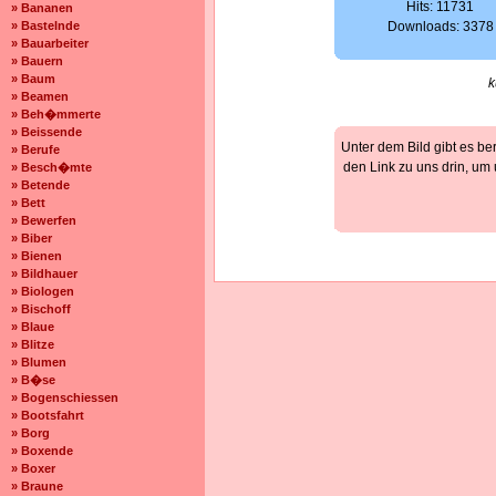
Hits: 11731
» Bananen
» Bastelnde
Downloads: 3378
» Bauarbeiter
» Bauern
» Baum
k
» Beamen
» Beh�mmerte
» Beissende
Unter dem Bild gibt es be
» Berufe
den Link zu uns drin, um
» Besch�mte
» Betende
» Bett
» Bewerfen
» Biber
» Bienen
» Bildhauer
» Biologen
» Bischoff
» Blaue
» Blitze
» Blumen
» B�se
» Bogenschiessen
» Bootsfahrt
» Borg
» Boxende
» Boxer
» Braune