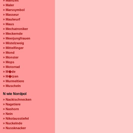
» Mahlzeit
» Maler
» Marssymbol
» Masseur
» Maulwurf
» Maus
» Mechatroniker
» Meckernde
» Meerjungfrauen
» Mistelzweig
» Mittelfinger
» Mond
» Monster
» Mops
» Motorrad
» M�de
» M�tzen
» Murmeltiere
» Muscheln
N wie Nordpol
» Nacktschnecken
» Nagetiere
» Nashorn
» Nein
» Nikolausstiefel
» Nuckelnde
» Nussknacker