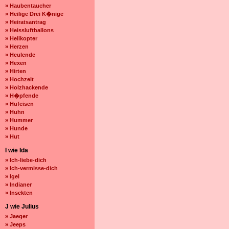
» Haubentaucher
» Heilige Drei K�nige
» Heiratsantrag
» Heissluftballons
» Helikopter
» Herzen
» Heulende
» Hexen
» Hirten
» Hochzeit
» Holzhackende
» H�pfende
» Hufeisen
» Huhn
» Hummer
» Hunde
» Hut
I wie Ida
» Ich-liebe-dich
» Ich-vermisse-dich
» Igel
» Indianer
» Insekten
J wie Julius
» Jaeger
» Jeeps