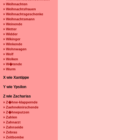
» Weihnachten
» Weihnachtsfrauen
» Weihnachtsgeschenke
» Weihnachtsmann
» Weinende
» Wetter
» Widder
» Wikinger
» Winkende
» Wohnwagen
» Wolf
» Wolken
» W�tende
» Wurm
X wie Xantippe
Y wie Ypsilon
Z wie Zacharias
» Z�hne-klappernde
» Zaehneknirschende
» Z�hneputzen
» Zahlen
» Zahnarzt
» Zahnseide
» Zebras
» Zeitbombe