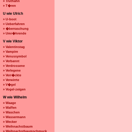
» Truthahn
» T�ren
U wie Ulrich
» U-boot
» Ueberfahren
» �berraschung
» Umr�hrende
V wie Viktor
» Valentinstag
» Vampire
» Venussymbol
» Verbannt
» Verdrossene
» Verlegene
» Verr�ckte
» Verwirrte
» V�gel
» Vogel-zeigen
W wie Wilhelm
» Waage
» Waffen
» Waschen
» Wassermann
» Wecker
» Weihnachstbaum
» Weihnachstbaumschmuck