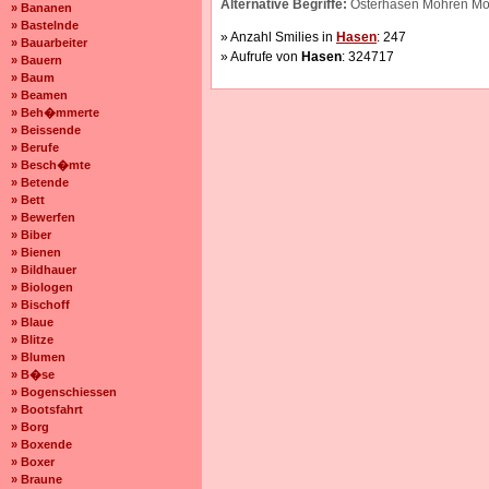
Alternative Begriffe:
Osterhasen Möhren Mö
» Bananen
» Bastelnde
» Anzahl Smilies in
Hasen
: 247
» Bauarbeiter
» Aufrufe von
Hasen
: 324717
» Bauern
» Baum
» Beamen
» Beh�mmerte
» Beissende
» Berufe
» Besch�mte
» Betende
» Bett
» Bewerfen
» Biber
» Bienen
» Bildhauer
» Biologen
» Bischoff
» Blaue
» Blitze
» Blumen
» B�se
» Bogenschiessen
» Bootsfahrt
» Borg
» Boxende
» Boxer
» Braune