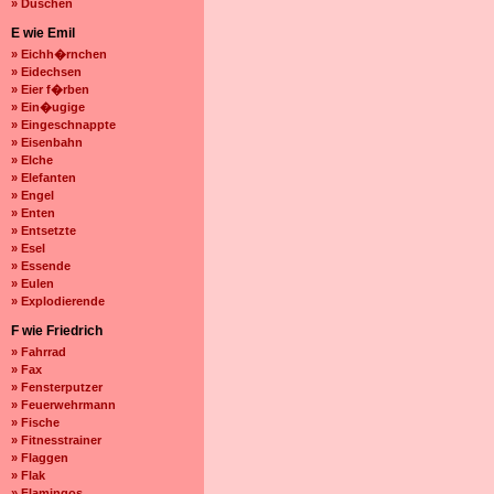
» Duschen
E wie Emil
» Eichh�rnchen
» Eidechsen
» Eier f�rben
» Ein�ugige
» Eingeschnappte
» Eisenbahn
» Elche
» Elefanten
» Engel
» Enten
» Entsetzte
» Esel
» Essende
» Eulen
» Explodierende
F wie Friedrich
» Fahrrad
» Fax
» Fensterputzer
» Feuerwehrmann
» Fische
» Fitnesstrainer
» Flaggen
» Flak
» Flamingos