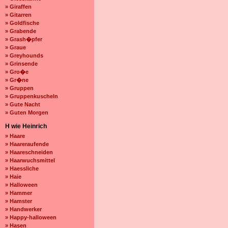
» Giraffen
» Gitarren
» Goldfische
» Grabende
» Grash�pfer
» Graue
» Greyhounds
» Grinsende
» Gro�e
» Gr�ne
» Gruppen
» Gruppenkuscheln
» Gute Nacht
» Guten Morgen
H wie Heinrich
» Haare
» Haareraufende
» Haareschneiden
» Haarwuchsmittel
» Haessliche
» Haie
» Halloween
» Hammer
» Hamster
» Handwerker
» Happy-halloween
» Hasen