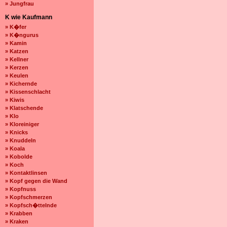
» Jungfrau
K wie Kaufmann
» K�fer
» K�ngurus
» Kamin
» Katzen
» Kellner
» Kerzen
» Keulen
» Kichernde
» Kissenschlacht
» Kiwis
» Klatschende
» Klo
» Kloreiniger
» Knicks
» Knuddeln
» Koala
» Kobolde
» Koch
» Kontaktlinsen
» Kopf gegen die Wand
» Kopfnuss
» Kopfschmerzen
» Kopfsch�ttelnde
» Krabben
» Kraken