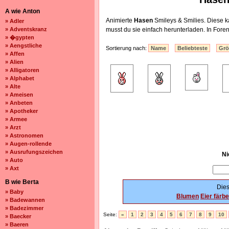
A wie Anton
Animierte
Hasen
Smileys & Smilies. Diese 
» Adler
» Adventskranz
musst du sie einfach herunterladen. In Foren
» �gypten
» Aengstliche
Sortierung nach:
Name
Beliebteste
Gr
» Affen
» Alien
» Alligatoren
» Alphabet
» Alte
» Ameisen
» Anbeten
» Apotheker
» Armee
» Arzt
» Astronomen
» Augen-rollende
» Ausrufungszeichen
Ni
» Auto
» Axt
B wie Berta
Dies
» Baby
Blumen
Eier färb
» Badewannen
» Badezimmer
Seite:
«
1
2
3
4
5
6
7
8
9
10
» Baecker
» Baeren