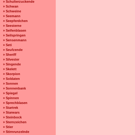
» Schulterzuckende
» Schwan
» Schweine
» Seemann
» Seepferdchen
» Seesterne
» Seifenblasen
» Seilspringen
» Sensenmann
» Seti
» Seufzende
» Sheriff
» Silvester
» Singende
» Skelett
» Skorpion
» Soldaten
» Sonnen
» Sonnenbank
» Spiegel
» Spinnen
» Sprechblasen
» Startrek
» Starwars
» Steinbock
» Sternzeichen
» Stier
» Stirnrunzelnde