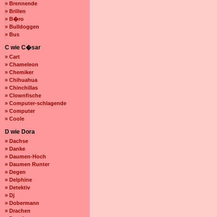
» Brennende
» Brillen
» B�ro
» Bulldoggen
» Bus
C wie C�sar
» Cart
» Chameleon
» Chemiker
» Chihuahua
» Chinchillas
» Clownfische
» Computer-schlagende
» Computer
» Coole
D wie Dora
» Dachse
» Danke
» Daumen-Hoch
» Daumen Runter
» Degen
» Delphine
» Detektiv
» Dj
» Dobermann
» Drachen