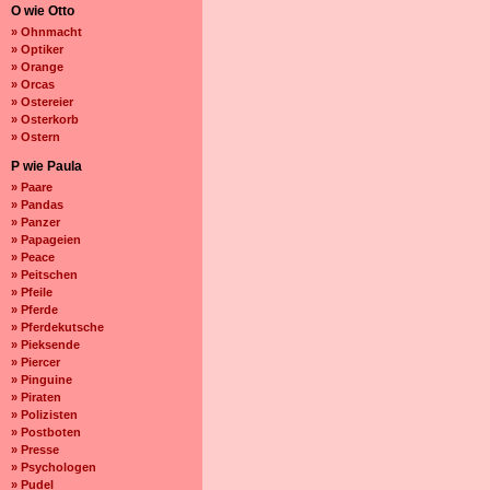
O wie Otto
» Ohnmacht
» Optiker
» Orange
» Orcas
» Ostereier
» Osterkorb
» Ostern
P wie Paula
» Paare
» Pandas
» Panzer
» Papageien
» Peace
» Peitschen
» Pfeile
» Pferde
» Pferdekutsche
» Pieksende
» Piercer
» Pinguine
» Piraten
» Polizisten
» Postboten
» Presse
» Psychologen
» Pudel