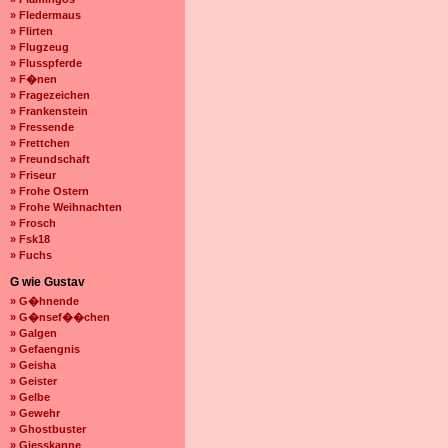
» Fledermaus
» Flirten
» Flugzeug
» Flusspferde
» F�nen
» Fragezeichen
» Frankenstein
» Fressende
» Frettchen
» Freundschaft
» Friseur
» Frohe Ostern
» Frohe Weihnachten
» Frosch
» Fsk18
» Fuchs
G wie Gustav
» G�hnende
» G�nsef��chen
» Galgen
» Gefaengnis
» Geisha
» Geister
» Gelbe
» Gewehr
» Ghostbuster
» Giesskanne