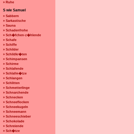
» Ruhe
S wie Samuel
» Sabbern
» Sarkastische
» Sauna
» Schadenfrohe
» Sch�fchen-z�hlende
» Schafe
» Schiffe
» Schilder
» Schildkr�ten
» Schimpansen
» Schirme
» Schlafende
» Schlafm�tze
» Schlangen
» Schlitten
» Schmetterlinge
» Schnarchende
» Schnecken
» Schneeflocken
» Schneekugeln
» Schneemann
» Schneeschieber
» Schokolade
» Schreiende
» Sch�tze