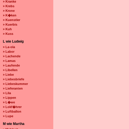
» Kranke
» Krebs
» Krone
» K�ken
» Kuenstler
» Kuerbis
» Kuh
» Kuss
L wie Ludwig
» La-ola
» Labor
» Lachende
» Lamas
» Laufende
» Libellen
» Liebe
» Liebesbriefe
» Liebeskummer
» Lieferanten
» Lila
» Lippen
» L�we
» Lokf�hrer
» Luftballon
» Lupe
M wie Martha