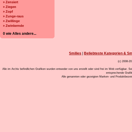
» Zensiert
» Ziegen
» Zopf
» Zunge-raus
» Zwillinge
» Zwinkernde
0 wie Alles andere...
Smilies
|
Beliebteste Kategorien & Sm
(c) 2008-20
Alle im Archiv befindlichen Grafiken wurden entweder von uns erstellt oder sind frei im Web verfügbar. So
entsprechende Grafi
Alle genannten oder gezeigten Marken- und Produktbeze