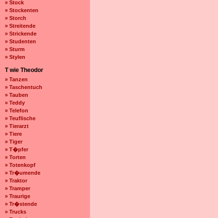
» Stock
» Stockenten
» Storch
» Streitende
» Strickende
» Studenten
» Sturm
» Stylen
T wie Theodor
» Tanzen
» Taschentuch
» Tauben
» Teddy
» Telefon
» Teuflische
» Tierarzt
» Tiere
» Tiger
» T�pfer
» Torten
» Totenkopf
» Tr�umende
» Traktor
» Tramper
» Traurige
» Tr�stende
» Trucks