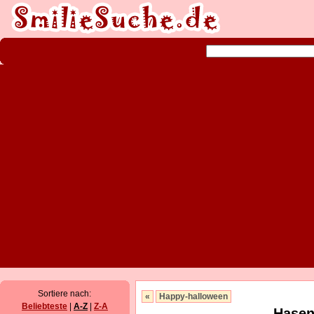
Sortiere nach:
«
Happy-halloween
Beliebteste
|
A-Z
|
Z-A
Hasen