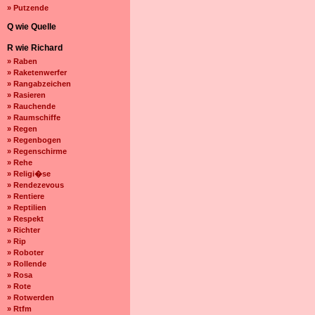
» Putzende
Q wie Quelle
R wie Richard
» Raben
» Raketenwerfer
» Rangabzeichen
» Rasieren
» Rauchende
» Raumschiffe
» Regen
» Regenbogen
» Regenschirme
» Rehe
» Religi�se
» Rendezevous
» Rentiere
» Reptilien
» Respekt
» Richter
» Rip
» Roboter
» Rollende
» Rosa
» Rote
» Rotwerden
» Rtfm