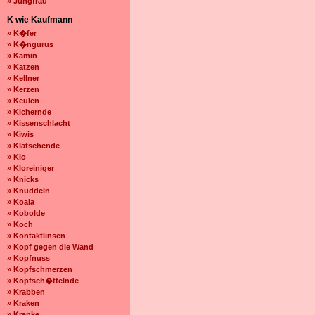
» Jungfrau
K wie Kaufmann
» K�fer
» K�ngurus
» Kamin
» Katzen
» Kellner
» Kerzen
» Keulen
» Kichernde
» Kissenschlacht
» Kiwis
» Klatschende
» Klo
» Kloreiniger
» Knicks
» Knuddeln
» Koala
» Kobolde
» Koch
» Kontaktlinsen
» Kopf gegen die Wand
» Kopfnuss
» Kopfschmerzen
» Kopfsch�ttelnde
» Krabben
» Kraken
» Kranke