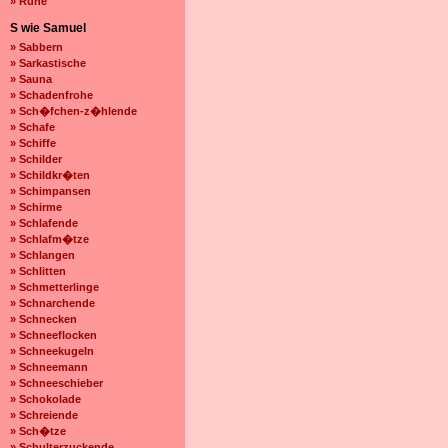
» Ruhe
S wie Samuel
» Sabbern
» Sarkastische
» Sauna
» Schadenfrohe
» Sch�fchen-z�hlende
» Schafe
» Schiffe
» Schilder
» Schildkr�ten
» Schimpansen
» Schirme
» Schlafende
» Schlafm�tze
» Schlangen
» Schlitten
» Schmetterlinge
» Schnarchende
» Schnecken
» Schneeflocken
» Schneekugeln
» Schneemann
» Schneeschieber
» Schokolade
» Schreiende
» Sch�tze
» Schulterzuckende