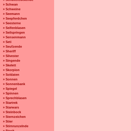
» Schwan
» Schweine
» Seemann
» Seepferdchen
» Seesterne
» Seifenblasen
» Seilspringen
» Sensenmann
» Seti
» Seufzende
» Sheriff
» Silvester
» Singende
» Skelett
» Skorpion
» Soldaten
» Sonnen
» Sonnenbank
» Spiegel
» Spinnen
» Sprechblasen
» Startrek
» Starwars
» Steinbock
» Sternzeichen
» Stier
» Stirnrunzelnde
» Stock