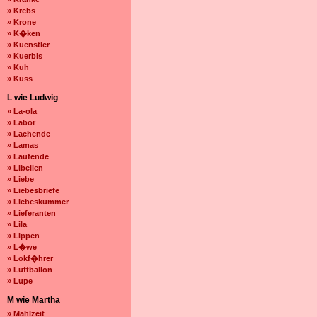
» Krebs
» Krone
» K�ken
» Kuenstler
» Kuerbis
» Kuh
» Kuss
L wie Ludwig
» La-ola
» Labor
» Lachende
» Lamas
» Laufende
» Libellen
» Liebe
» Liebesbriefe
» Liebeskummer
» Lieferanten
» Lila
» Lippen
» L�we
» Lokf�hrer
» Luftballon
» Lupe
M wie Martha
» Mahlzeit