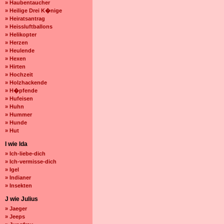
» Haubentaucher
» Heilige Drei K�nige
» Heiratsantrag
» Heissluftballons
» Helikopter
» Herzen
» Heulende
» Hexen
» Hirten
» Hochzeit
» Holzhackende
» H�pfende
» Hufeisen
» Huhn
» Hummer
» Hunde
» Hut
I wie Ida
» Ich-liebe-dich
» Ich-vermisse-dich
» Igel
» Indianer
» Insekten
J wie Julius
» Jaeger
» Jeeps