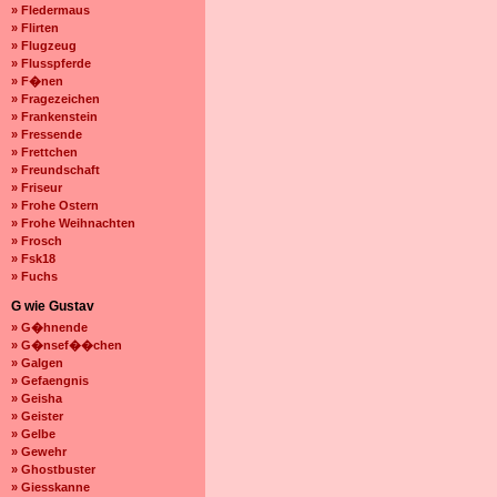
» Fledermaus
» Flirten
» Flugzeug
» Flusspferde
» F�nen
» Fragezeichen
» Frankenstein
» Fressende
» Frettchen
» Freundschaft
» Friseur
» Frohe Ostern
» Frohe Weihnachten
» Frosch
» Fsk18
» Fuchs
G wie Gustav
» G�hnende
» G�nsef��chen
» Galgen
» Gefaengnis
» Geisha
» Geister
» Gelbe
» Gewehr
» Ghostbuster
» Giesskanne