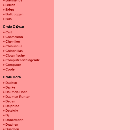
» Brennende
» Brillen
» B�ro
» Bulldoggen
» Bus
C wie C�sar
» Cart
» Chameleon
» Chemiker
» Chihuahua
» Chinchillas
» Clownfische
» Computer-schlagende
» Computer
» Coole
D wie Dora
» Dachse
» Danke
» Daumen-Hoch
» Daumen Runter
» Degen
» Delphine
» Detektiv
» Dj
» Dobermann
» Drachen
» Duschen