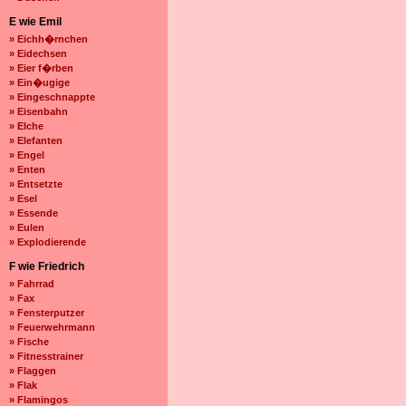
E wie Emil
» Eichh�rnchen
» Eidechsen
» Eier f�rben
» Ein�ugige
» Eingeschnappte
» Eisenbahn
» Elche
» Elefanten
» Engel
» Enten
» Entsetzte
» Esel
» Essende
» Eulen
» Explodierende
F wie Friedrich
» Fahrrad
» Fax
» Fensterputzer
» Feuerwehrmann
» Fische
» Fitnesstrainer
» Flaggen
» Flak
» Flamingos