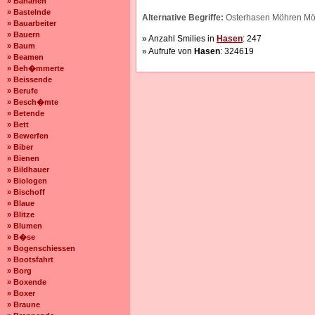
» Bananen
» Bastelnde
Alternative Begriffe:
Osterhasen Möhren Mö
» Bauarbeiter
» Bauern
» Anzahl Smilies in
Hasen
: 247
» Baum
» Aufrufe von
Hasen
: 324619
» Beamen
» Beh�mmerte
» Beissende
» Berufe
» Besch�mte
» Betende
» Bett
» Bewerfen
» Biber
» Bienen
» Bildhauer
» Biologen
» Bischoff
» Blaue
» Blitze
» Blumen
» B�se
» Bogenschiessen
» Bootsfahrt
» Borg
» Boxende
» Boxer
» Braune