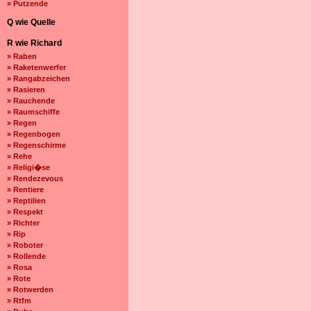
» Putzende
Q wie Quelle
R wie Richard
» Raben
» Raketenwerfer
» Rangabzeichen
» Rasieren
» Rauchende
» Raumschiffe
» Regen
» Regenbogen
» Regenschirme
» Rehe
» Religi�se
» Rendezevous
» Rentiere
» Reptilien
» Respekt
» Richter
» Rip
» Roboter
» Rollende
» Rosa
» Rote
» Rotwerden
» Rtfm