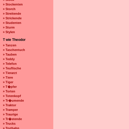
» Stockenten
» Storch
» Streitende
» Strickende
» Studenten
» Sturm
» Stylen
T wie Theodor
» Tanzen
» Taschentuch
» Tauben
» Teddy
» Telefon
» Teuflische
» Tierarzt
» Tiere
» Tiger
» T�pfer
» Torten
» Totenkopf
» Tr�umende
» Traktor
» Tramper
» Traurige
» Tr�stende
» Trucks
» Truthahn