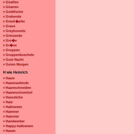
» Giraffen
» Gitarren
» Goldfische
» Grabende
» Grash�pfer
» Graue
» Greyhounds
» Grinsende
» Gro�e
» Gr�ne
» Gruppen
» Gruppenkuscheln
» Gute Nacht
» Guten Morgen
H wie Heinrich
» Haare
» Haareraufende
» Haareschneiden
» Haarwuchsmittel
» Haessliche
» Haie
» Halloween
» Hammer
» Hamster
» Handwerker
» Happy-halloween
» Hasen