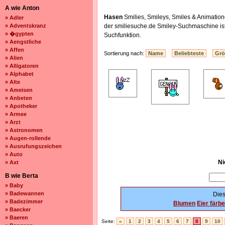
A wie Anton
Hasen
Smilies, Smileys, Smiles & Animatio
» Adler
» Adventskranz
der smiliesuche.de Smiley-Suchmaschine is
» �gypten
Suchfunktion.
» Aengstliche
» Affen
Sortierung nach:
Name
Beliebteste
Gr
» Alien
» Alligatoren
» Alphabet
» Alte
» Ameisen
» Anbeten
» Apotheker
» Armee
» Arzt
» Astronomen
» Augen-rollende
» Ausrufungszeichen
» Auto
Ni
» Axt
B wie Berta
» Baby
» Badewannen
Dies
» Badezimmer
Blumen
Eier färb
» Baecker
» Baeren
Seite:
«
1
2
3
4
5
6
7
8
9
10