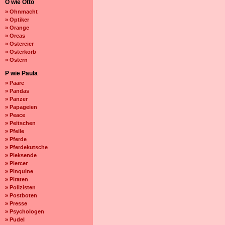
O wie Otto
» Ohnmacht
» Optiker
» Orange
» Orcas
» Ostereier
» Osterkorb
» Ostern
P wie Paula
» Paare
» Pandas
» Panzer
» Papageien
» Peace
» Peitschen
» Pfeile
» Pferde
» Pferdekutsche
» Pieksende
» Piercer
» Pinguine
» Piraten
» Polizisten
» Postboten
» Presse
» Psychologen
» Pudel