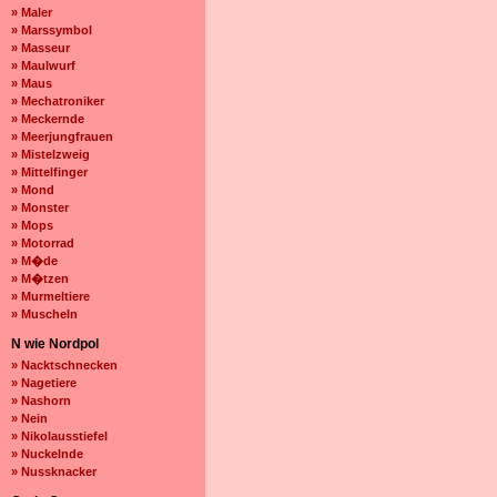
» Maler
» Marssymbol
» Masseur
» Maulwurf
» Maus
» Mechatroniker
» Meckernde
» Meerjungfrauen
» Mistelzweig
» Mittelfinger
» Mond
» Monster
» Mops
» Motorrad
» M�de
» M�tzen
» Murmeltiere
» Muscheln
N wie Nordpol
» Nacktschnecken
» Nagetiere
» Nashorn
» Nein
» Nikolausstiefel
» Nuckelnde
» Nussknacker