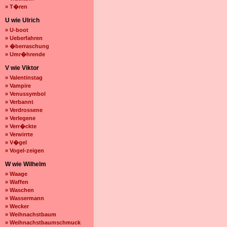
» T�ren
U wie Ulrich
» U-boot
» Ueberfahren
» �berraschung
» Umr�hrende
V wie Viktor
» Valentinstag
» Vampire
» Venussymbol
» Verbannt
» Verdrossene
» Verlegene
» Verr�ckte
» Verwirrte
» V�gel
» Vogel-zeigen
W wie Wilhelm
» Waage
» Waffen
» Waschen
» Wassermann
» Wecker
» Weihnachstbaum
» Weihnachstbaumschmuck