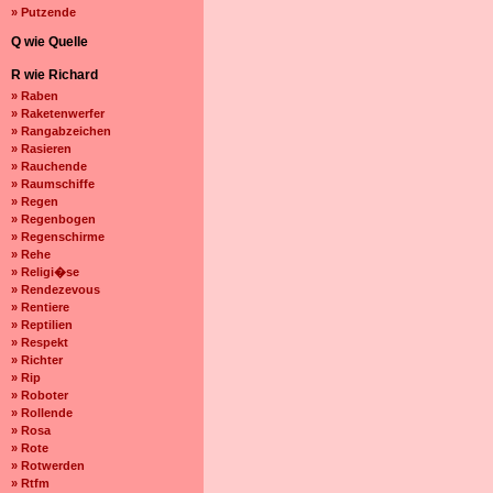
» Putzende
Q wie Quelle
R wie Richard
» Raben
» Raketenwerfer
» Rangabzeichen
» Rasieren
» Rauchende
» Raumschiffe
» Regen
» Regenbogen
» Regenschirme
» Rehe
» Religi�se
» Rendezevous
» Rentiere
» Reptilien
» Respekt
» Richter
» Rip
» Roboter
» Rollende
» Rosa
» Rote
» Rotwerden
» Rtfm