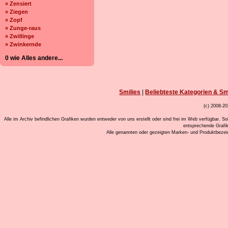
» Zensiert
» Ziegen
» Zopf
» Zunge-raus
» Zwillinge
» Zwinkernde
0 wie Alles andere...
Smilies
|
Beliebteste Kategorien & Sm
(c) 2008-20
Alle im Archiv befindlichen Grafiken wurden entweder von uns erstellt oder sind frei im Web verfügbar. So
entsprechende Grafi
Alle genannten oder gezeigten Marken- und Produktbeze