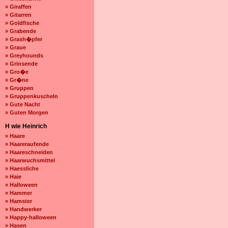
» Giraffen
» Gitarren
» Goldfische
» Grabende
» Grash�pfer
» Graue
» Greyhounds
» Grinsende
» Gro�e
» Gr�ne
» Gruppen
» Gruppenkuscheln
» Gute Nacht
» Guten Morgen
H wie Heinrich
» Haare
» Haareraufende
» Haareschneiden
» Haarwuchsmittel
» Haessliche
» Haie
» Halloween
» Hammer
» Hamster
» Handwerker
» Happy-halloween
» Hasen