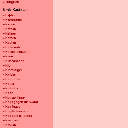
» Jungfrau
K wie Kaufmann
» K�fer
» K�ngurus
» Kamin
» Katzen
» Kellner
» Kerzen
» Keulen
» Kichernde
» Kissenschlacht
» Kiwis
» Klatschende
» Klo
» Kloreiniger
» Knicks
» Knuddeln
» Koala
» Kobolde
» Koch
» Kontaktlinsen
» Kopf gegen die Wand
» Kopfnuss
» Kopfschmerzen
» Kopfsch�ttelnde
» Krabben
» Kraken