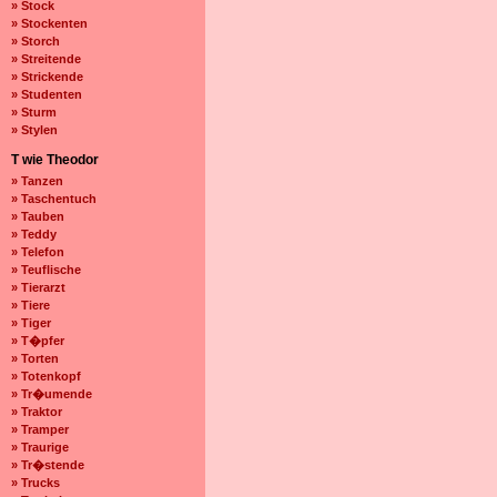
» Stock
» Stockenten
» Storch
» Streitende
» Strickende
» Studenten
» Sturm
» Stylen
T wie Theodor
» Tanzen
» Taschentuch
» Tauben
» Teddy
» Telefon
» Teuflische
» Tierarzt
» Tiere
» Tiger
» T�pfer
» Torten
» Totenkopf
» Tr�umende
» Traktor
» Tramper
» Traurige
» Tr�stende
» Trucks