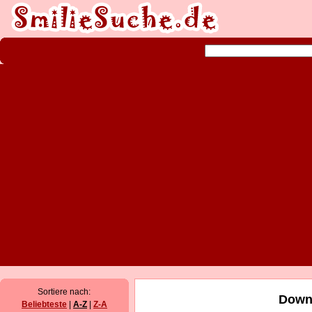
Sortiere nach:
Downl
Beliebteste
|
A-Z
|
Z-A