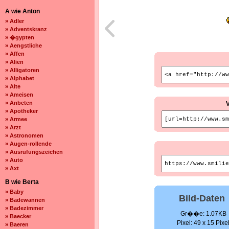
A wie Anton
» Adler
» Adventskranz
» �gypten
» Aengstliche
» Affen
» Alien
» Alligatoren
» Alphabet
» Alte
» Ameisen
» Anbeten
» Apotheker
» Armee
» Arzt
» Astronomen
» Augen-rollende
» Ausrufungszeichen
» Auto
» Axt
B wie Berta
» Baby
Bild-Daten
» Badewannen
» Badezimmer
Gr��e: 1.07KB
» Baecker
Pixel: 49 x 15 Pixe
» Baeren