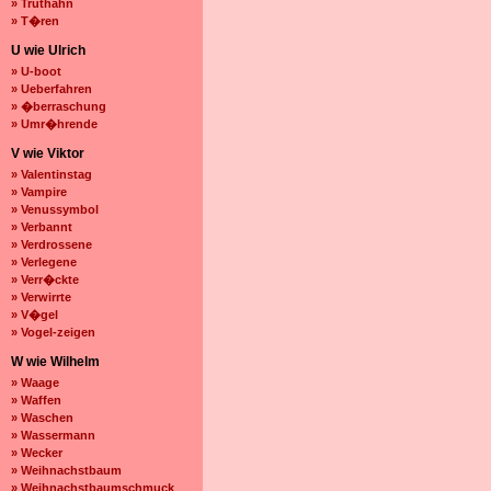
» Truthahn
» T�ren
U wie Ulrich
» U-boot
» Ueberfahren
» �berraschung
» Umr�hrende
V wie Viktor
» Valentinstag
» Vampire
» Venussymbol
» Verbannt
» Verdrossene
» Verlegene
» Verr�ckte
» Verwirrte
» V�gel
» Vogel-zeigen
W wie Wilhelm
» Waage
» Waffen
» Waschen
» Wassermann
» Wecker
» Weihnachstbaum
» Weihnachstbaumschmuck