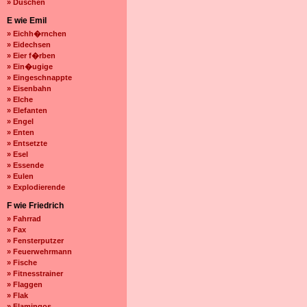
» Duschen
E wie Emil
» Eichh�rnchen
» Eidechsen
» Eier f�rben
» Ein�ugige
» Eingeschnappte
» Eisenbahn
» Elche
» Elefanten
» Engel
» Enten
» Entsetzte
» Esel
» Essende
» Eulen
» Explodierende
F wie Friedrich
» Fahrrad
» Fax
» Fensterputzer
» Feuerwehrmann
» Fische
» Fitnesstrainer
» Flaggen
» Flak
» Flamingos