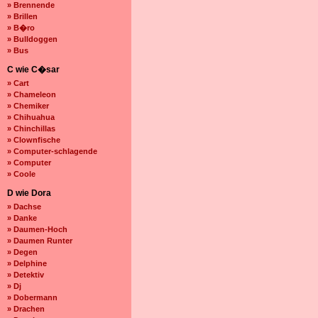
» Brennende
» Brillen
» B�ro
» Bulldoggen
» Bus
C wie C�sar
» Cart
» Chameleon
» Chemiker
» Chihuahua
» Chinchillas
» Clownfische
» Computer-schlagende
» Computer
» Coole
D wie Dora
» Dachse
» Danke
» Daumen-Hoch
» Daumen Runter
» Degen
» Delphine
» Detektiv
» Dj
» Dobermann
» Drachen