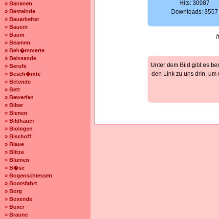
Hits: 30987
» Bananen
» Bastelnde
Downloads: 3557
» Bauarbeiter
» Bauern
» Baum
» Beamen
» Beh�mmerte
» Beissende
Unter dem Bild gibt es be
» Berufe
den Link zu uns drin, um
» Besch�mte
» Betende
» Bett
» Bewerfen
» Biber
» Bienen
» Bildhauer
» Biologen
» Bischoff
» Blaue
» Blitze
» Blumen
» B�se
» Bogenschiessen
» Bootsfahrt
» Borg
» Boxende
» Boxer
» Braune