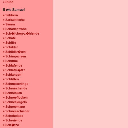
» Ruhe
S wie Samuel
» Sabbern
» Sarkastische
» Sauna
» Schadenfrohe
» Sch�fchen-z�hlende
» Schafe
» Schiffe
» Schilder
» Schildkr�ten
» Schimpansen
» Schirme
» Schlafende
» Schlafm�tze
» Schlangen
» Schlitten
» Schmetterlinge
» Schnarchende
» Schnecken
» Schneeflocken
» Schneekugeln
» Schneemann
» Schneeschieber
» Schokolade
» Schreiende
» Sch�tze