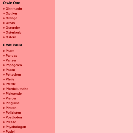
O wie Otto
» Ohnmacht
» Optiker
» Orange
» Orcas
» Ostereier
» Osterkorb
» Ostern
P wie Paula
» Paare
» Pandas
» Panzer
» Papageien
» Peace
» Peitschen
» Pfeile
» Pferde
» Pferdekutsche
» Pieksende
» Piercer
» Pinguine
» Piraten
» Polizisten
» Postboten
» Presse
» Psychologen
» Pudel