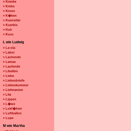
» Kranke
» Krebs
» Krone
» K�ken
» Kuenstler
» Kuerbis
» Kuh
» Kuss
L wie Ludwig
» La-ola
» Labor
» Lachende
» Lamas
» Laufende
» Libellen
» Liebe
» Liebesbriefe
» Liebeskummer
» Lieferanten
» Lila
» Lippen
» L�we
» Lokf�hrer
» Luftballon
» Lupe
M wie Martha