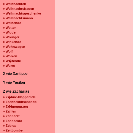
» Weihnachten
» Weihnachtsfrauen
» Weihnachtsgeschenke
» Weihnachtsmann
» Weinende
» Wetter
» Widder
» Wikinger
» Winkende
» Wohnwagen
» Wolf
» Wolken
» W�tende
» Wurm
X wie Xantippe
Y wie Ypsilon
Z wie Zacharias
» Z�hne-klappernde
» Zaehneknirschende
» Z�hneputzen
» Zahlen
» Zahnarzt
» Zahnseide
» Zebras
» Zeitbombe