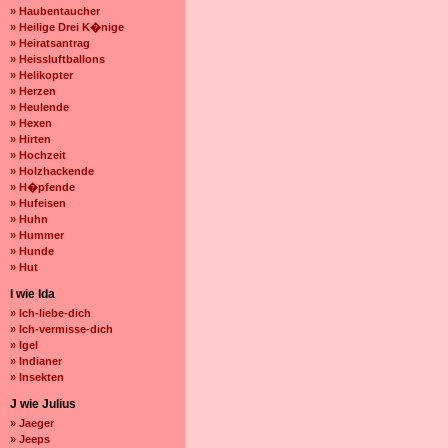
» Haubentaucher
» Heilige Drei K�nige
» Heiratsantrag
» Heissluftballons
» Helikopter
» Herzen
» Heulende
» Hexen
» Hirten
» Hochzeit
» Holzhackende
» H�pfende
» Hufeisen
» Huhn
» Hummer
» Hunde
» Hut
I wie Ida
» Ich-liebe-dich
» Ich-vermisse-dich
» Igel
» Indianer
» Insekten
J wie Julius
» Jaeger
» Jeeps