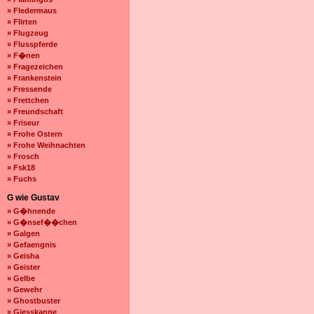
» Fledermaus
» Flirten
» Flugzeug
» Flusspferde
» F�nen
» Fragezeichen
» Frankenstein
» Fressende
» Frettchen
» Freundschaft
» Friseur
» Frohe Ostern
» Frohe Weihnachten
» Frosch
» Fsk18
» Fuchs
G wie Gustav
» G�hnende
» G�nsef��chen
» Galgen
» Gefaengnis
» Geisha
» Geister
» Gelbe
» Gewehr
» Ghostbuster
» Giesskanne