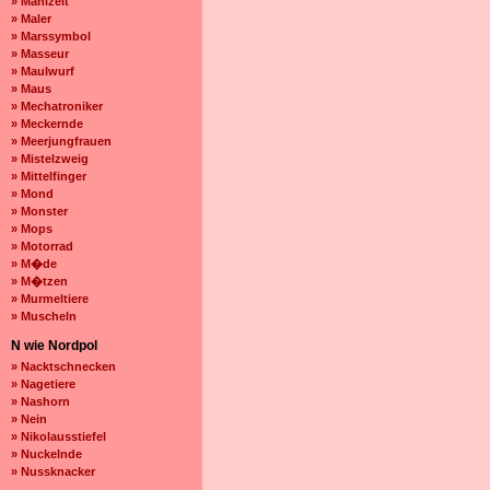
» Mahlzeit
» Maler
» Marssymbol
» Masseur
» Maulwurf
» Maus
» Mechatroniker
» Meckernde
» Meerjungfrauen
» Mistelzweig
» Mittelfinger
» Mond
» Monster
» Mops
» Motorrad
» M�de
» M�tzen
» Murmeltiere
» Muscheln
N wie Nordpol
» Nacktschnecken
» Nagetiere
» Nashorn
» Nein
» Nikolausstiefel
» Nuckelnde
» Nussknacker