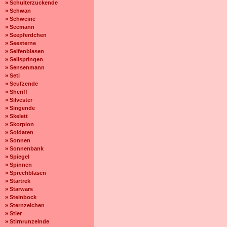
» Schulterzuckende
» Schwan
» Schweine
» Seemann
» Seepferdchen
» Seesterne
» Seifenblasen
» Seilspringen
» Sensenmann
» Seti
» Seufzende
» Sheriff
» Silvester
» Singende
» Skelett
» Skorpion
» Soldaten
» Sonnen
» Sonnenbank
» Spiegel
» Spinnen
» Sprechblasen
» Startrek
» Starwars
» Steinbock
» Sternzeichen
» Stier
» Stirnrunzelnde