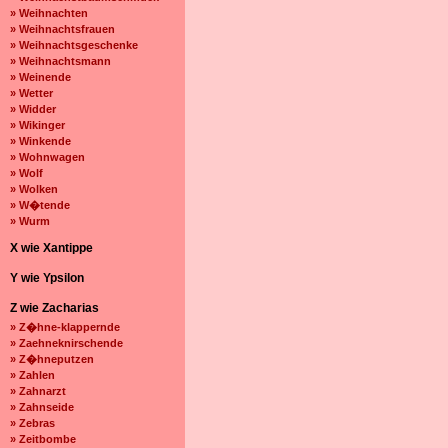
» Weihnachten
» Weihnachtsfrauen
» Weihnachtsgeschenke
» Weihnachtsmann
» Weinende
» Wetter
» Widder
» Wikinger
» Winkende
» Wohnwagen
» Wolf
» Wolken
» W�tende
» Wurm
X wie Xantippe
Y wie Ypsilon
Z wie Zacharias
» Z�hne-klappernde
» Zaehneknirschende
» Z�hneputzen
» Zahlen
» Zahnarzt
» Zahnseide
» Zebras
» Zeitbombe