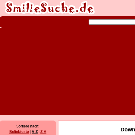
Sortiere nach:
Downl
Beliebteste
|
A-Z
|
Z-A