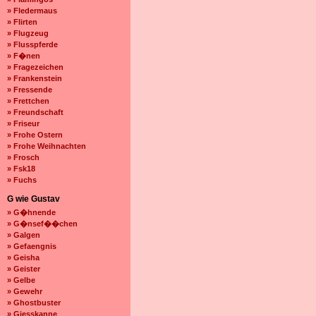
» Fledermaus
» Flirten
» Flugzeug
» Flusspferde
» F�nen
» Fragezeichen
» Frankenstein
» Fressende
» Frettchen
» Freundschaft
» Friseur
» Frohe Ostern
» Frohe Weihnachten
» Frosch
» Fsk18
» Fuchs
G wie Gustav
» G�hnende
» G�nsef��chen
» Galgen
» Gefaengnis
» Geisha
» Geister
» Gelbe
» Gewehr
» Ghostbuster
» Giesskanne