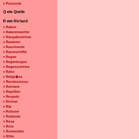
» Putzende
Q wie Quelle
R wie Richard
» Raben
» Raketenwerfer
» Rangabzeichen
» Rasieren
» Rauchende
» Raumschiffe
» Regen
» Regenbogen
» Regenschirme
» Rehe
» Religi�se
» Rendezevous
» Rentiere
» Reptilien
» Respekt
» Richter
» Rip
» Roboter
» Rollende
» Rosa
» Rote
» Rotwerden
» Rtfm