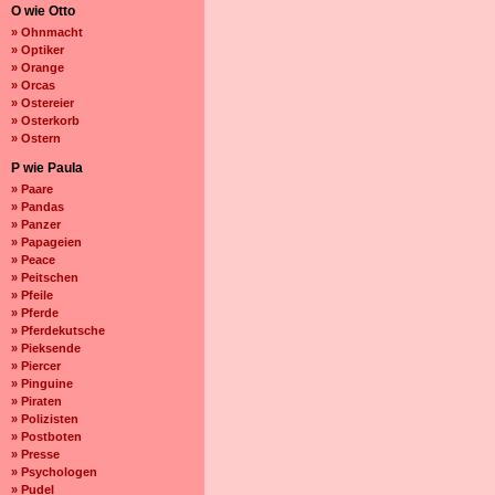
O wie Otto
» Ohnmacht
» Optiker
» Orange
» Orcas
» Ostereier
» Osterkorb
» Ostern
P wie Paula
» Paare
» Pandas
» Panzer
» Papageien
» Peace
» Peitschen
» Pfeile
» Pferde
» Pferdekutsche
» Pieksende
» Piercer
» Pinguine
» Piraten
» Polizisten
» Postboten
» Presse
» Psychologen
» Pudel