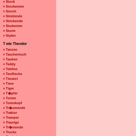
» Stock
» Stockenten
» Storch
» Streitende
» Strickende
» Studenten
» Sturm
» Stylen
T wie Theodor
» Tanzen
» Taschentuch
» Tauben
» Teddy
» Telefon
» Teuflische
» Tierarzt
» Tiere
» Tiger
» T�pfer
» Torten
» Totenkopf
» Tr�umende
» Traktor
» Tramper
» Traurige
» Tr�stende
» Trucks