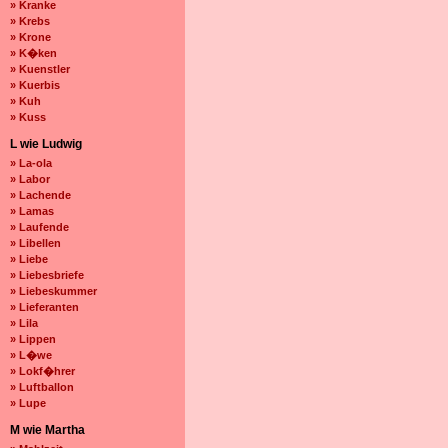
» Kranke
» Krebs
» Krone
» K�ken
» Kuenstler
» Kuerbis
» Kuh
» Kuss
L wie Ludwig
» La-ola
» Labor
» Lachende
» Lamas
» Laufende
» Libellen
» Liebe
» Liebesbriefe
» Liebeskummer
» Lieferanten
» Lila
» Lippen
» L�we
» Lokf�hrer
» Luftballon
» Lupe
M wie Martha