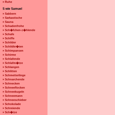
» Ruhe
S wie Samuel
» Sabbern
» Sarkastische
» Sauna
» Schadenfrohe
» Sch�fchen-z�hlende
» Schafe
» Schiffe
» Schilder
» Schildkr�ten
» Schimpansen
» Schirme
» Schlafende
» Schlafm�tze
» Schlangen
» Schlitten
» Schmetterlinge
» Schnarchende
» Schnecken
» Schneeflocken
» Schneekugeln
» Schneemann
» Schneeschieber
» Schokolade
» Schreiende
» Sch�tze