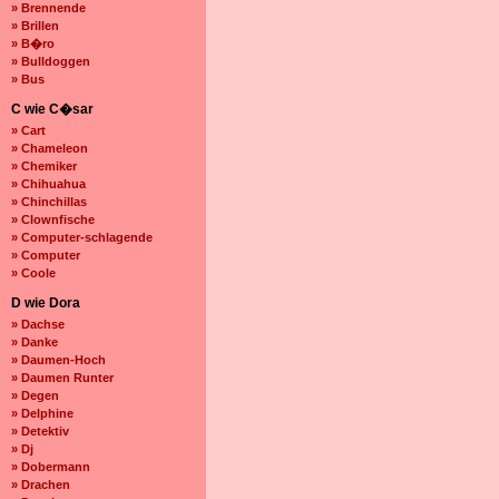
» Brennende
» Brillen
» B�ro
» Bulldoggen
» Bus
C wie C�sar
» Cart
» Chameleon
» Chemiker
» Chihuahua
» Chinchillas
» Clownfische
» Computer-schlagende
» Computer
» Coole
D wie Dora
» Dachse
» Danke
» Daumen-Hoch
» Daumen Runter
» Degen
» Delphine
» Detektiv
» Dj
» Dobermann
» Drachen