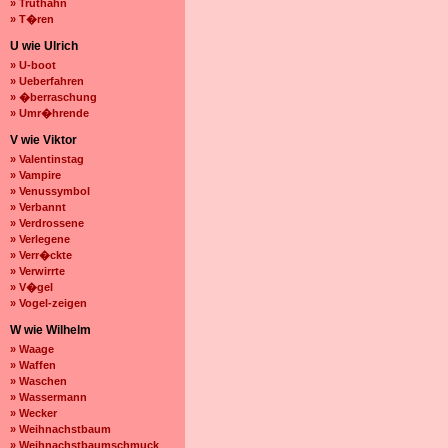
» Truthahn
» T�ren
U wie Ulrich
» U-boot
» Ueberfahren
» �berraschung
» Umr�hrende
V wie Viktor
» Valentinstag
» Vampire
» Venussymbol
» Verbannt
» Verdrossene
» Verlegene
» Verr�ckte
» Verwirrte
» V�gel
» Vogel-zeigen
W wie Wilhelm
» Waage
» Waffen
» Waschen
» Wassermann
» Wecker
» Weihnachstbaum
» Weihnachstbaumschmuck