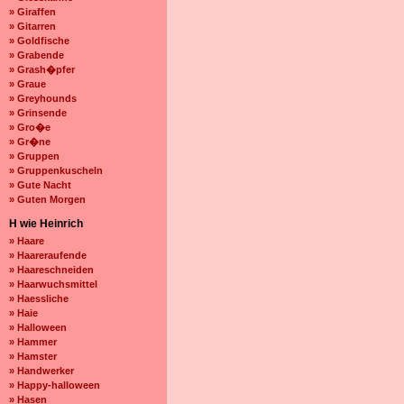
» Giraffen
» Gitarren
» Goldfische
» Grabende
» Grash�pfer
» Graue
» Greyhounds
» Grinsende
» Gro�e
» Gr�ne
» Gruppen
» Gruppenkuscheln
» Gute Nacht
» Guten Morgen
H wie Heinrich
» Haare
» Haareraufende
» Haareschneiden
» Haarwuchsmittel
» Haessliche
» Haie
» Halloween
» Hammer
» Hamster
» Handwerker
» Happy-halloween
» Hasen