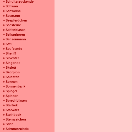
» Schulterzuckende
» Schwan
» Schweine
» Seemann
» Seepferdchen
» Seesterne
» Seifenblasen
» Seilspringen
» Sensenmann
» Seti
» Seufzende
» Sheriff
» Silvester
» Singende
» Skelett
» Skorpion
» Soldaten
» Sonnen
» Sonnenbank
» Spiegel
» Spinnen
» Sprechblasen
» Startrek
» Starwars
» Steinbock
» Sternzeichen
» Stier
» Stirnrunzelnde