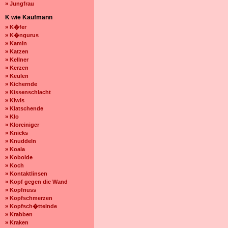
» Jungfrau
K wie Kaufmann
» K�fer
» K�ngurus
» Kamin
» Katzen
» Kellner
» Kerzen
» Keulen
» Kichernde
» Kissenschlacht
» Kiwis
» Klatschende
» Klo
» Kloreiniger
» Knicks
» Knuddeln
» Koala
» Kobolde
» Koch
» Kontaktlinsen
» Kopf gegen die Wand
» Kopfnuss
» Kopfschmerzen
» Kopfsch�ttelnde
» Krabben
» Kraken