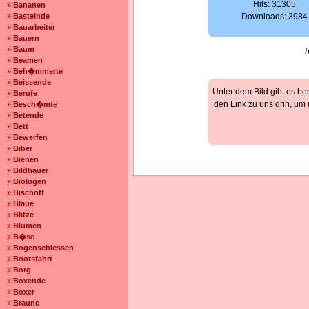
Hits: 31305
» Bananen
» Bastelnde
Downloads: 3984
» Bauarbeiter
» Bauern
» Baum
» Beamen
» Beh�mmerte
» Beissende
Unter dem Bild gibt es be
» Berufe
den Link zu uns drin, um
» Besch�mte
» Betende
» Bett
» Bewerfen
» Biber
» Bienen
» Bildhauer
» Biologen
» Bischoff
» Blaue
» Blitze
» Blumen
» B�se
» Bogenschiessen
» Bootsfahrt
» Borg
» Boxende
» Boxer
» Braune