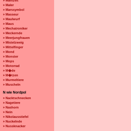
» Mahlzeit
» Maler
» Marssymbol
» Masseur
» Maulwurf
» Maus
» Mechatroniker
» Meckernde
» Meerjungfrauen
» Mistelzweig
» Mittelfinger
» Mond
» Monster
» Mops
» Motorrad
» M�de
» M�tzen
» Murmeltiere
» Muscheln
N wie Nordpol
» Nacktschnecken
» Nagetiere
» Nashorn
» Nein
» Nikolausstiefel
» Nuckelnde
» Nussknacker