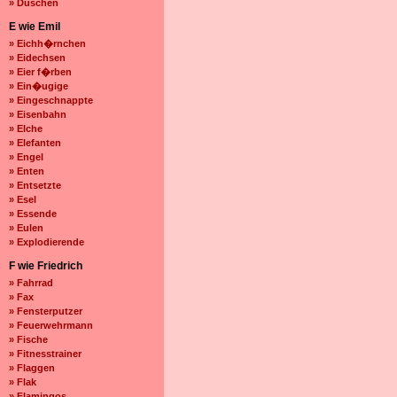
» Duschen
E wie Emil
» Eichh�rnchen
» Eidechsen
» Eier f�rben
» Ein�ugige
» Eingeschnappte
» Eisenbahn
» Elche
» Elefanten
» Engel
» Enten
» Entsetzte
» Esel
» Essende
» Eulen
» Explodierende
F wie Friedrich
» Fahrrad
» Fax
» Fensterputzer
» Feuerwehrmann
» Fische
» Fitnesstrainer
» Flaggen
» Flak
» Flamingos