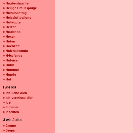
» Haubentaucher
» Heilige Drei K�nige
» Heiratsantrag
» Heissluftballons
» Helikopter
» Herzen
» Heulende
» Hexen
» Hirten
» Hochzeit
» Holzhackende
» H�pfende
» Hufeisen
» Huhn
» Hummer
» Hunde
» Hut
I wie Ida
» Ich-liebe-dich
» Ich-vermisse-dich
» Igel
» Indianer
» Insekten
J wie Julius
» Jaeger
» Jeeps