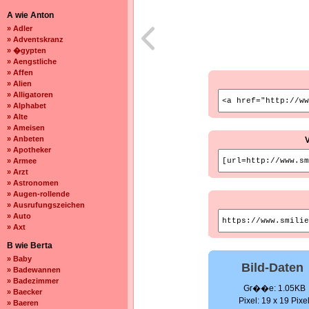
A wie Anton
» Adler
» Adventskranz
» �gypten
» Aengstliche
» Affen
» Alien
» Alligatoren
» Alphabet
» Alte
» Ameisen
» Anbeten
» Apotheker
» Armee
» Arzt
» Astronomen
» Augen-rollende
» Ausrufungszeichen
» Auto
» Axt
B wie Berta
» Baby
Bild-Daten
» Badewannen
» Badezimmer
Gr��e: 1.05KB
» Baecker
Pixel: 19 x 19 Pixe
» Baeren