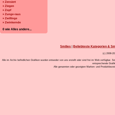
» Zensiert
» Ziegen
» Zopf
» Zunge-raus
» Zwillinge
» Zwinkernde
0 wie Alles andere...
Smilies
|
Beliebteste Kategorien & Sm
(c) 2008-20
Alle im Archiv befindlichen Grafiken wurden entweder von uns erstellt oder sind frei im Web verfügbar. So
entsprechende Grafi
Alle genannten oder gezeigten Marken- und Produktbeze