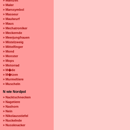
» Mahlzeit
» Maler
» Marssymbol
» Masseur
» Maulwurf
» Maus
» Mechatroniker
» Meckernde
» Meerjungfrauen
» Mistelzweig
» Mittelfinger
» Mond
» Monster
» Mops
» Motorrad
» M�de
» M�tzen
» Murmeltiere
» Muscheln
N wie Nordpol
» Nacktschnecken
» Nagetiere
» Nashorn
» Nein
» Nikolausstiefel
» Nuckelnde
» Nussknacker