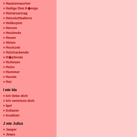
» Haubentaucher
» Heilige Drei K�nige
» Heiratsantrag
» Heissluftballons
» Helikopter
» Herzen
» Heulende
» Hexen
» Hirten
» Hochzeit
» Holzhackende
» H�pfende
» Hufeisen
» Huhn
» Hummer
» Hunde
» Hut
I wie Ida
» Ich-liebe-dich
» Ich-vermisse-dich
» Igel
» Indianer
» Insekten
J wie Julius
» Jaeger
» Jeeps