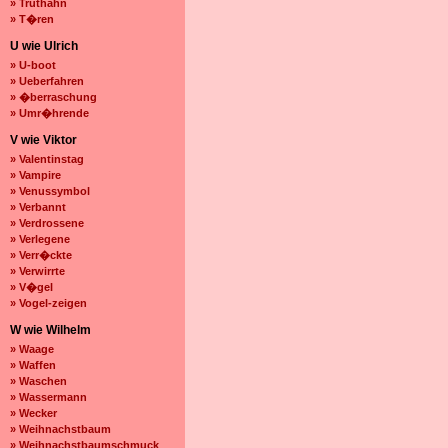
» Truthahn
» T�ren
U wie Ulrich
» U-boot
» Ueberfahren
» �berraschung
» Umr�hrende
V wie Viktor
» Valentinstag
» Vampire
» Venussymbol
» Verbannt
» Verdrossene
» Verlegene
» Verr�ckte
» Verwirrte
» V�gel
» Vogel-zeigen
W wie Wilhelm
» Waage
» Waffen
» Waschen
» Wassermann
» Wecker
» Weihnachstbaum
» Weihnachstbaumschmuck