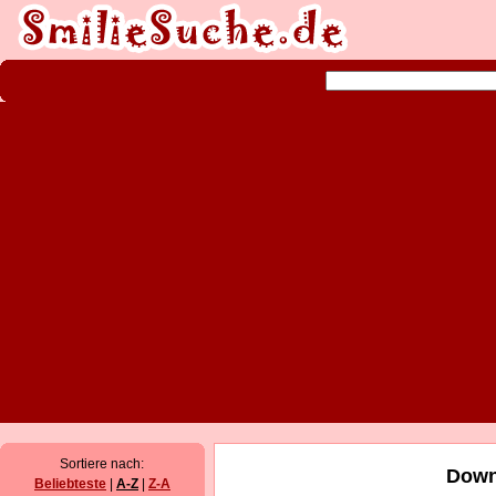
Sortiere nach:
Down
Beliebteste
|
A-Z
|
Z-A