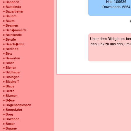
Hits: 109636
» Bananen
» Bastelnde
Downloads: 6864
» Bauarbeiter
» Bauern
» Baum
» Beamen
» Beh�mmerte
» Beissende
Unter dem Bild gibt es be
» Berufe
den Link zu uns drin, um
» Besch�mte
» Betende
» Bett
» Bewerfen
» Biber
» Bienen
» Bildhauer
» Biologen
» Bischoff
» Blaue
» Blitze
» Blumen
» B�se
» Bogenschiessen
» Bootsfahrt
» Borg
» Boxende
» Boxer
» Braune