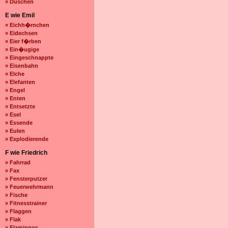
» Duschen
E wie Emil
» Eichh�rnchen
» Eidechsen
» Eier f�rben
» Ein�ugige
» Eingeschnappte
» Eisenbahn
» Elche
» Elefanten
» Engel
» Enten
» Entsetzte
» Esel
» Essende
» Eulen
» Explodierende
F wie Friedrich
» Fahrrad
» Fax
» Fensterputzer
» Feuerwehrmann
» Fische
» Fitnesstrainer
» Flaggen
» Flak
» Flamingos