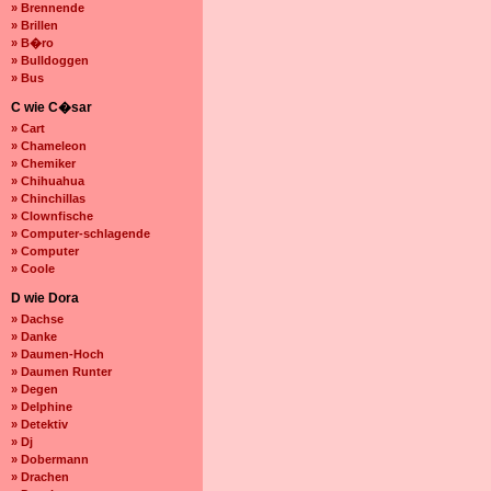
» Brennende
» Brillen
» B�ro
» Bulldoggen
» Bus
C wie C�sar
» Cart
» Chameleon
» Chemiker
» Chihuahua
» Chinchillas
» Clownfische
» Computer-schlagende
» Computer
» Coole
D wie Dora
» Dachse
» Danke
» Daumen-Hoch
» Daumen Runter
» Degen
» Delphine
» Detektiv
» Dj
» Dobermann
» Drachen