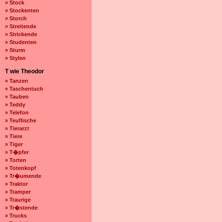
» Stock
» Stockenten
» Storch
» Streitende
» Strickende
» Studenten
» Sturm
» Stylen
T wie Theodor
» Tanzen
» Taschentuch
» Tauben
» Teddy
» Telefon
» Teuflische
» Tierarzt
» Tiere
» Tiger
» T�pfer
» Torten
» Totenkopf
» Tr�umende
» Traktor
» Tramper
» Traurige
» Tr�stende
» Trucks