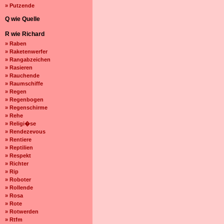
» Putzende
Q wie Quelle
R wie Richard
» Raben
» Raketenwerfer
» Rangabzeichen
» Rasieren
» Rauchende
» Raumschiffe
» Regen
» Regenbogen
» Regenschirme
» Rehe
» Religi�se
» Rendezevous
» Rentiere
» Reptilien
» Respekt
» Richter
» Rip
» Roboter
» Rollende
» Rosa
» Rote
» Rotwerden
» Rtfm