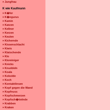
» Jungfrau
K wie Kaufmann
» K�fer
» K�ngurus
» Kamin
» Katzen
» Kellner
» Kerzen
» Keulen
» Kichernde
» Kissenschlacht
» Kiwis
» Klatschende
» Klo
» Kloreiniger
» Knicks
» Knuddeln
» Koala
» Kobolde
» Koch
» Kontaktlinsen
» Kopf gegen die Wand
» Kopfnuss
» Kopfschmerzen
» Kopfsch�ttelnde
» Krabben
» Kraken