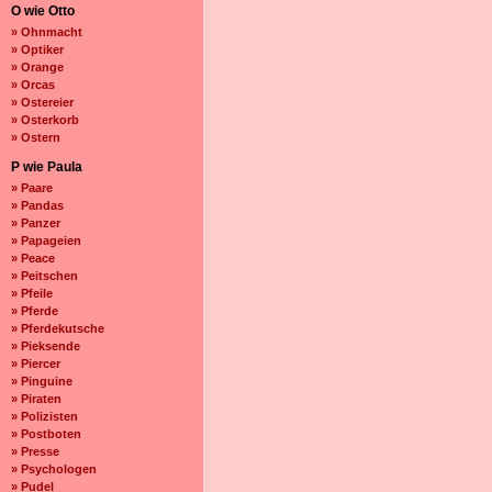
O wie Otto
» Ohnmacht
» Optiker
» Orange
» Orcas
» Ostereier
» Osterkorb
» Ostern
P wie Paula
» Paare
» Pandas
» Panzer
» Papageien
» Peace
» Peitschen
» Pfeile
» Pferde
» Pferdekutsche
» Pieksende
» Piercer
» Pinguine
» Piraten
» Polizisten
» Postboten
» Presse
» Psychologen
» Pudel