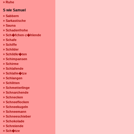
» Ruhe
S wie Samuel
» Sabbern
» Sarkastische
» Sauna
» Schadenfrohe
» Sch�fchen-z�hlende
» Schafe
» Schiffe
» Schilder
» Schildkr�ten
» Schimpansen
» Schirme
» Schlafende
» Schlafm�tze
» Schlangen
» Schlitten
» Schmetterlinge
» Schnarchende
» Schnecken
» Schneeflocken
» Schneekugeln
» Schneemann
» Schneeschieber
» Schokolade
» Schreiende
» Sch�tze