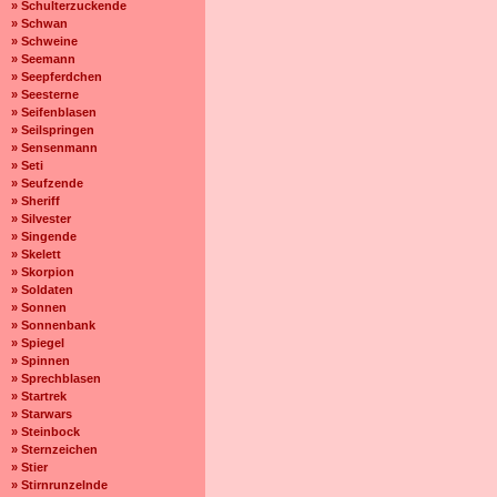
» Schulterzuckende
» Schwan
» Schweine
» Seemann
» Seepferdchen
» Seesterne
» Seifenblasen
» Seilspringen
» Sensenmann
» Seti
» Seufzende
» Sheriff
» Silvester
» Singende
» Skelett
» Skorpion
» Soldaten
» Sonnen
» Sonnenbank
» Spiegel
» Spinnen
» Sprechblasen
» Startrek
» Starwars
» Steinbock
» Sternzeichen
» Stier
» Stirnrunzelnde