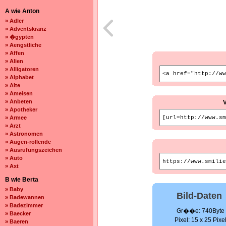
A wie Anton
» Adler
» Adventskranz
» �gypten
» Aengstliche
» Affen
» Alien
» Alligatoren
» Alphabet
» Alte
» Ameisen
» Anbeten
» Apotheker
» Armee
» Arzt
» Astronomen
» Augen-rollende
» Ausrufungszeichen
» Auto
» Axt
B wie Berta
» Baby
Bild-Daten
» Badewannen
» Badezimmer
Gr��e: 740Byte
» Baecker
Pixel: 15 x 25 Pixe
» Baeren