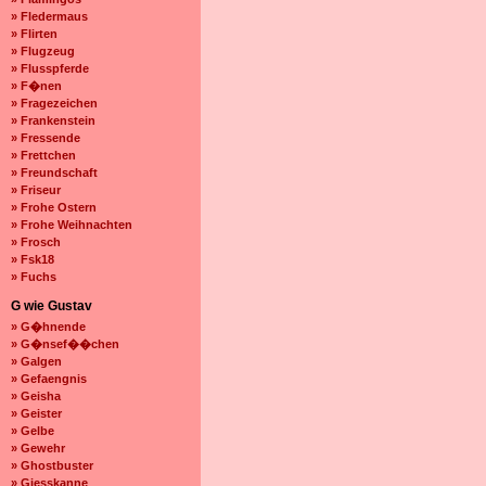
» Fledermaus
» Flirten
» Flugzeug
» Flusspferde
» F�nen
» Fragezeichen
» Frankenstein
» Fressende
» Frettchen
» Freundschaft
» Friseur
» Frohe Ostern
» Frohe Weihnachten
» Frosch
» Fsk18
» Fuchs
G wie Gustav
» G�hnende
» G�nsef��chen
» Galgen
» Gefaengnis
» Geisha
» Geister
» Gelbe
» Gewehr
» Ghostbuster
» Giesskanne