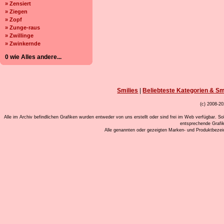
» Zensiert
» Ziegen
» Zopf
» Zunge-raus
» Zwillinge
» Zwinkernde
0 wie Alles andere...
Smilies
|
Beliebteste Kategorien & Sm
(c) 2008-20
Alle im Archiv befindlichen Grafiken wurden entweder von uns erstellt oder sind frei im Web verfügbar. So
entsprechende Grafi
Alle genannten oder gezeigten Marken- und Produktbeze