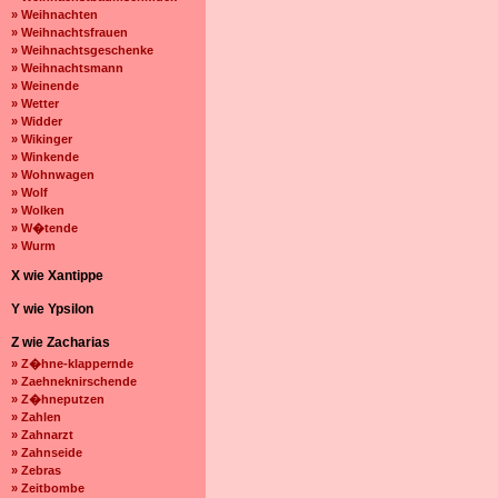
» Weihnachten
» Weihnachtsfrauen
» Weihnachtsgeschenke
» Weihnachtsmann
» Weinende
» Wetter
» Widder
» Wikinger
» Winkende
» Wohnwagen
» Wolf
» Wolken
» W�tende
» Wurm
X wie Xantippe
Y wie Ypsilon
Z wie Zacharias
» Z�hne-klappernde
» Zaehneknirschende
» Z�hneputzen
» Zahlen
» Zahnarzt
» Zahnseide
» Zebras
» Zeitbombe