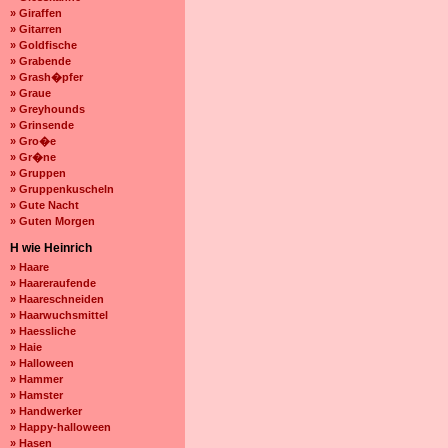
» Giraffen
» Gitarren
» Goldfische
» Grabende
» Grash�pfer
» Graue
» Greyhounds
» Grinsende
» Gro�e
» Gr�ne
» Gruppen
» Gruppenkuscheln
» Gute Nacht
» Guten Morgen
H wie Heinrich
» Haare
» Haareraufende
» Haareschneiden
» Haarwuchsmittel
» Haessliche
» Haie
» Halloween
» Hammer
» Hamster
» Handwerker
» Happy-halloween
» Hasen