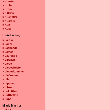
» Kranke
» Krebs
» Krone
» K�ken
» Kuenstler
» Kuerbis
» Kuh
» Kuss
L wie Ludwig
» La-ola
» Labor
» Lachende
» Lamas
» Laufende
» Libellen
» Liebe
» Liebesbriefe
» Liebeskummer
» Lieferanten
» Lila
» Lippen
» L�we
» Lokf�hrer
» Luftballon
» Lupe
M wie Martha