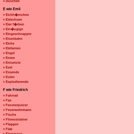
» Duschen
E wie Emil
» Eichh�rnchen
» Eidechsen
» Eier f�rben
» Ein�ugige
» Eingeschnappte
» Eisenbahn
» Elche
» Elefanten
» Engel
» Enten
» Entsetzte
» Esel
» Essende
» Eulen
» Explodierende
F wie Friedrich
» Fahrrad
» Fax
» Fensterputzer
» Feuerwehrmann
» Fische
» Fitnesstrainer
» Flaggen
» Flak
» Flamingos