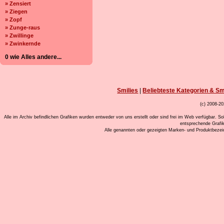
» Zensiert
» Ziegen
» Zopf
» Zunge-raus
» Zwillinge
» Zwinkernde
0 wie Alles andere...
Smilies
|
Beliebteste Kategorien & Sm
(c) 2008-20
Alle im Archiv befindlichen Grafiken wurden entweder von uns erstellt oder sind frei im Web verfügbar. So
entsprechende Grafi
Alle genannten oder gezeigten Marken- und Produktbeze