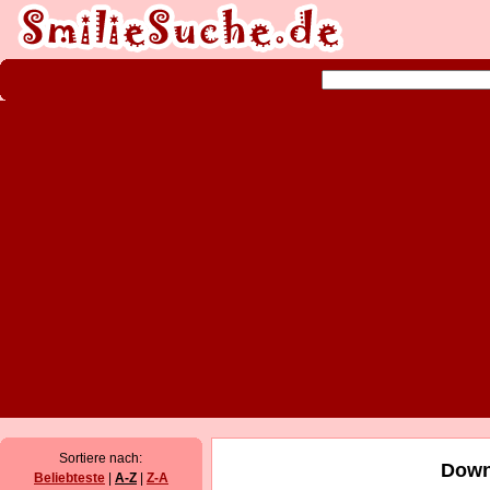
Sortiere nach:
Down
Beliebteste
|
A-Z
|
Z-A