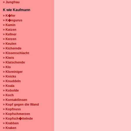
» Jungfrau
K wie Kaufmann
» K�fer
» K�ngurus
» Kamin
» Katzen
» Kellner
» Kerzen
» Keulen
» Kichernde
» Kissenschlacht
» Kiwis
» Klatschende
» Klo
» Kloreiniger
» Knicks
» Knuddeln
» Koala
» Kobolde
» Koch
» Kontaktlinsen
» Kopf gegen die Wand
» Kopfnuss
» Kopfschmerzen
» Kopfsch�ttelnde
» Krabben
» Kraken