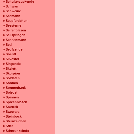
» Schulterzuckende
» Schwan
» Schweine
» Seemann
» Seepferdchen
» Seesterne
» Seifenblasen
» Seilspringen
» Sensenmann
» Seti
» Seufzende
» Sheriff
» Silvester
» Singende
» Skelett
» Skorpion
» Soldaten
» Sonnen
» Sonnenbank
» Spiegel
» Spinnen
» Sprechblasen
» Startrek
» Starwars
» Steinbock
» Sternzeichen
» Stier
» Stirnrunzelnde