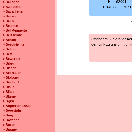
Hits: 62001
» Bananen
» Bastelnde
Downloads: 7071
» Bauarbeiter
» Bauern
» Baum
» Beamen
» Beh�mmerte
» Beissende
Unter dem Bild gibt es be
» Berufe
den Link zu uns drin, um
» Besch�mte
» Betende
» Bett
» Bewerfen
» Biber
» Bienen
» Bildhauer
» Biologen
» Bischoff
» Blaue
» Blitze
» Blumen
» B�se
» Bogenschiessen
» Bootsfahrt
» Borg
» Boxende
» Boxer
» Braune