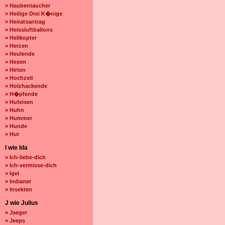
» Haubentaucher
» Heilige Drei K�nige
» Heiratsantrag
» Heissluftballons
» Helikopter
» Herzen
» Heulende
» Hexen
» Hirten
» Hochzeit
» Holzhackende
» H�pfende
» Hufeisen
» Huhn
» Hummer
» Hunde
» Hut
I wie Ida
» Ich-liebe-dich
» Ich-vermisse-dich
» Igel
» Indianer
» Insekten
J wie Julius
» Jaeger
» Jeeps