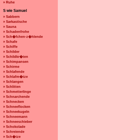
» Ruhe
S wie Samuel
» Sabbern
» Sarkastische
» Sauna
» Schadenfrohe
» Sch�fchen-z�hlende
» Schafe
» Schiffe
» Schilder
» Schildkr�ten
» Schimpansen
» Schirme
» Schlafende
» Schlafm�tze
» Schlangen
» Schlitten
» Schmetterlinge
» Schnarchende
» Schnecken
» Schneeflocken
» Schneekugeln
» Schneemann
» Schneeschieber
» Schokolade
» Schreiende
» Sch�tze