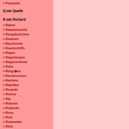
» Putzende
Q wie Quelle
R wie Richard
» Raben
» Raketenwerfer
» Rangabzeichen
» Rasieren
» Rauchende
» Raumschiffe
» Regen
» Regenbogen
» Regenschirme
» Rehe
» Religi�se
» Rendezevous
» Rentiere
» Reptilien
» Respekt
» Richter
» Rip
» Roboter
» Rollende
» Rosa
» Rote
» Rotwerden
» Rtfm