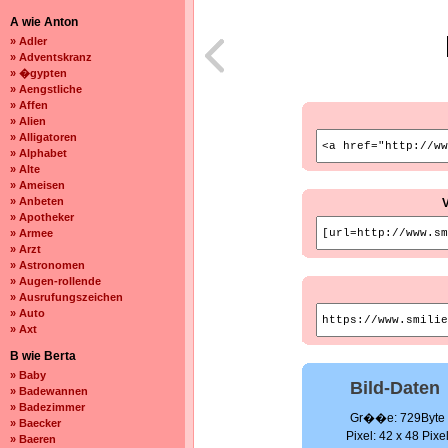
A wie Anton
» Adler
» Adventskranz
» �gypten
» Aengstliche
» Affen
» Alien
» Alligatoren
» Alphabet
» Alte
» Ameisen
» Anbeten
» Apotheker
» Armee
» Arzt
» Astronomen
» Augen-rollende
» Ausrufungszeichen
» Auto
» Axt
B wie Berta
» Baby
Bild-Daten
» Badewannen
» Badezimmer
Gr��e: 729Byte
» Baecker
Pixel: 42 x 48 Pixe
» Baeren