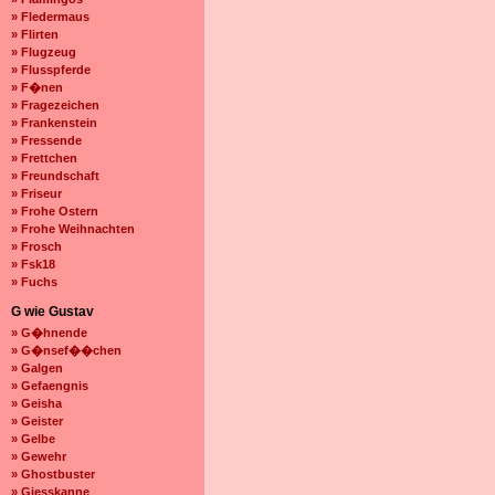
» Fledermaus
» Flirten
» Flugzeug
» Flusspferde
» F�nen
» Fragezeichen
» Frankenstein
» Fressende
» Frettchen
» Freundschaft
» Friseur
» Frohe Ostern
» Frohe Weihnachten
» Frosch
» Fsk18
» Fuchs
G wie Gustav
» G�hnende
» G�nsef��chen
» Galgen
» Gefaengnis
» Geisha
» Geister
» Gelbe
» Gewehr
» Ghostbuster
» Giesskanne