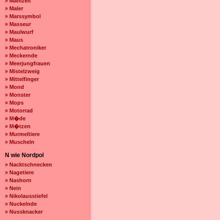
» Mahlzeit
» Maler
» Marssymbol
» Masseur
» Maulwurf
» Maus
» Mechatroniker
» Meckernde
» Meerjungfrauen
» Mistelzweig
» Mittelfinger
» Mond
» Monster
» Mops
» Motorrad
» M�de
» M�tzen
» Murmeltiere
» Muscheln
N wie Nordpol
» Nacktschnecken
» Nagetiere
» Nashorn
» Nein
» Nikolausstiefel
» Nuckelnde
» Nussknacker