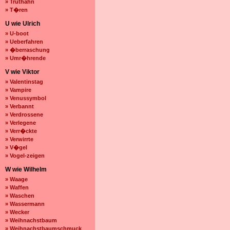
» Truthahn
» T�ren
U wie Ulrich
» U-boot
» Ueberfahren
» �berraschung
» Umr�hrende
V wie Viktor
» Valentinstag
» Vampire
» Venussymbol
» Verbannt
» Verdrossene
» Verlegene
» Verr�ckte
» Verwirrte
» V�gel
» Vogel-zeigen
W wie Wilhelm
» Waage
» Waffen
» Waschen
» Wassermann
» Wecker
» Weihnachstbaum
» Weihnachstbaumschmuck