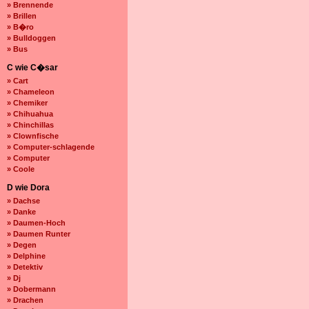
» Brennende
» Brillen
» B�ro
» Bulldoggen
» Bus
C wie C�sar
» Cart
» Chameleon
» Chemiker
» Chihuahua
» Chinchillas
» Clownfische
» Computer-schlagende
» Computer
» Coole
D wie Dora
» Dachse
» Danke
» Daumen-Hoch
» Daumen Runter
» Degen
» Delphine
» Detektiv
» Dj
» Dobermann
» Drachen