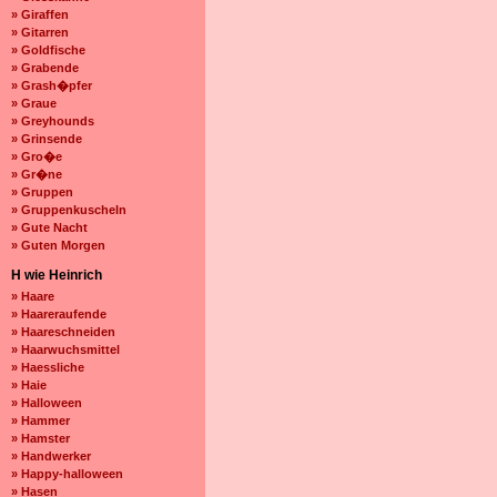
» Giraffen
» Gitarren
» Goldfische
» Grabende
» Grash�pfer
» Graue
» Greyhounds
» Grinsende
» Gro�e
» Gr�ne
» Gruppen
» Gruppenkuscheln
» Gute Nacht
» Guten Morgen
H wie Heinrich
» Haare
» Haareraufende
» Haareschneiden
» Haarwuchsmittel
» Haessliche
» Haie
» Halloween
» Hammer
» Hamster
» Handwerker
» Happy-halloween
» Hasen