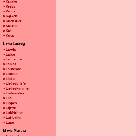
» Kranke
» Krebs
» Krone
» K�ken
» Kuenstler
» Kuerbis
» Kuh
» Kuss
L wie Ludwig
» La-ola
» Labor
» Lachende
» Lamas
» Laufende
» Libellen
» Liebe
» Liebesbriefe
» Liebeskummer
» Lieferanten
» Lila
» Lippen
» L�we
» Lokf�hrer
» Luftballon
» Lupe
M wie Martha