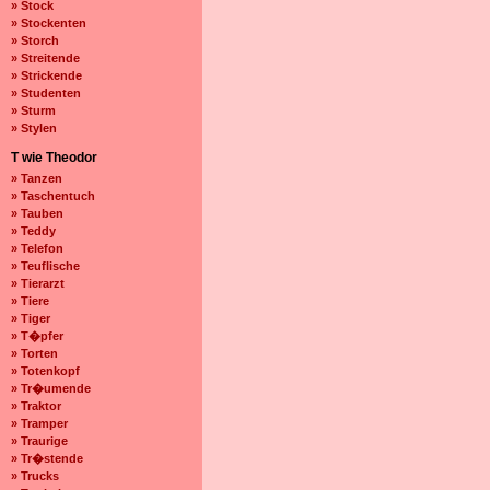
» Stock
» Stockenten
» Storch
» Streitende
» Strickende
» Studenten
» Sturm
» Stylen
T wie Theodor
» Tanzen
» Taschentuch
» Tauben
» Teddy
» Telefon
» Teuflische
» Tierarzt
» Tiere
» Tiger
» T�pfer
» Torten
» Totenkopf
» Tr�umende
» Traktor
» Tramper
» Traurige
» Tr�stende
» Trucks