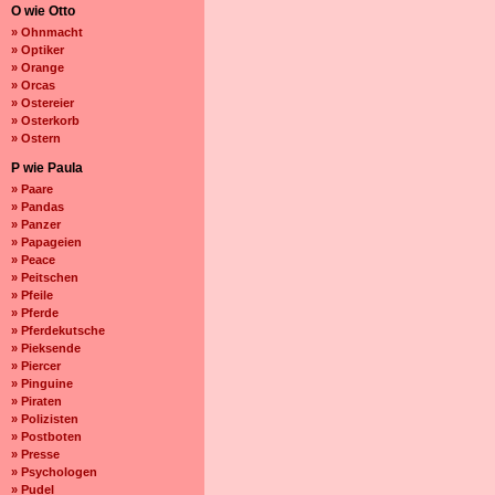
O wie Otto
» Ohnmacht
» Optiker
» Orange
» Orcas
» Ostereier
» Osterkorb
» Ostern
P wie Paula
» Paare
» Pandas
» Panzer
» Papageien
» Peace
» Peitschen
» Pfeile
» Pferde
» Pferdekutsche
» Pieksende
» Piercer
» Pinguine
» Piraten
» Polizisten
» Postboten
» Presse
» Psychologen
» Pudel