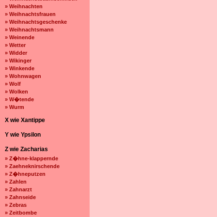
» Weihnachten
» Weihnachtsfrauen
» Weihnachtsgeschenke
» Weihnachtsmann
» Weinende
» Wetter
» Widder
» Wikinger
» Winkende
» Wohnwagen
» Wolf
» Wolken
» W�tende
» Wurm
X wie Xantippe
Y wie Ypsilon
Z wie Zacharias
» Z�hne-klappernde
» Zaehneknirschende
» Z�hneputzen
» Zahlen
» Zahnarzt
» Zahnseide
» Zebras
» Zeitbombe