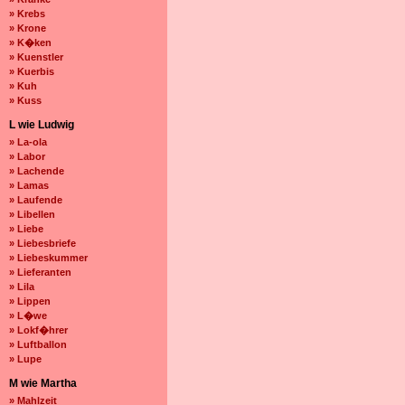
» Krebs
» Krone
» K�ken
» Kuenstler
» Kuerbis
» Kuh
» Kuss
L wie Ludwig
» La-ola
» Labor
» Lachende
» Lamas
» Laufende
» Libellen
» Liebe
» Liebesbriefe
» Liebeskummer
» Lieferanten
» Lila
» Lippen
» L�we
» Lokf�hrer
» Luftballon
» Lupe
M wie Martha
» Mahlzeit