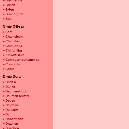
» Brennende
» Brillen
» B�ro
» Bulldoggen
» Bus
C wie C�sar
» Cart
» Chameleon
» Chemiker
» Chihuahua
» Chinchillas
» Clownfische
» Computer-schlagende
» Computer
» Coole
D wie Dora
» Dachse
» Danke
» Daumen-Hoch
» Daumen Runter
» Degen
» Delphine
» Detektiv
» Dj
» Dobermann
» Drachen
» Duschen