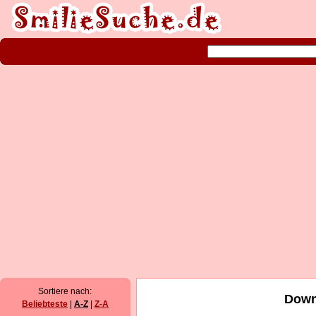
Sortiere nach:
Down
Beliebteste
|
A-Z
|
Z-A