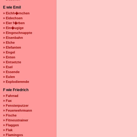
E wie Emil
» Eichh�rnchen
» Eidechsen
» Eier f�rben
» Ein�ugige
» Eingeschnappte
» Eisenbahn
» Elche
» Elefanten
» Engel
» Enten
» Entsetzte
» Esel
» Essende
» Eulen
» Explodierende
F wie Friedrich
» Fahrrad
» Fax
» Fensterputzer
» Feuerwehrmann
» Fische
» Fitnesstrainer
» Flaggen
» Flak
» Flamingos