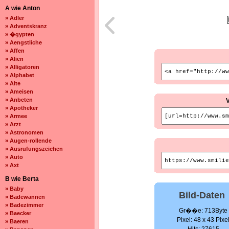
A wie Anton
» Adler
» Adventskranz
» �gypten
» Aengstliche
» Affen
» Alien
» Alligatoren
» Alphabet
» Alte
» Ameisen
» Anbeten
» Apotheker
» Armee
» Arzt
» Astronomen
» Augen-rollende
» Ausrufungszeichen
» Auto
» Axt
B wie Berta
» Baby
Bild-Daten
» Badewannen
» Badezimmer
Gr��e: 713Byte
» Baecker
Pixel: 48 x 43 Pixe
» Baeren