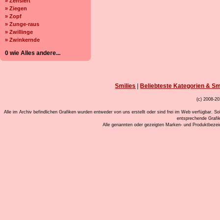
» Zensiert
» Ziegen
» Zopf
» Zunge-raus
» Zwillinge
» Zwinkernde
0 wie Alles andere...
Smilies
|
Beliebteste Kategorien & Sm
(c) 2008-20
Alle im Archiv befindlichen Grafiken wurden entweder von uns erstellt oder sind frei im Web verfügbar. So
entsprechende Grafi
Alle genannten oder gezeigten Marken- und Produktbeze