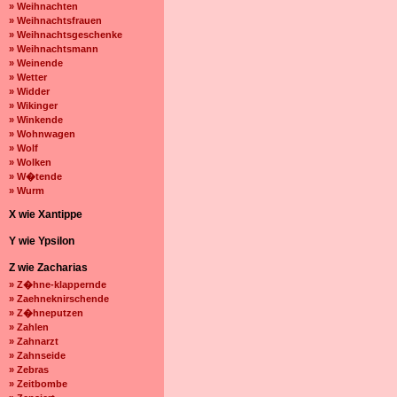
» Weihnachten
» Weihnachtsfrauen
» Weihnachtsgeschenke
» Weihnachtsmann
» Weinende
» Wetter
» Widder
» Wikinger
» Winkende
» Wohnwagen
» Wolf
» Wolken
» W�tende
» Wurm
X wie Xantippe
Y wie Ypsilon
Z wie Zacharias
» Z�hne-klappernde
» Zaehneknirschende
» Z�hneputzen
» Zahlen
» Zahnarzt
» Zahnseide
» Zebras
» Zeitbombe