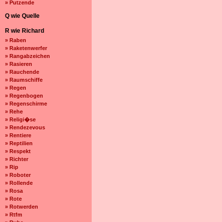
» Putzende
Q wie Quelle
R wie Richard
» Raben
» Raketenwerfer
» Rangabzeichen
» Rasieren
» Rauchende
» Raumschiffe
» Regen
» Regenbogen
» Regenschirme
» Rehe
» Religi�se
» Rendezevous
» Rentiere
» Reptilien
» Respekt
» Richter
» Rip
» Roboter
» Rollende
» Rosa
» Rote
» Rotwerden
» Rtfm