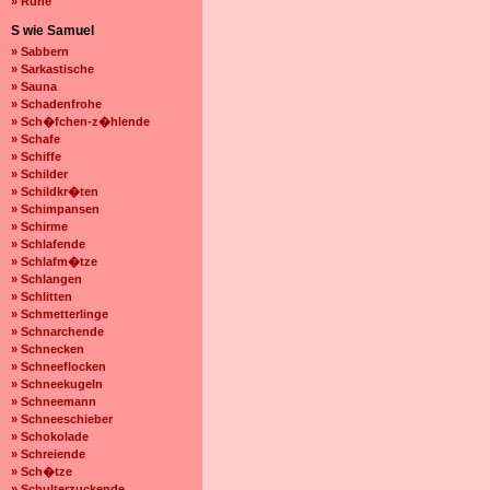
» Ruhe
S wie Samuel
» Sabbern
» Sarkastische
» Sauna
» Schadenfrohe
» Sch�fchen-z�hlende
» Schafe
» Schiffe
» Schilder
» Schildkr�ten
» Schimpansen
» Schirme
» Schlafende
» Schlafm�tze
» Schlangen
» Schlitten
» Schmetterlinge
» Schnarchende
» Schnecken
» Schneeflocken
» Schneekugeln
» Schneemann
» Schneeschieber
» Schokolade
» Schreiende
» Sch�tze
» Schulterzuckende