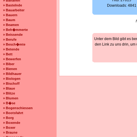
Hits: 27615
» Bananen
» Bastelnde
Downloads: 4841
» Bauarbeiter
» Bauern
» Baum
» Beamen
» Beh�mmerte
» Beissende
Unter dem Bild gibt es be
» Berufe
den Link zu uns drin, um
» Besch�mte
» Betende
» Bett
» Bewerfen
» Biber
» Bienen
» Bildhauer
» Biologen
» Bischoff
» Blaue
» Blitze
» Blumen
» B�se
» Bogenschiessen
» Bootsfahrt
» Borg
» Boxende
» Boxer
» Braune