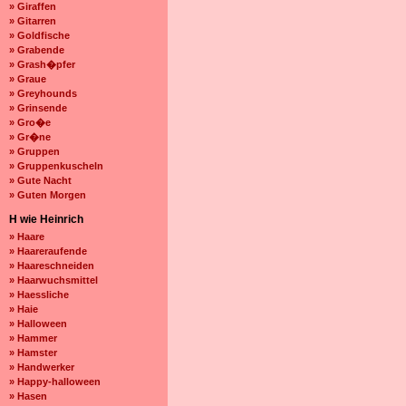
» Giraffen
» Gitarren
» Goldfische
» Grabende
» Grash�pfer
» Graue
» Greyhounds
» Grinsende
» Gro�e
» Gr�ne
» Gruppen
» Gruppenkuscheln
» Gute Nacht
» Guten Morgen
H wie Heinrich
» Haare
» Haareraufende
» Haareschneiden
» Haarwuchsmittel
» Haessliche
» Haie
» Halloween
» Hammer
» Hamster
» Handwerker
» Happy-halloween
» Hasen