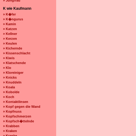
» Jungfrau
K wie Kaufmann
» K�fer
» K�ngurus
» Kamin
» Katzen
» Kellner
» Kerzen
» Keulen
» Kichernde
» Kissenschlacht
» Kiwis
» Klatschende
» Klo
» Kloreiniger
» Knicks
» Knuddeln
» Koala
» Kobolde
» Koch
» Kontaktlinsen
» Kopf gegen die Wand
» Kopfnuss
» Kopfschmerzen
» Kopfsch�ttelnde
» Krabben
» Kraken
» Kranke