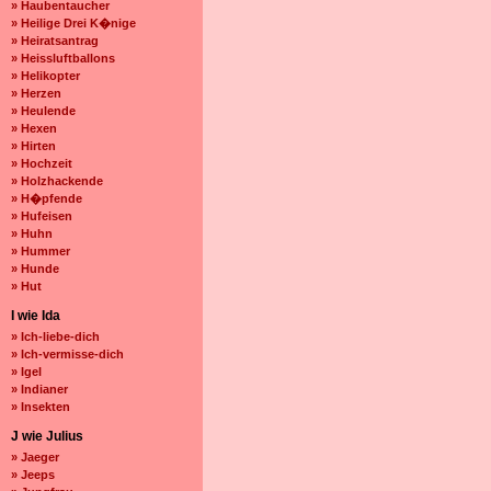
» Haubentaucher
» Heilige Drei K�nige
» Heiratsantrag
» Heissluftballons
» Helikopter
» Herzen
» Heulende
» Hexen
» Hirten
» Hochzeit
» Holzhackende
» H�pfende
» Hufeisen
» Huhn
» Hummer
» Hunde
» Hut
I wie Ida
» Ich-liebe-dich
» Ich-vermisse-dich
» Igel
» Indianer
» Insekten
J wie Julius
» Jaeger
» Jeeps