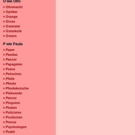
O wie Otto
» Ohnmacht
» Optiker
» Orange
» Orcas
» Ostereier
» Osterkorb
» Ostern
P wie Paula
» Paare
» Pandas
» Panzer
» Papageien
» Peace
» Peitschen
» Pfeile
» Pferde
» Pferdekutsche
» Pieksende
» Piercer
» Pinguine
» Piraten
» Polizisten
» Postboten
» Presse
» Psychologen
» Pudel