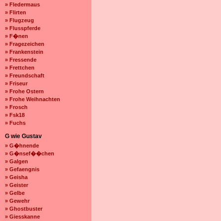
» Fledermaus
» Flirten
» Flugzeug
» Flusspferde
» F�nen
» Fragezeichen
» Frankenstein
» Fressende
» Frettchen
» Freundschaft
» Friseur
» Frohe Ostern
» Frohe Weihnachten
» Frosch
» Fsk18
» Fuchs
G wie Gustav
» G�hnende
» G�nsef��chen
» Galgen
» Gefaengnis
» Geisha
» Geister
» Gelbe
» Gewehr
» Ghostbuster
» Giesskanne