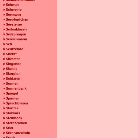
» Schwan
» Schweine
» Seemann
» Seepferdchen
» Seesterne
» Seifenblasen
» Seilspringen
» Sensenmann
» Seti
» Seufzende
» Sheriff
» Silvester
» Singende
» Skelett
» Skorpion
» Soldaten
» Sonnen
» Sonnenbank
» Spiegel
» Spinnen
» Sprechblasen
» Startrek
» Starwars
» Steinbock
» Sternzeichen
» Stier
» Stirnrunzelnde
» Stock