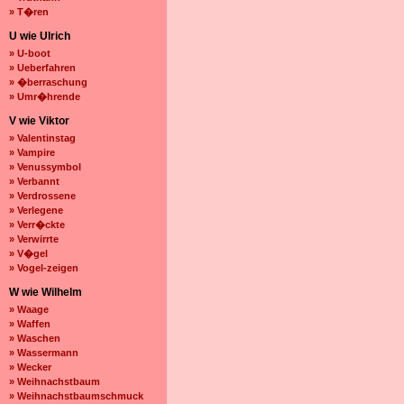
» T�ren
U wie Ulrich
» U-boot
» Ueberfahren
» �berraschung
» Umr�hrende
V wie Viktor
» Valentinstag
» Vampire
» Venussymbol
» Verbannt
» Verdrossene
» Verlegene
» Verr�ckte
» Verwirrte
» V�gel
» Vogel-zeigen
W wie Wilhelm
» Waage
» Waffen
» Waschen
» Wassermann
» Wecker
» Weihnachstbaum
» Weihnachstbaumschmuck