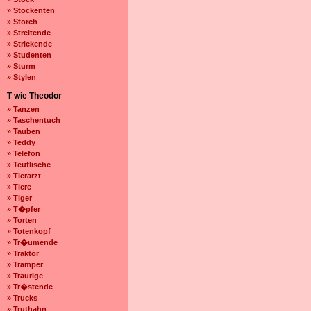
» Stockenten
» Storch
» Streitende
» Strickende
» Studenten
» Sturm
» Stylen
T wie Theodor
» Tanzen
» Taschentuch
» Tauben
» Teddy
» Telefon
» Teuflische
» Tierarzt
» Tiere
» Tiger
» T�pfer
» Torten
» Totenkopf
» Tr�umende
» Traktor
» Tramper
» Traurige
» Tr�stende
» Trucks
» Truthahn