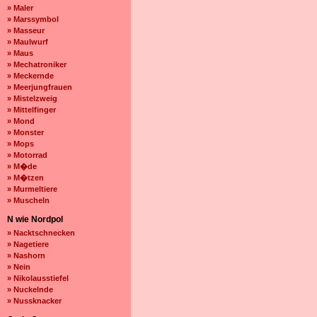
» Maler
» Marssymbol
» Masseur
» Maulwurf
» Maus
» Mechatroniker
» Meckernde
» Meerjungfrauen
» Mistelzweig
» Mittelfinger
» Mond
» Monster
» Mops
» Motorrad
» M�de
» M�tzen
» Murmeltiere
» Muscheln
N wie Nordpol
» Nacktschnecken
» Nagetiere
» Nashorn
» Nein
» Nikolausstiefel
» Nuckelnde
» Nussknacker