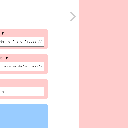
.):
...):