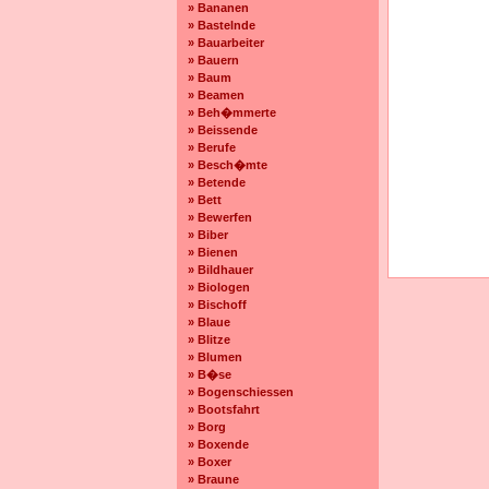
» Bananen
» Bastelnde
» Bauarbeiter
» Bauern
» Baum
» Beamen
» Beh�mmerte
» Beissende
» Berufe
» Besch�mte
» Betende
» Bett
» Bewerfen
» Biber
» Bienen
» Bildhauer
» Biologen
» Bischoff
» Blaue
» Blitze
» Blumen
» B�se
» Bogenschiessen
» Bootsfahrt
» Borg
» Boxende
» Boxer
» Braune