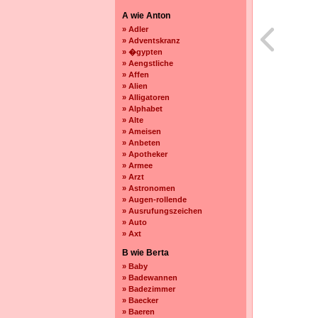
A wie Anton
» Adler
» Adventskranz
» �gypten
» Aengstliche
» Affen
» Alien
» Alligatoren
» Alphabet
» Alte
» Ameisen
» Anbeten
» Apotheker
» Armee
» Arzt
» Astronomen
» Augen-rollende
» Ausrufungszeichen
» Auto
» Axt
B wie Berta
» Baby
» Badewannen
» Badezimmer
» Baecker
» Baeren