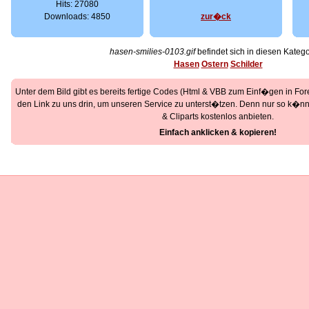
Hits: 27080
Downloads: 4850
zur�ck
hasen-smilies-0103.gif
befindet sich in diesen Katego
Hasen
Ostern
Schilder
Unter dem Bild gibt es bereits fertige Codes (Html & VBB zum Einf�gen in Foren
den Link zu uns drin, um unseren Service zu unterst�tzen. Denn nur so k�nne
& Cliparts kostenlos anbieten.
Einfach anklicken & kopieren!