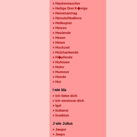
» Haubentaucher
» Heilige Drei K�nige
» Heiratsantrag
» Heissluftballons
» Helikopter
» Herzen
» Heulende
» Hexen
» Hirten
» Hochzeit
» Holzhackende
» H�pfende
» Hufeisen
» Huhn
» Hummer
» Hunde
» Hut
I wie Ida
» Ich-liebe-dich
» Ich-vermisse-dich
» Igel
» Indianer
» Insekten
J wie Julius
» Jaeger
» Jeeps