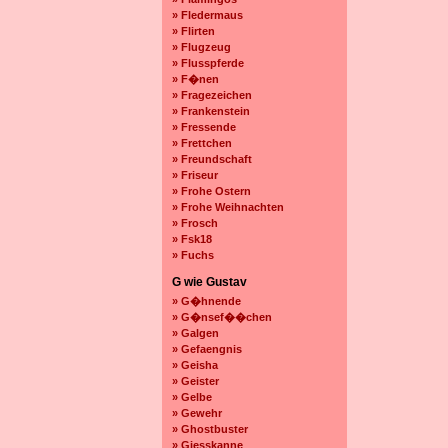
» Fledermaus
» Flirten
» Flugzeug
» Flusspferde
» F�nen
» Fragezeichen
» Frankenstein
» Fressende
» Frettchen
» Freundschaft
» Friseur
» Frohe Ostern
» Frohe Weihnachten
» Frosch
» Fsk18
» Fuchs
G wie Gustav
» G�hnende
» G�nsef��chen
» Galgen
» Gefaengnis
» Geisha
» Geister
» Gelbe
» Gewehr
» Ghostbuster
» Giesskanne