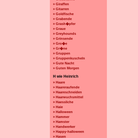
» Giraffen
» Gitarren
» Goldfische
» Grabende
» Grash�pfer
» Graue
» Greyhounds
» Grinsende
» Gro�e
» Gr�ne
» Gruppen
» Gruppenkuscheln
» Gute Nacht
» Guten Morgen
H wie Heinrich
» Haare
» Haareraufende
» Haareschneiden
» Haarwuchsmittel
» Haessliche
» Haie
» Halloween
» Hammer
» Hamster
» Handwerker
» Happy-halloween
» Hasen