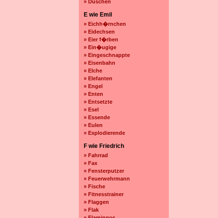
» Duschen
E wie Emil
» Eichh�rnchen
» Eidechsen
» Eier f�rben
» Ein�ugige
» Eingeschnappte
» Eisenbahn
» Elche
» Elefanten
» Engel
» Enten
» Entsetzte
» Esel
» Essende
» Eulen
» Explodierende
F wie Friedrich
» Fahrrad
» Fax
» Fensterputzer
» Feuerwehrmann
» Fische
» Fitnesstrainer
» Flaggen
» Flak
» Flamingos