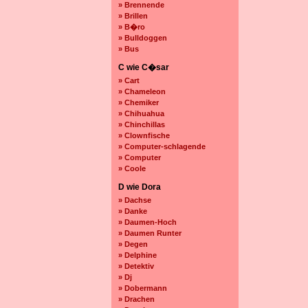
» Brennende
» Brillen
» B�ro
» Bulldoggen
» Bus
C wie C�sar
» Cart
» Chameleon
» Chemiker
» Chihuahua
» Chinchillas
» Clownfische
» Computer-schlagende
» Computer
» Coole
D wie Dora
» Dachse
» Danke
» Daumen-Hoch
» Daumen Runter
» Degen
» Delphine
» Detektiv
» Dj
» Dobermann
» Drachen