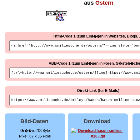
aus
Ostern
Html-Code 1 (zum Einf�gen in Websites, Blogs, ..
VBB-Code 1 (zum Einf�gen in Foren, G�steb�cher, 
Direkt-Link (für E-Mails):
Bild-Daten
Download
Gr��e: 706Byte
Pixel: 67 x 36 Pixel