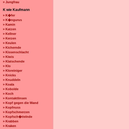
» Jungfrau
K wie Kaufmann
» K�fer
» K�ngurus
» Kamin
» Katzen
» Kellner
» Kerzen
» Keulen
» Kichernde
» Kissenschlacht
» Kiwis
» Klatschende
» Klo
» Kloreiniger
» Knicks
» Knuddeln
» Koala
» Kobolde
» Koch
» Kontaktlinsen
» Kopf gegen die Wand
» Kopfnuss
» Kopfschmerzen
» Kopfsch�ttelnde
» Krabben
» Kraken