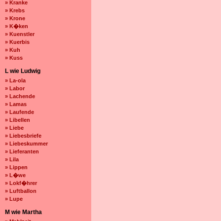
» Kranke
» Krebs
» Krone
» K�ken
» Kuenstler
» Kuerbis
» Kuh
» Kuss
L wie Ludwig
» La-ola
» Labor
» Lachende
» Lamas
» Laufende
» Libellen
» Liebe
» Liebesbriefe
» Liebeskummer
» Lieferanten
» Lila
» Lippen
» L�we
» Lokf�hrer
» Luftballon
» Lupe
M wie Martha