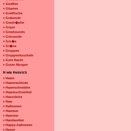
» Giraffen
» Gitarren
» Goldfische
» Grabende
» Grash�pfer
» Graue
» Greyhounds
» Grinsende
» Gro�e
» Gr�ne
» Gruppen
» Gruppenkuscheln
» Gute Nacht
» Guten Morgen
H wie Heinrich
» Haare
» Haareraufende
» Haareschneiden
» Haarwuchsmittel
» Haessliche
» Haie
» Halloween
» Hammer
» Hamster
» Handwerker
» Happy-halloween
» Hasen