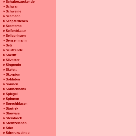
» Schulterzuckende
» Schwan
» Schweine
» Seemann
» Seepferdchen
» Seesterne
» Seifenblasen
» Seilspringen
» Sensenmann
» Seti
» Seufzende
» Sheriff
» Silvester
» Singende
» Skelett
» Skorpion
» Soldaten
» Sonnen
» Sonnenbank
» Spiegel
» Spinnen
» Sprechblasen
» Startrek
» Starwars
» Steinbock
» Sternzeichen
» Stier
» Stirnrunzelnde