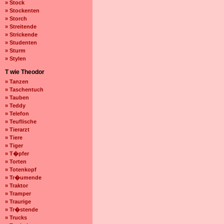
» Stock
» Stockenten
» Storch
» Streitende
» Strickende
» Studenten
» Sturm
» Stylen
T wie Theodor
» Tanzen
» Taschentuch
» Tauben
» Teddy
» Telefon
» Teuflische
» Tierarzt
» Tiere
» Tiger
» T�pfer
» Torten
» Totenkopf
» Tr�umende
» Traktor
» Tramper
» Traurige
» Tr�stende
» Trucks