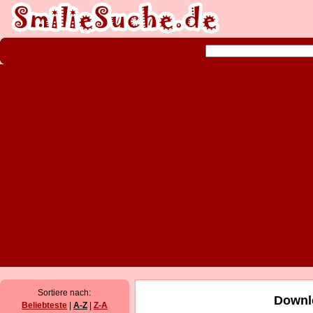
Sortiere nach:
Downl
Beliebteste
|
A-Z
|
Z-A