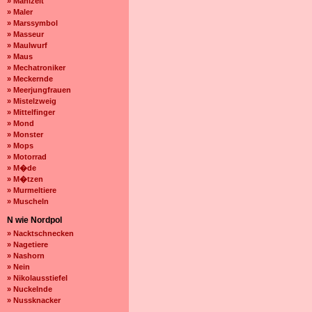
» Mahlzeit
» Maler
» Marssymbol
» Masseur
» Maulwurf
» Maus
» Mechatroniker
» Meckernde
» Meerjungfrauen
» Mistelzweig
» Mittelfinger
» Mond
» Monster
» Mops
» Motorrad
» M�de
» M�tzen
» Murmeltiere
» Muscheln
N wie Nordpol
» Nacktschnecken
» Nagetiere
» Nashorn
» Nein
» Nikolausstiefel
» Nuckelnde
» Nussknacker