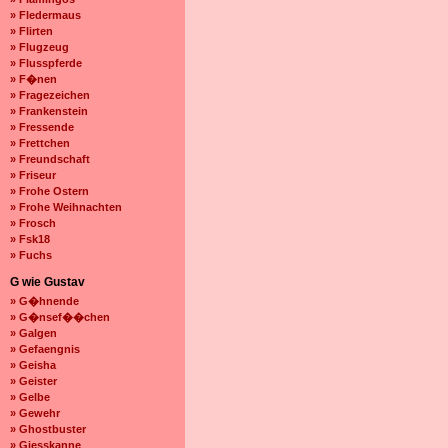
» Fledermaus
» Flirten
» Flugzeug
» Flusspferde
» F�nen
» Fragezeichen
» Frankenstein
» Fressende
» Frettchen
» Freundschaft
» Friseur
» Frohe Ostern
» Frohe Weihnachten
» Frosch
» Fsk18
» Fuchs
G wie Gustav
» G�hnende
» G�nsef��chen
» Galgen
» Gefaengnis
» Geisha
» Geister
» Gelbe
» Gewehr
» Ghostbuster
» Giesskanne