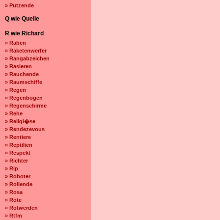
» Putzende
Q wie Quelle
R wie Richard
» Raben
» Raketenwerfer
» Rangabzeichen
» Rasieren
» Rauchende
» Raumschiffe
» Regen
» Regenbogen
» Regenschirme
» Rehe
» Religi�se
» Rendezevous
» Rentiere
» Reptilien
» Respekt
» Richter
» Rip
» Roboter
» Rollende
» Rosa
» Rote
» Rotwerden
» Rtfm