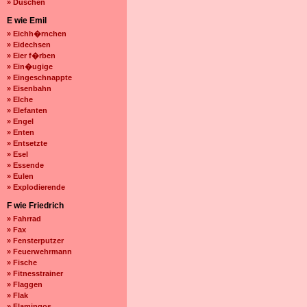
» Duschen
E wie Emil
» Eichh�rnchen
» Eidechsen
» Eier f�rben
» Ein�ugige
» Eingeschnappte
» Eisenbahn
» Elche
» Elefanten
» Engel
» Enten
» Entsetzte
» Esel
» Essende
» Eulen
» Explodierende
F wie Friedrich
» Fahrrad
» Fax
» Fensterputzer
» Feuerwehrmann
» Fische
» Fitnesstrainer
» Flaggen
» Flak
» Flamingos