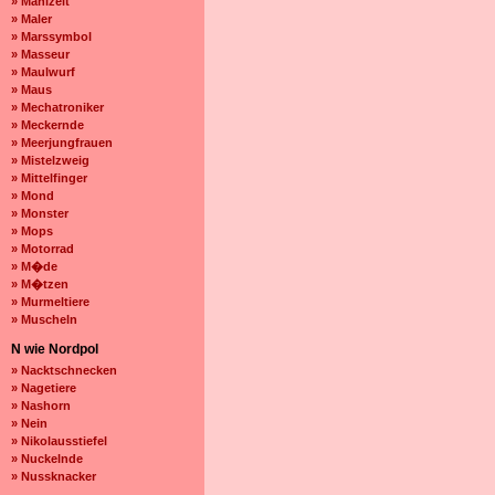
» Mahlzeit
» Maler
» Marssymbol
» Masseur
» Maulwurf
» Maus
» Mechatroniker
» Meckernde
» Meerjungfrauen
» Mistelzweig
» Mittelfinger
» Mond
» Monster
» Mops
» Motorrad
» M�de
» M�tzen
» Murmeltiere
» Muscheln
N wie Nordpol
» Nacktschnecken
» Nagetiere
» Nashorn
» Nein
» Nikolausstiefel
» Nuckelnde
» Nussknacker