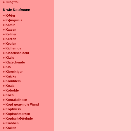
» Jungfrau
K wie Kaufmann
» K�fer
» K�ngurus
» Kamin
» Katzen
» Kellner
» Kerzen
» Keulen
» Kichernde
» Kissenschlacht
» Kiwis
» Klatschende
» Klo
» Kloreiniger
» Knicks
» Knuddeln
» Koala
» Kobolde
» Koch
» Kontaktlinsen
» Kopf gegen die Wand
» Kopfnuss
» Kopfschmerzen
» Kopfsch�ttelnde
» Krabben
» Kraken