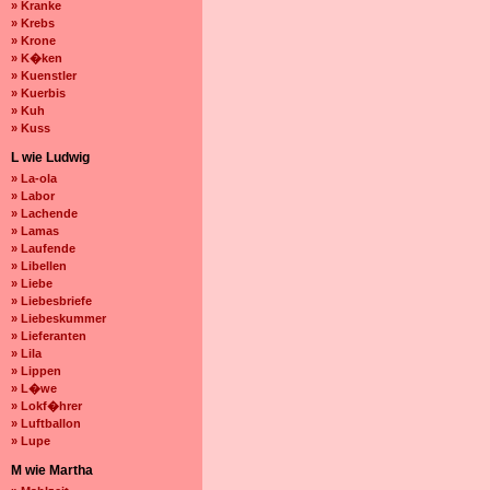
» Kranke
» Krebs
» Krone
» K�ken
» Kuenstler
» Kuerbis
» Kuh
» Kuss
L wie Ludwig
» La-ola
» Labor
» Lachende
» Lamas
» Laufende
» Libellen
» Liebe
» Liebesbriefe
» Liebeskummer
» Lieferanten
» Lila
» Lippen
» L�we
» Lokf�hrer
» Luftballon
» Lupe
M wie Martha