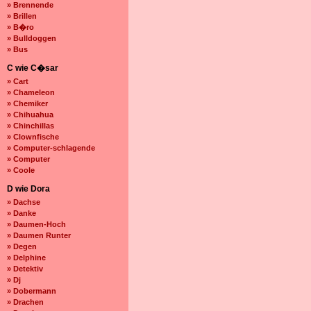
» Brennende
» Brillen
» B�ro
» Bulldoggen
» Bus
C wie C�sar
» Cart
» Chameleon
» Chemiker
» Chihuahua
» Chinchillas
» Clownfische
» Computer-schlagende
» Computer
» Coole
D wie Dora
» Dachse
» Danke
» Daumen-Hoch
» Daumen Runter
» Degen
» Delphine
» Detektiv
» Dj
» Dobermann
» Drachen