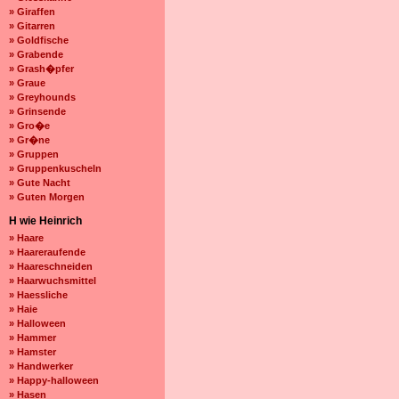
» Giraffen
» Gitarren
» Goldfische
» Grabende
» Grash�pfer
» Graue
» Greyhounds
» Grinsende
» Gro�e
» Gr�ne
» Gruppen
» Gruppenkuscheln
» Gute Nacht
» Guten Morgen
H wie Heinrich
» Haare
» Haareraufende
» Haareschneiden
» Haarwuchsmittel
» Haessliche
» Haie
» Halloween
» Hammer
» Hamster
» Handwerker
» Happy-halloween
» Hasen