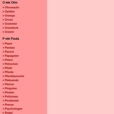
O wie Otto
» Ohnmacht
» Optiker
» Orange
» Orcas
» Ostereier
» Osterkorb
» Ostern
P wie Paula
» Paare
» Pandas
» Panzer
» Papageien
» Peace
» Peitschen
» Pfeile
» Pferde
» Pferdekutsche
» Pieksende
» Piercer
» Pinguine
» Piraten
» Polizisten
» Postboten
» Presse
» Psychologen
» Pudel