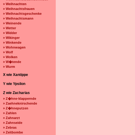
» Weihnachten
» Weihnachtsfrauen
» Weihnachtsgeschenke
» Weihnachtsmann
» Weinende
» Wetter
» Widder
» Wikinger
» Winkende
» Wohnwagen
» Wolf
» Wolken
» W�tende
» Wurm
X wie Xantippe
Y wie Ypsilon
Z wie Zacharias
» Z�hne-klappernde
» Zaehneknirschende
» Z�hneputzen
» Zahlen
» Zahnarzt
» Zahnseide
» Zebras
» Zeitbombe