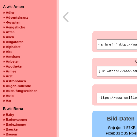
A wie Anton
» Adler
» Adventskranz
» �gypten
» Aengstliche
» Affen
» Alien
» Alligatoren
» Alphabet
» Alte
» Ameisen
» Anbeten
» Apotheker
» Armee
» Arzt
» Astronomen
» Augen-rollende
» Ausrufungszeichen
» Auto
» Axt
B wie Berta
» Baby
Bild-Daten
» Badewannen
» Badezimmer
Gr��e: 1.57KB
» Baecker
Pixel: 33 x 35 Pixe
» Baeren