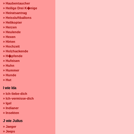
» Haubentaucher
» Heilige Drei K�nige
» Heiratsantrag
» Heissluftballons
» Helikopter
» Herzen
» Heulende
» Hexen
» Hirten
» Hochzeit
» Holzhackende
» H�pfende
» Hufeisen
» Huhn
» Hummer
» Hunde
» Hut
I wie Ida
» Ich-liebe-dich
» Ich-vermisse-dich
» Igel
» Indianer
» Insekten
J wie Julius
» Jaeger
» Jeeps