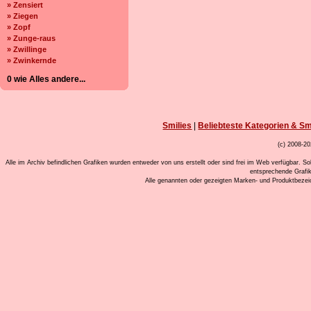
» Zensiert
» Ziegen
» Zopf
» Zunge-raus
» Zwillinge
» Zwinkernde
0 wie Alles andere...
Smilies
|
Beliebteste Kategorien & Sm
(c) 2008-20
Alle im Archiv befindlichen Grafiken wurden entweder von uns erstellt oder sind frei im Web verfügbar. So
entsprechende Grafi
Alle genannten oder gezeigten Marken- und Produktbeze