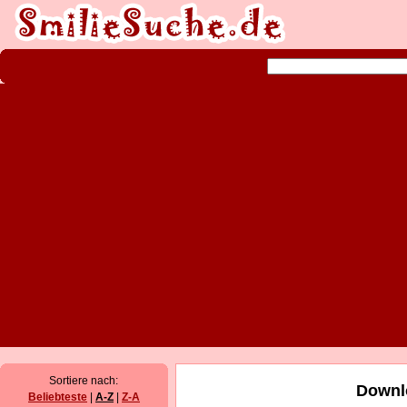
Sortiere nach:
Downl
Beliebteste
|
A-Z
|
Z-A