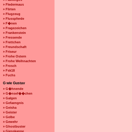
» Fledermaus
» Flirten
» Flugzeug
» Flusspferde
» F�nen
» Fragezeichen
» Frankenstein
» Fressende
» Frettchen
» Freundschaft
» Friseur
» Frohe Ostern
» Frohe Weihnachten
» Frosch
» Fsk18
» Fuchs
G wie Gustav
» G�hnende
» G�nsef��chen
» Galgen
» Gefaengnis
» Geisha
» Geister
» Gelbe
» Gewehr
» Ghostbuster
» Giesskanne