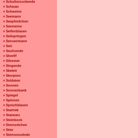
» Schulterzuckende
» Schwan
» Schweine
» Seemann
» Seepferdchen
» Seesterne
» Seifenblasen
» Seilspringen
» Sensenmann
» Seti
» Seufzende
» Sheriff
» Silvester
» Singende
» Skelett
» Skorpion
» Soldaten
» Sonnen
» Sonnenbank
» Spiegel
» Spinnen
» Sprechblasen
» Startrek
» Starwars
» Steinbock
» Sternzeichen
» Stier
» Stirnrunzelnde