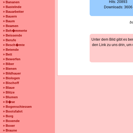
Hits: 20893
» Bananen
» Bastelnde
Downloads: 3606
» Bauarbeiter
» Bauern
» Baum
b
» Beamen
» Beh�mmerte
» Beissende
Unter dem Bild gibt es be
» Berufe
den Link zu uns drin, um
» Besch�mte
» Betende
» Bett
» Bewerfen
» Biber
» Bienen
» Bildhauer
» Biologen
» Bischoff
» Blaue
» Blitze
» Blumen
» B�se
» Bogenschiessen
» Bootsfahrt
» Borg
» Boxende
» Boxer
» Braune