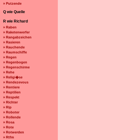
» Putzende
Q wie Quelle
R wie Richard
» Raben
» Raketenwerfer
» Rangabzeichen
» Rasieren
» Rauchende
» Raumschiffe
» Regen
» Regenbogen
» Regenschirme
» Rehe
» Religi�se
» Rendezevous
» Rentiere
» Reptilien
» Respekt
» Richter
» Rip
» Roboter
» Rollende
» Rosa
» Rote
» Rotwerden
» Rtfm