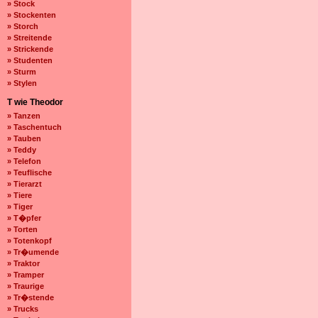
» Stock
» Stockenten
» Storch
» Streitende
» Strickende
» Studenten
» Sturm
» Stylen
T wie Theodor
» Tanzen
» Taschentuch
» Tauben
» Teddy
» Telefon
» Teuflische
» Tierarzt
» Tiere
» Tiger
» T�pfer
» Torten
» Totenkopf
» Tr�umende
» Traktor
» Tramper
» Traurige
» Tr�stende
» Trucks