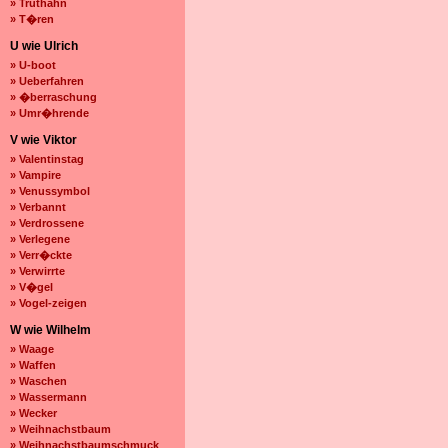
» Truthahn
» T�ren
U wie Ulrich
» U-boot
» Ueberfahren
» �berraschung
» Umr�hrende
V wie Viktor
» Valentinstag
» Vampire
» Venussymbol
» Verbannt
» Verdrossene
» Verlegene
» Verr�ckte
» Verwirrte
» V�gel
» Vogel-zeigen
W wie Wilhelm
» Waage
» Waffen
» Waschen
» Wassermann
» Wecker
» Weihnachstbaum
» Weihnachstbaumschmuck