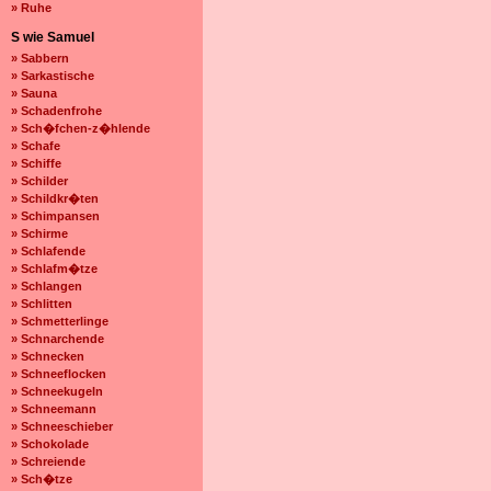
» Ruhe
S wie Samuel
» Sabbern
» Sarkastische
» Sauna
» Schadenfrohe
» Sch�fchen-z�hlende
» Schafe
» Schiffe
» Schilder
» Schildkr�ten
» Schimpansen
» Schirme
» Schlafende
» Schlafm�tze
» Schlangen
» Schlitten
» Schmetterlinge
» Schnarchende
» Schnecken
» Schneeflocken
» Schneekugeln
» Schneemann
» Schneeschieber
» Schokolade
» Schreiende
» Sch�tze