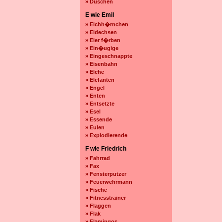
» Duschen
E wie Emil
» Eichh�rnchen
» Eidechsen
» Eier f�rben
» Ein�ugige
» Eingeschnappte
» Eisenbahn
» Elche
» Elefanten
» Engel
» Enten
» Entsetzte
» Esel
» Essende
» Eulen
» Explodierende
F wie Friedrich
» Fahrrad
» Fax
» Fensterputzer
» Feuerwehrmann
» Fische
» Fitnesstrainer
» Flaggen
» Flak
» Flamingos