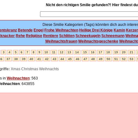
Nicht den richtigen Smilie gefunden?! Hier findest d
Diese Smilie Kategorien (Tags) könnten dich auch interes
entskranz
Betende
Engel
Frohe Weihnachten
Heilige Drei Könige
Kamin
Kerze
knacker
Rehe
Religiöse
Rentiere
Schlitten
Schneekugeln
Schneemann
Weihn
Weihnachtsfrauen
Weihnachtsgeschenke
Weihnach
3
4
5
6
7
8
9
10
11
12
13
14
15
16
17
18
19
20
21
36
37
38
39
40
41
42
43
44
45
46
47
48
49
50
51
52
53
riffe:
Xmas Christmas Weihnachts
s in
Weihnachten
: 563
eihnachten
: 643855