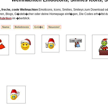
e, freche, coole Weihnachten
Emoticons, Icons, Smilies, Smileys zum Download oder
oren, Blogs, G�steb�cher oder deine Homepage einf�gen, Die Codes erh�ltst du na
Rubriken
im �berblick.
:
Name
Beliebteste
Grö�e
Neueste!