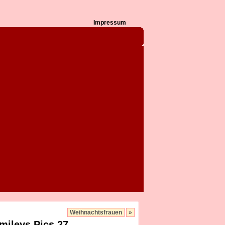
Impressum
Weihnachtsfrauen
»
mileys Pics 27