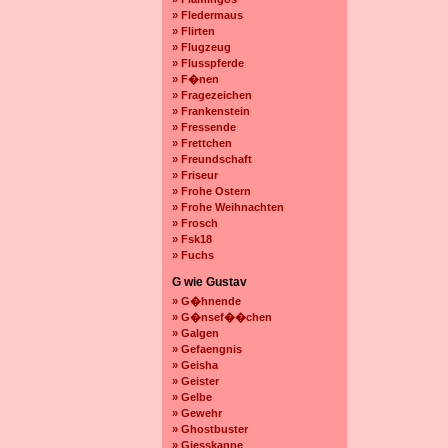
» Fledermaus
» Flirten
» Flugzeug
» Flusspferde
» F�nen
» Fragezeichen
» Frankenstein
» Fressende
» Frettchen
» Freundschaft
» Friseur
» Frohe Ostern
» Frohe Weihnachten
» Frosch
» Fsk18
» Fuchs
G wie Gustav
» G�hnende
» G�nsef��chen
» Galgen
» Gefaengnis
» Geisha
» Geister
» Gelbe
» Gewehr
» Ghostbuster
» Giesskanne