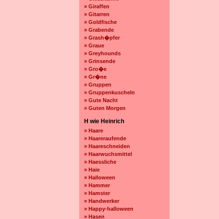
» Giraffen
» Gitarren
» Goldfische
» Grabende
» Grash�pfer
» Graue
» Greyhounds
» Grinsende
» Gro�e
» Gr�ne
» Gruppen
» Gruppenkuscheln
» Gute Nacht
» Guten Morgen
H wie Heinrich
» Haare
» Haareraufende
» Haareschneiden
» Haarwuchsmittel
» Haessliche
» Haie
» Halloween
» Hammer
» Hamster
» Handwerker
» Happy-halloween
» Hasen