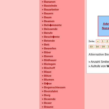
» Bananen
» Bastelnde
» Bauarbeiter
» Bauern
» Baum
» Beamen
Adv
» Beh�mmerte
Nuss
» Beissende
» Berufe
» Besch�mte
» Betende
Seite:
«
1
2
» Bett
33
34
35
» Bewerfen
» Biber
Alternative Beg
» Bienen
» Bildhauer
» Anzahl Smilie
» Biologen
» Aufrufe von
W
» Bischoff
» Blaue
» Blitze
» Blumen
» B�se
» Bogenschiessen
» Bootsfahrt
» Borg
» Boxende
» Boxer
» Braune