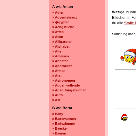
A wie Anton
Witzige, bunt
» Adler
» Adventskranz
Bildchen in F
» �gypten
du alle
Smile 
» Aengstliche
» Affen
Sortierung nach
» Alien
» Alligatoren
» Alphabet
» Alte
» Ameisen
» Anbeten
» Apotheker
» Armee
» Arzt
» Astronomen
» Augen-rollende
» Ausrufungszeichen
» Auto
» Axt
B wie Berta
» Baby
» Badewannen
» Badezimmer
» Baecker
» Baeren