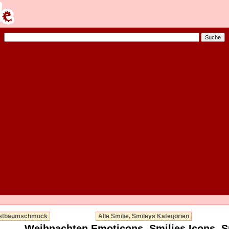
stbaumschmuck
Alle Smilie, Smileys Kategorien
Weihnachten Emoticons, Smilies Icons, S