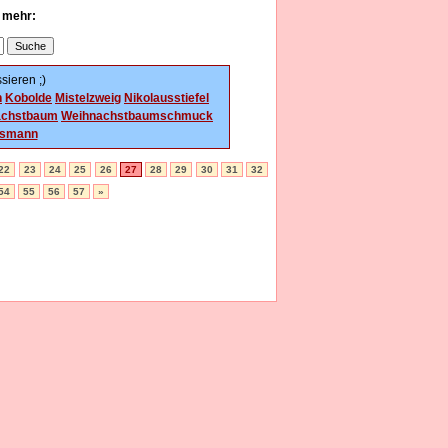
u mehr:
sieren ;)
n
Kobolde
Mistelzweig
Nikolausstiefel
achstbaum
Weihnachstbaumschmuck
tsmann
22
23
24
25
26
27
28
29
30
31
32
54
55
56
57
»