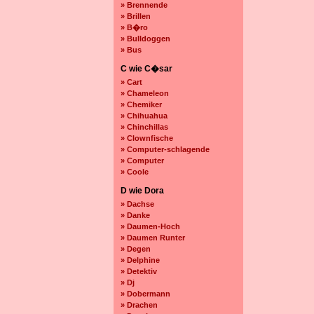
» Brennende
» Brillen
» B�ro
» Bulldoggen
» Bus
C wie C�sar
» Cart
» Chameleon
» Chemiker
» Chihuahua
» Chinchillas
» Clownfische
» Computer-schlagende
» Computer
» Coole
D wie Dora
» Dachse
» Danke
» Daumen-Hoch
» Daumen Runter
» Degen
» Delphine
» Detektiv
» Dj
» Dobermann
» Drachen