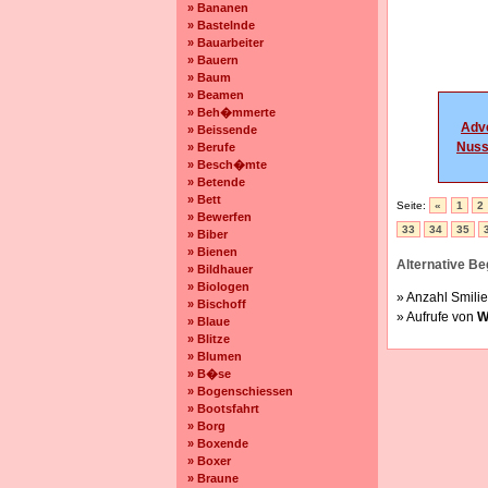
» Bananen
» Bastelnde
» Bauarbeiter
» Bauern
» Baum
» Beamen
» Beh�mmerte
Adv
» Beissende
Nuss
» Berufe
» Besch�mte
» Betende
» Bett
Seite:
«
1
2
» Bewerfen
33
34
35
» Biber
» Bienen
Alternative Beg
» Bildhauer
» Biologen
» Anzahl Smilie
» Bischoff
» Aufrufe von
W
» Blaue
» Blitze
» Blumen
» B�se
» Bogenschiessen
» Bootsfahrt
» Borg
» Boxende
» Boxer
» Braune