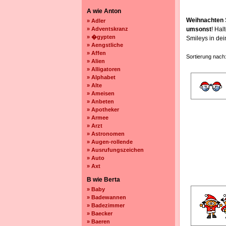
A wie Anton
Weihnachten
» Adler
» Adventskranz
umsonst
! Ha
» �gypten
Smileys in de
» Aengstliche
» Affen
Sortierung nach
» Alien
» Alligatoren
» Alphabet
» Alte
» Ameisen
» Anbeten
» Apotheker
» Armee
» Arzt
» Astronomen
» Augen-rollende
» Ausrufungszeichen
» Auto
» Axt
B wie Berta
» Baby
» Badewannen
» Badezimmer
» Baecker
» Baeren