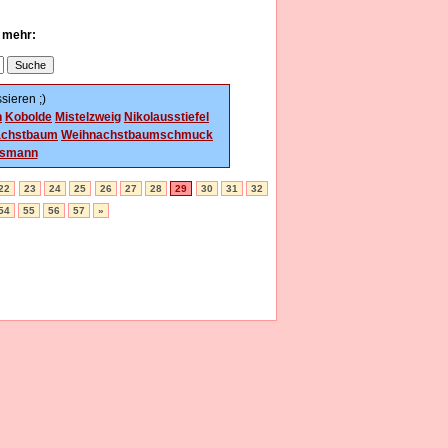
u mehr:
sieren ;)
n
Kobolde
Mistelzweig
Nikolausstiefel
achstbaum
Weihnachstbaumschmuck
tsmann
22
23
24
25
26
27
28
29
30
31
32
54
55
56
57
»