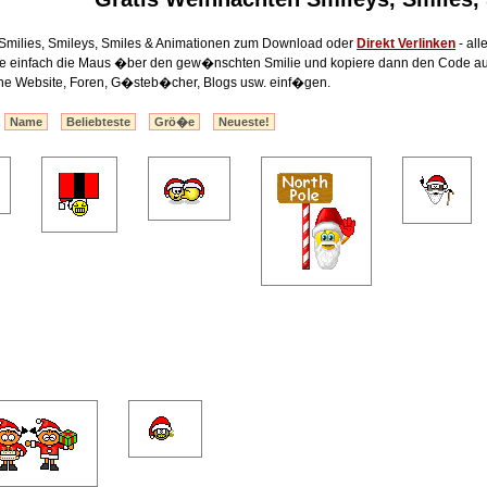
Smilies, Smileys, Smiles & Animationen zum Download oder
Direkt Verlinken
- all
lte einfach die Maus �ber den gew�nschten Smilie und kopiere dann den Code au
ine Website, Foren, G�steb�cher, Blogs usw. einf�gen.
:
Name
Beliebteste
Grö�e
Neueste!