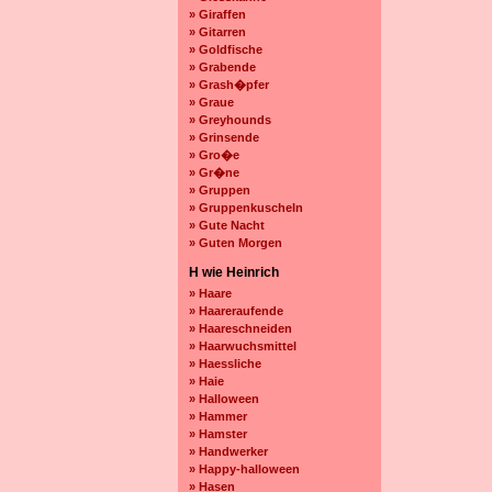
» Giraffen
» Gitarren
» Goldfische
» Grabende
» Grash�pfer
» Graue
» Greyhounds
» Grinsende
» Gro�e
» Gr�ne
» Gruppen
» Gruppenkuscheln
» Gute Nacht
» Guten Morgen
H wie Heinrich
» Haare
» Haareraufende
» Haareschneiden
» Haarwuchsmittel
» Haessliche
» Haie
» Halloween
» Hammer
» Hamster
» Handwerker
» Happy-halloween
» Hasen