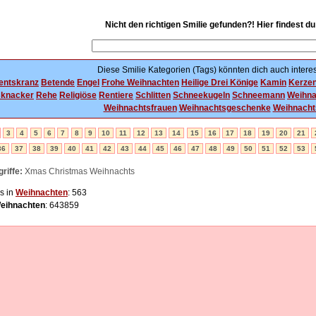
Nicht den richtigen Smilie gefunden?! Hier findest d
Diese Smilie Kategorien (Tags) könnten dich auch interes
entskranz
Betende
Engel
Frohe Weihnachten
Heilige Drei Könige
Kamin
Kerze
knacker
Rehe
Religiöse
Rentiere
Schlitten
Schneekugeln
Schneemann
Weihn
Weihnachtsfrauen
Weihnachtsgeschenke
Weihnach
3
4
5
6
7
8
9
10
11
12
13
14
15
16
17
18
19
20
21
36
37
38
39
40
41
42
43
44
45
46
47
48
49
50
51
52
53
riffe:
Xmas Christmas Weihnachts
s in
Weihnachten
: 563
eihnachten
: 643859