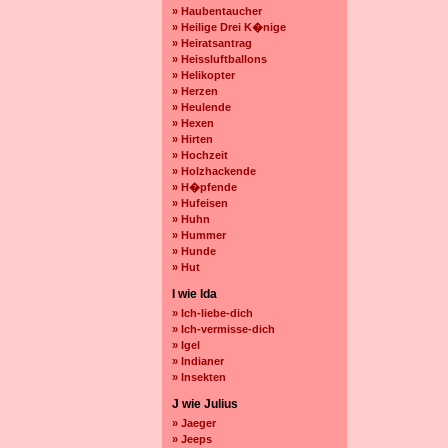
» Haubentaucher
» Heilige Drei K�nige
» Heiratsantrag
» Heissluftballons
» Helikopter
» Herzen
» Heulende
» Hexen
» Hirten
» Hochzeit
» Holzhackende
» H�pfende
» Hufeisen
» Huhn
» Hummer
» Hunde
» Hut
I wie Ida
» Ich-liebe-dich
» Ich-vermisse-dich
» Igel
» Indianer
» Insekten
J wie Julius
» Jaeger
» Jeeps