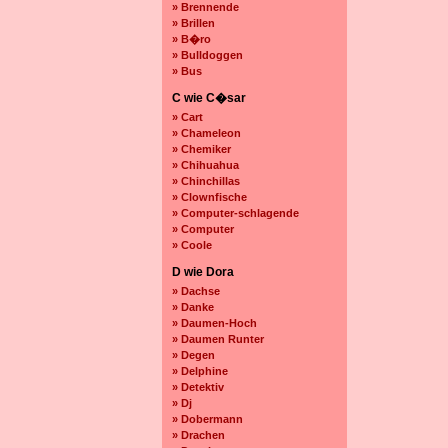
» Brennende
» Brillen
» B�ro
» Bulldoggen
» Bus
C wie C�sar
» Cart
» Chameleon
» Chemiker
» Chihuahua
» Chinchillas
» Clownfische
» Computer-schlagende
» Computer
» Coole
D wie Dora
» Dachse
» Danke
» Daumen-Hoch
» Daumen Runter
» Degen
» Delphine
» Detektiv
» Dj
» Dobermann
» Drachen