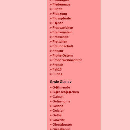
» Fledermaus
» Flirten
» Flugzeug
» Flusspferde
» F�nen
» Fragezeichen
» Frankenstein
» Fressende
» Frettchen
» Freundschaft
» Friseur
» Frohe Ostern
» Frohe Weihnachten
» Frosch
» Fsk18
» Fuchs
G wie Gustav
» G�hnende
» G�nsef��chen
» Galgen
» Gefaengnis
» Geisha
» Geister
» Gelbe
» Gewehr
» Ghostbuster
» Giesskanne