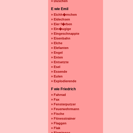
» Duschen
E wie Emil
» Eichh�rnchen
» Eidechsen
» Eier f�rben
» Ein�ugige
» Eingeschnappte
» Eisenbahn
» Elche
» Elefanten
» Engel
» Enten
» Entsetzte
» Esel
» Essende
» Eulen
» Explodierende
F wie Friedrich
» Fahrrad
» Fax
» Fensterputzer
» Feuerwehrmann
» Fische
» Fitnesstrainer
» Flaggen
» Flak
» Flamingos