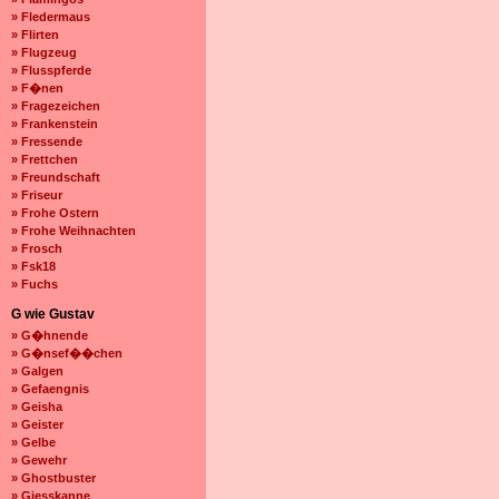
» Fledermaus
» Flirten
» Flugzeug
» Flusspferde
» F�nen
» Fragezeichen
» Frankenstein
» Fressende
» Frettchen
» Freundschaft
» Friseur
» Frohe Ostern
» Frohe Weihnachten
» Frosch
» Fsk18
» Fuchs
G wie Gustav
» G�hnende
» G�nsef��chen
» Galgen
» Gefaengnis
» Geisha
» Geister
» Gelbe
» Gewehr
» Ghostbuster
» Giesskanne