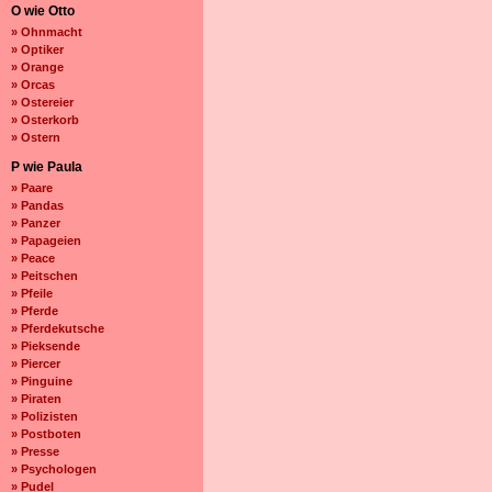
O wie Otto
» Ohnmacht
» Optiker
» Orange
» Orcas
» Ostereier
» Osterkorb
» Ostern
P wie Paula
» Paare
» Pandas
» Panzer
» Papageien
» Peace
» Peitschen
» Pfeile
» Pferde
» Pferdekutsche
» Pieksende
» Piercer
» Pinguine
» Piraten
» Polizisten
» Postboten
» Presse
» Psychologen
» Pudel