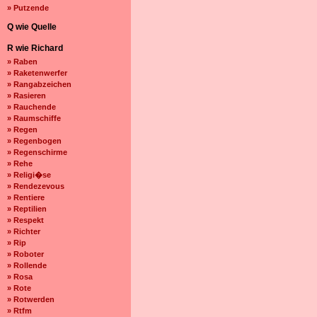
» Putzende
Q wie Quelle
R wie Richard
» Raben
» Raketenwerfer
» Rangabzeichen
» Rasieren
» Rauchende
» Raumschiffe
» Regen
» Regenbogen
» Regenschirme
» Rehe
» Religi�se
» Rendezevous
» Rentiere
» Reptilien
» Respekt
» Richter
» Rip
» Roboter
» Rollende
» Rosa
» Rote
» Rotwerden
» Rtfm