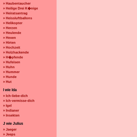
» Haubentaucher
» Heilige Drei K�nige
» Heiratsantrag
» Heissluftballons
» Helikopter
» Herzen
» Heulende
» Hexen
» Hirten
» Hochzeit
» Holzhackende
» H�pfende
» Hufeisen
» Huhn
» Hummer
» Hunde
» Hut
I wie Ida
» Ich-liebe-dich
» Ich-vermisse-dich
» Igel
» Indianer
» Insekten
J wie Julius
» Jaeger
» Jeeps