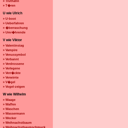
» Truthahn
» T�ren
U wie Ulrich
» U-boot
» Ueberfahren
» �berraschung
» Umr�hrende
V wie Viktor
» Valentinstag
» Vampire
» Venussymbol
» Verbannt
» Verdrossene
» Verlegene
» Verr�ckte
» Verwirrte
» V�gel
» Vogel-zeigen
W wie Wilhelm
» Waage
» Waffen
» Waschen
» Wassermann
» Wecker
» Weihnachstbaum
» Weihnachstbaumschmuck