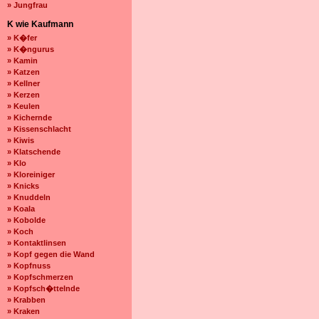
» Jungfrau
K wie Kaufmann
» K�fer
» K�ngurus
» Kamin
» Katzen
» Kellner
» Kerzen
» Keulen
» Kichernde
» Kissenschlacht
» Kiwis
» Klatschende
» Klo
» Kloreiniger
» Knicks
» Knuddeln
» Koala
» Kobolde
» Koch
» Kontaktlinsen
» Kopf gegen die Wand
» Kopfnuss
» Kopfschmerzen
» Kopfsch�ttelnde
» Krabben
» Kraken