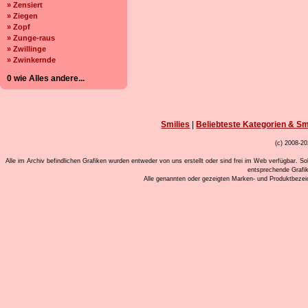
» Zensiert
» Ziegen
» Zopf
» Zunge-raus
» Zwillinge
» Zwinkernde
0 wie Alles andere...
Smilies
|
Beliebteste Kategorien & Sm
(c) 2008-20
Alle im Archiv befindlichen Grafiken wurden entweder von uns erstellt oder sind frei im Web verfügbar. So
entsprechende Grafi
Alle genannten oder gezeigten Marken- und Produktbeze