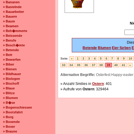
» Bananen
» Bastelnde
» Bauarbeiter
» Bauern
» Baum
Ni
» Beamen
» Beh�mmerte
» Beissende
» Berufe
Dies
» Besch�mte
Betende
Blumen
Eier färben
E
» Betende
» Bett
Seite:
«
1
2
3
4
5
6
7
8
9
10
» Bewerfen
» Biber
33
34
35
36
37
38
39
40
41
»
» Bienen
» Bildhauer
Alternative Begriffe:
Osterfest Happy-easter 
» Biologen
» Bischoff
» Anzahl Smilies in
Ostern
: 401
» Blaue
» Aufrufe von
Ostern
: 329464
» Blitze
» Blumen
» B�se
» Bogenschiessen
» Bootsfahrt
» Borg
» Boxende
» Boxer
» Braune