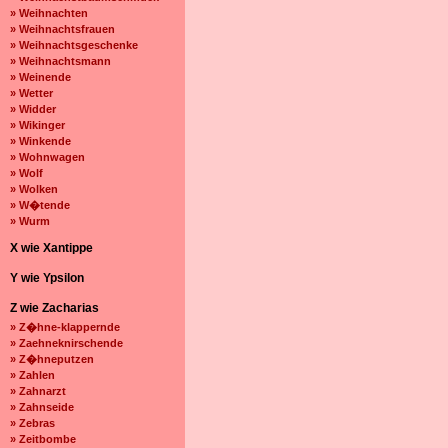
» Weihnachten
» Weihnachtsfrauen
» Weihnachtsgeschenke
» Weihnachtsmann
» Weinende
» Wetter
» Widder
» Wikinger
» Winkende
» Wohnwagen
» Wolf
» Wolken
» W�tende
» Wurm
X wie Xantippe
Y wie Ypsilon
Z wie Zacharias
» Z�hne-klappernde
» Zaehneknirschende
» Z�hneputzen
» Zahlen
» Zahnarzt
» Zahnseide
» Zebras
» Zeitbombe