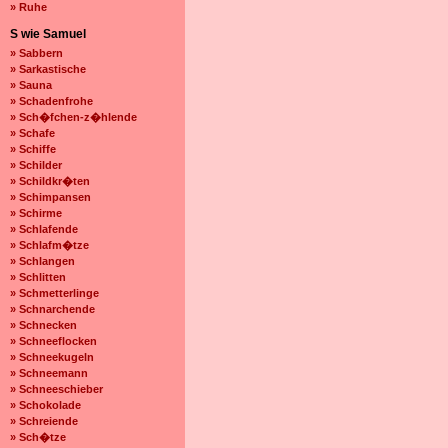
» Ruhe
S wie Samuel
» Sabbern
» Sarkastische
» Sauna
» Schadenfrohe
» Sch�fchen-z�hlende
» Schafe
» Schiffe
» Schilder
» Schildkr�ten
» Schimpansen
» Schirme
» Schlafende
» Schlafm�tze
» Schlangen
» Schlitten
» Schmetterlinge
» Schnarchende
» Schnecken
» Schneeflocken
» Schneekugeln
» Schneemann
» Schneeschieber
» Schokolade
» Schreiende
» Sch�tze