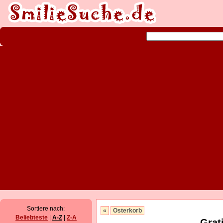
Sortiere nach:
«
Osterkorb
Beliebteste
|
A-Z
|
Z-A
Grat