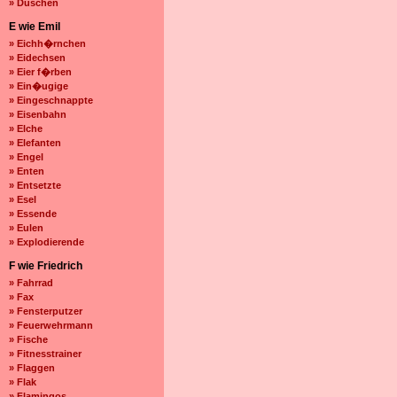
» Duschen
E wie Emil
» Eichh�rnchen
» Eidechsen
» Eier f�rben
» Ein�ugige
» Eingeschnappte
» Eisenbahn
» Elche
» Elefanten
» Engel
» Enten
» Entsetzte
» Esel
» Essende
» Eulen
» Explodierende
F wie Friedrich
» Fahrrad
» Fax
» Fensterputzer
» Feuerwehrmann
» Fische
» Fitnesstrainer
» Flaggen
» Flak
» Flamingos