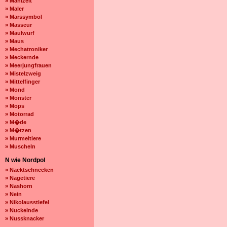
» Mahlzeit
» Maler
» Marssymbol
» Masseur
» Maulwurf
» Maus
» Mechatroniker
» Meckernde
» Meerjungfrauen
» Mistelzweig
» Mittelfinger
» Mond
» Monster
» Mops
» Motorrad
» M�de
» M�tzen
» Murmeltiere
» Muscheln
N wie Nordpol
» Nacktschnecken
» Nagetiere
» Nashorn
» Nein
» Nikolausstiefel
» Nuckelnde
» Nussknacker