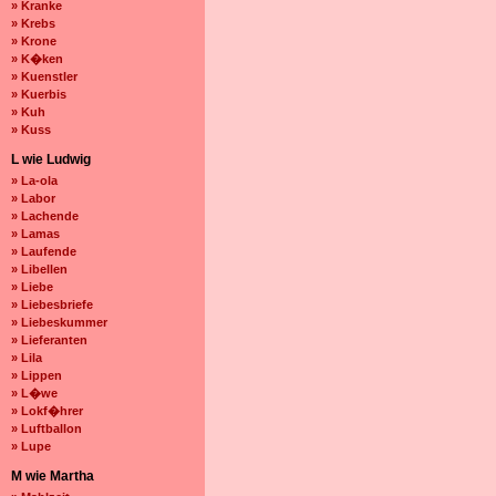
» Kranke
» Krebs
» Krone
» K�ken
» Kuenstler
» Kuerbis
» Kuh
» Kuss
L wie Ludwig
» La-ola
» Labor
» Lachende
» Lamas
» Laufende
» Libellen
» Liebe
» Liebesbriefe
» Liebeskummer
» Lieferanten
» Lila
» Lippen
» L�we
» Lokf�hrer
» Luftballon
» Lupe
M wie Martha