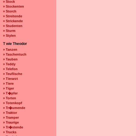
» Stock
» Stockenten
» Storch
» Streitende
» Strickende
» Studenten
» Sturm
» Stylen
T wie Theodor
» Tanzen
» Taschentuch
» Tauben
» Teddy
» Telefon
» Teuflische
» Tierarzt
» Tiere
» Tiger
» T�pfer
» Torten
» Totenkopf
» Tr�umende
» Traktor
» Tramper
» Traurige
» Tr�stende
» Trucks