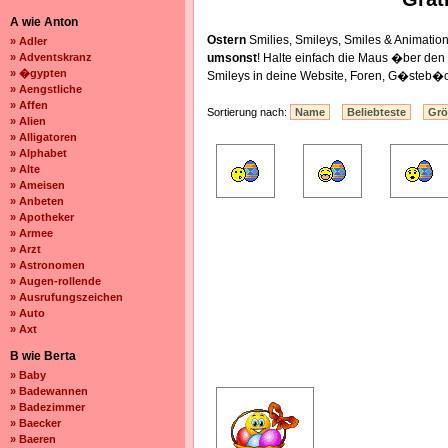
A wie Anton
Ostern
Smilies, Smileys, Smiles & Animat
» Adler
» Adventskranz
umsonst
! Halte einfach die Maus �ber de
» �gypten
Smileys in deine Website, Foren, G�steb�c
» Aengstliche
» Affen
Sortierung nach:
Name
Beliebteste
Gr
» Alien
» Alligatoren
» Alphabet
» Alte
» Ameisen
» Anbeten
» Apotheker
» Armee
» Arzt
» Astronomen
» Augen-rollende
» Ausrufungszeichen
» Auto
» Axt
B wie Berta
» Baby
» Badewannen
» Badezimmer
» Baecker
» Baeren