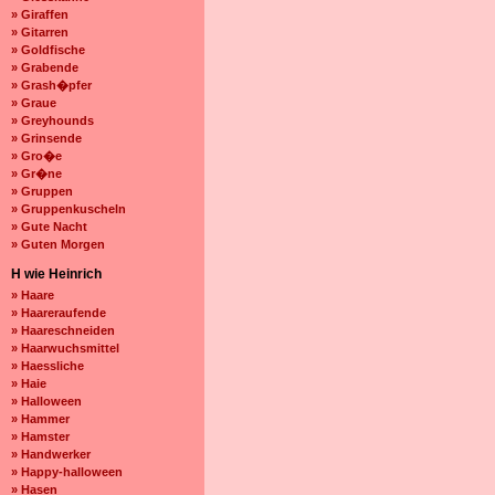
» Giraffen
» Gitarren
» Goldfische
» Grabende
» Grash�pfer
» Graue
» Greyhounds
» Grinsende
» Gro�e
» Gr�ne
» Gruppen
» Gruppenkuscheln
» Gute Nacht
» Guten Morgen
H wie Heinrich
» Haare
» Haareraufende
» Haareschneiden
» Haarwuchsmittel
» Haessliche
» Haie
» Halloween
» Hammer
» Hamster
» Handwerker
» Happy-halloween
» Hasen