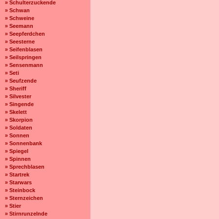
» Schulterzuckende
» Schwan
» Schweine
» Seemann
» Seepferdchen
» Seesterne
» Seifenblasen
» Seilspringen
» Sensenmann
» Seti
» Seufzende
» Sheriff
» Silvester
» Singende
» Skelett
» Skorpion
» Soldaten
» Sonnen
» Sonnenbank
» Spiegel
» Spinnen
» Sprechblasen
» Startrek
» Starwars
» Steinbock
» Sternzeichen
» Stier
» Stirnrunzelnde