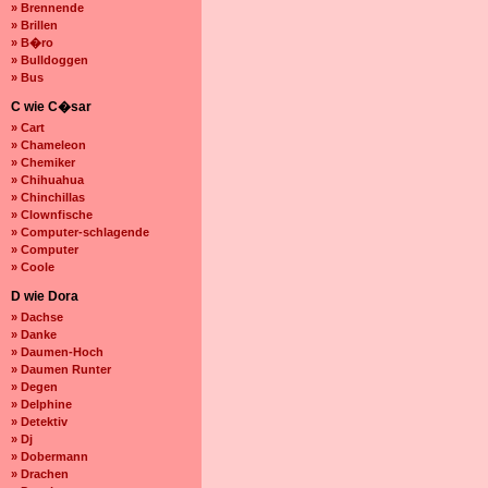
» Brennende
» Brillen
» B�ro
» Bulldoggen
» Bus
C wie C�sar
» Cart
» Chameleon
» Chemiker
» Chihuahua
» Chinchillas
» Clownfische
» Computer-schlagende
» Computer
» Coole
D wie Dora
» Dachse
» Danke
» Daumen-Hoch
» Daumen Runter
» Degen
» Delphine
» Detektiv
» Dj
» Dobermann
» Drachen