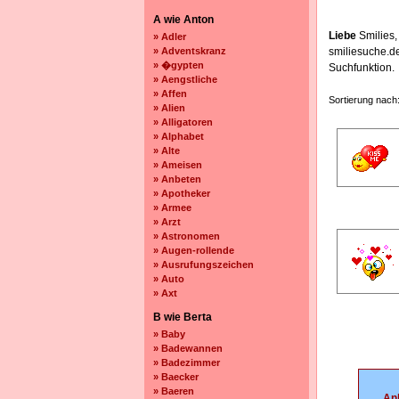
A wie Anton
Liebe
Smilies,
» Adler
» Adventskranz
smiliesuche.d
» �gypten
Suchfunktion.
» Aengstliche
» Affen
Sortierung nach
» Alien
» Alligatoren
» Alphabet
» Alte
» Ameisen
» Anbeten
» Apotheker
» Armee
» Arzt
» Astronomen
» Augen-rollende
» Ausrufungszeichen
» Auto
» Axt
B wie Berta
» Baby
» Badewannen
» Badezimmer
» Baecker
» Baeren
An