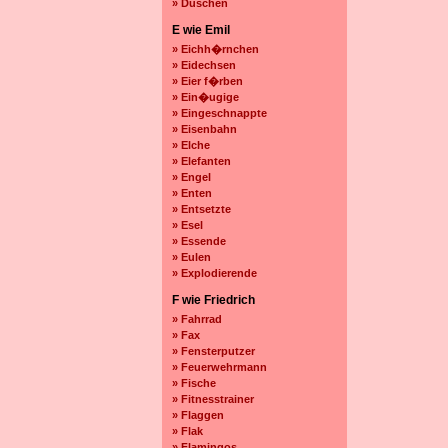
» Duschen
E wie Emil
» Eichh�rnchen
» Eidechsen
» Eier f�rben
» Ein�ugige
» Eingeschnappte
» Eisenbahn
» Elche
» Elefanten
» Engel
» Enten
» Entsetzte
» Esel
» Essende
» Eulen
» Explodierende
F wie Friedrich
» Fahrrad
» Fax
» Fensterputzer
» Feuerwehrmann
» Fische
» Fitnesstrainer
» Flaggen
» Flak
» Flamingos