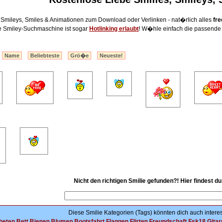
 Smileys, Smiles & Animationen zum Download oder Verlinken - nat�rlich alles
fre
e Smiley-Suchmaschine ist sogar
Hotlinking erlaubt
! W�hle einfach die passend
:
Name
Beliebteste
Grö�e
Neueste!
Nicht den richtigen Smilie gefunden?! Hier findest d
Diese Smilie Kategorien (Tags) könnten dich auch interes
beten
Bett
Bienen
Blumen
Bootsfahrt
Flaggen
Flirten
Freundschaft
Fsk18
Gitar