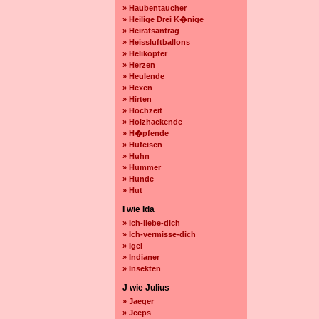
» Haubentaucher
» Heilige Drei K�nige
» Heiratsantrag
» Heissluftballons
» Helikopter
» Herzen
» Heulende
» Hexen
» Hirten
» Hochzeit
» Holzhackende
» H�pfende
» Hufeisen
» Huhn
» Hummer
» Hunde
» Hut
I wie Ida
» Ich-liebe-dich
» Ich-vermisse-dich
» Igel
» Indianer
» Insekten
J wie Julius
» Jaeger
» Jeeps