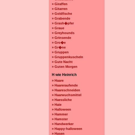
» Giraffen
» Gitarren
» Goldfische
» Grabende
» Grash�pfer
» Graue
» Greyhounds
» Grinsende
» Gro�e
» Gr�ne
» Gruppen
» Gruppenkuscheln
» Gute Nacht
» Guten Morgen
H wie Heinrich
» Haare
» Haareraufende
» Haareschneiden
» Haarwuchsmittel
» Haessliche
» Haie
» Halloween
» Hammer
» Hamster
» Handwerker
» Happy-halloween
» Hasen