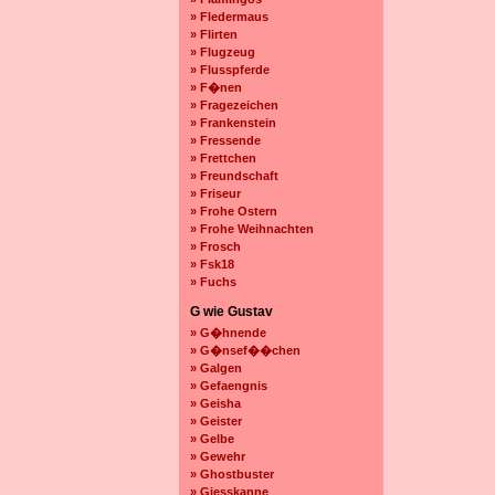
» Fledermaus
» Flirten
» Flugzeug
» Flusspferde
» F�nen
» Fragezeichen
» Frankenstein
» Fressende
» Frettchen
» Freundschaft
» Friseur
» Frohe Ostern
» Frohe Weihnachten
» Frosch
» Fsk18
» Fuchs
G wie Gustav
» G�hnende
» G�nsef��chen
» Galgen
» Gefaengnis
» Geisha
» Geister
» Gelbe
» Gewehr
» Ghostbuster
» Giesskanne