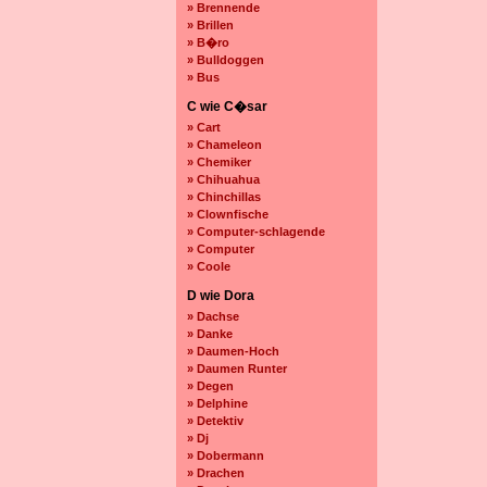
» Brennende
» Brillen
» B�ro
» Bulldoggen
» Bus
C wie C�sar
» Cart
» Chameleon
» Chemiker
» Chihuahua
» Chinchillas
» Clownfische
» Computer-schlagende
» Computer
» Coole
D wie Dora
» Dachse
» Danke
» Daumen-Hoch
» Daumen Runter
» Degen
» Delphine
» Detektiv
» Dj
» Dobermann
» Drachen