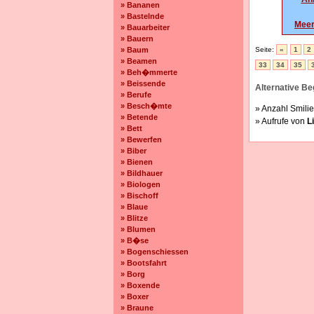
» Bananen
» Bastelnde
Meer
» Bauarbeiter
» Bauern
» Baum
Seite:
«
1
2
» Beamen
33
34
35
» Beh�mmerte
» Beissende
Alternative Beg
» Berufe
» Besch�mte
» Anzahl Smilie
» Betende
» Aufrufe von
L
» Bett
» Bewerfen
» Biber
» Bienen
» Bildhauer
» Biologen
» Bischoff
» Blaue
» Blitze
» Blumen
» B�se
» Bogenschiessen
» Bootsfahrt
» Borg
» Boxende
» Boxer
» Braune