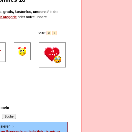
e, gratis, kostenlos, umsonst
! In der
e
Kategorie
oder nutze unsere
Seite:
«
»
u mehr:
sieren ;)
ren
Gruppenkuscheln
Heiratsantrag