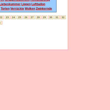
Liebeskummer
Lippen
Luftballon
Torten
Verrückte
Wolken
Zwinkernde
22
23
24
25
26
27
28
29
30
31
32
»