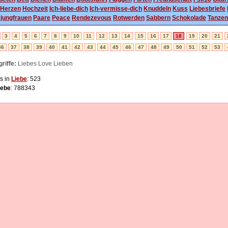
Herzen
Hochzeit
Ich-liebe-dich
Ich-vermisse-dich
Knuddeln
Kuss
Liebesbriefe
jungfrauen
Paare
Peace
Rendezevous
Rotwerden
Sabbern
Schokolade
Tanzen
3
4
5
6
7
8
9
10
11
12
13
14
15
16
17
18
19
20
21
36
37
38
39
40
41
42
43
44
45
46
47
48
49
50
51
52
53
riffe:
Liebes Love Lieben
s in
Liebe
: 523
iebe
: 788343