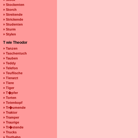
» Stockenten
» Storch
» Streitende
» Strickende
» Studenten
» Sturm
» Stylen
T wie Theodor
» Tanzen
» Taschentuch
» Tauben
» Teddy
» Telefon
» Teuflische
» Tierarzt
» Tiere
» Tiger
» T�pfer
» Torten
» Totenkopf
» Tr�umende
» Traktor
» Tramper
» Traurige
» Tr�stende
» Trucks
» Truthahn