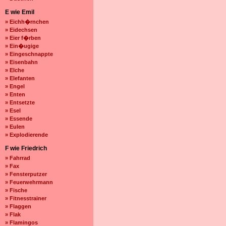
E wie Emil
» Eichh�rnchen
» Eidechsen
» Eier f�rben
» Ein�ugige
» Eingeschnappte
» Eisenbahn
» Elche
» Elefanten
» Engel
» Enten
» Entsetzte
» Esel
» Essende
» Eulen
» Explodierende
F wie Friedrich
» Fahrrad
» Fax
» Fensterputzer
» Feuerwehrmann
» Fische
» Fitnesstrainer
» Flaggen
» Flak
» Flamingos