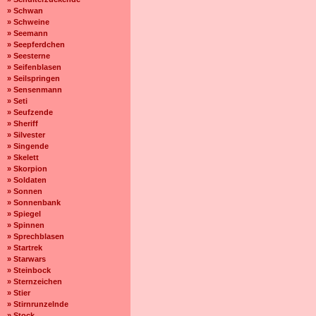
» Schwan
» Schweine
» Seemann
» Seepferdchen
» Seesterne
» Seifenblasen
» Seilspringen
» Sensenmann
» Seti
» Seufzende
» Sheriff
» Silvester
» Singende
» Skelett
» Skorpion
» Soldaten
» Sonnen
» Sonnenbank
» Spiegel
» Spinnen
» Sprechblasen
» Startrek
» Starwars
» Steinbock
» Sternzeichen
» Stier
» Stirnrunzelnde
» Stock