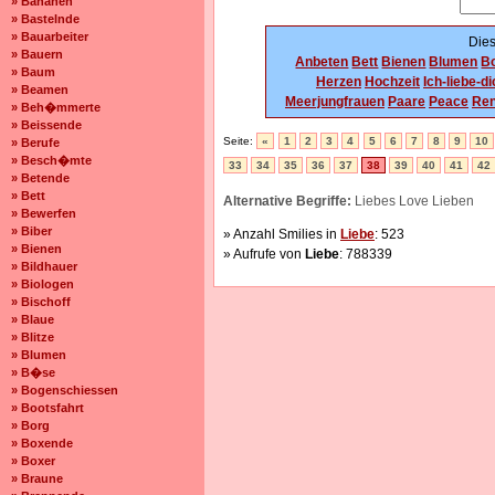
» Bananen
» Bastelnde
» Bauarbeiter
Dies
» Bauern
Anbeten
Bett
Bienen
Blumen
Bo
» Baum
Herzen
Hochzeit
Ich-liebe-d
» Beamen
Meerjungfrauen
Paare
Peace
Re
» Beh�mmerte
» Beissende
Seite:
«
1
2
3
4
5
6
7
8
9
10
» Berufe
» Besch�mte
33
34
35
36
37
38
39
40
41
42
» Betende
» Bett
Alternative Begriffe:
Liebes Love Lieben
» Bewerfen
» Biber
» Anzahl Smilies in
Liebe
: 523
» Bienen
» Aufrufe von
Liebe
: 788339
» Bildhauer
» Biologen
» Bischoff
» Blaue
» Blitze
» Blumen
» B�se
» Bogenschiessen
» Bootsfahrt
» Borg
» Boxende
» Boxer
» Braune