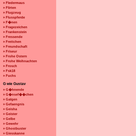
» Fledermaus
» Flirten
» Flugzeug
» Flusspferde
» F�nen
» Fragezeichen
» Frankenstein
» Fressende
» Frettchen
» Freundschaft
» Friseur
» Frohe Ostern
» Frohe Weihnachten
» Frosch
» Fsk18
» Fuchs
G wie Gustav
» G�hnende
» G�nsef��chen
» Galgen
» Gefaengnis
» Geisha
» Geister
» Gelbe
» Gewehr
» Ghostbuster
» Giesskanne