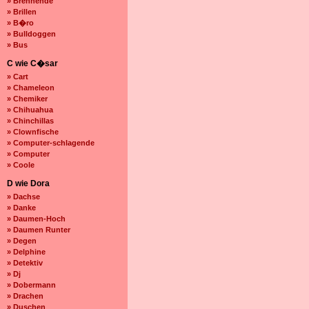
» Brennende
» Brillen
» B�ro
» Bulldoggen
» Bus
C wie C�sar
» Cart
» Chameleon
» Chemiker
» Chihuahua
» Chinchillas
» Clownfische
» Computer-schlagende
» Computer
» Coole
D wie Dora
» Dachse
» Danke
» Daumen-Hoch
» Daumen Runter
» Degen
» Delphine
» Detektiv
» Dj
» Dobermann
» Drachen
» Duschen