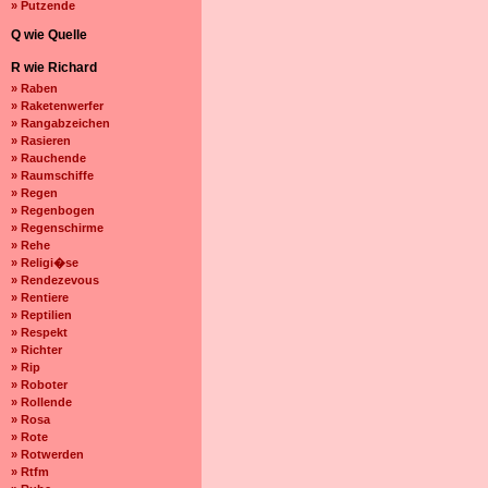
» Putzende
Q wie Quelle
R wie Richard
» Raben
» Raketenwerfer
» Rangabzeichen
» Rasieren
» Rauchende
» Raumschiffe
» Regen
» Regenbogen
» Regenschirme
» Rehe
» Religi�se
» Rendezevous
» Rentiere
» Reptilien
» Respekt
» Richter
» Rip
» Roboter
» Rollende
» Rosa
» Rote
» Rotwerden
» Rtfm