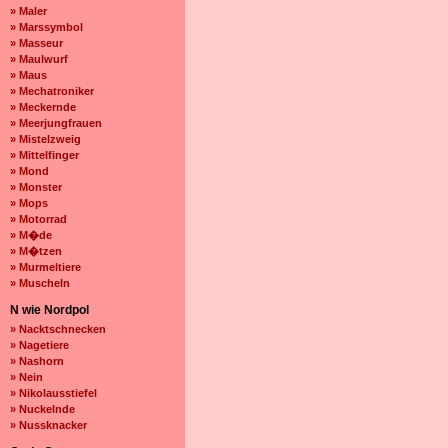
» Maler
» Marssymbol
» Masseur
» Maulwurf
» Maus
» Mechatroniker
» Meckernde
» Meerjungfrauen
» Mistelzweig
» Mittelfinger
» Mond
» Monster
» Mops
» Motorrad
» M�de
» M�tzen
» Murmeltiere
» Muscheln
N wie Nordpol
» Nacktschnecken
» Nagetiere
» Nashorn
» Nein
» Nikolausstiefel
» Nuckelnde
» Nussknacker