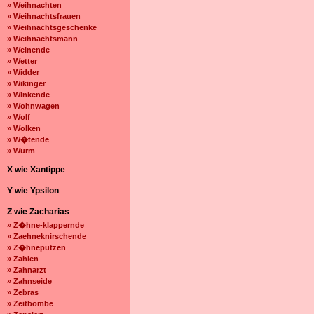
» Weihnachten
» Weihnachtsfrauen
» Weihnachtsgeschenke
» Weihnachtsmann
» Weinende
» Wetter
» Widder
» Wikinger
» Winkende
» Wohnwagen
» Wolf
» Wolken
» W�tende
» Wurm
X wie Xantippe
Y wie Ypsilon
Z wie Zacharias
» Z�hne-klappernde
» Zaehneknirschende
» Z�hneputzen
» Zahlen
» Zahnarzt
» Zahnseide
» Zebras
» Zeitbombe