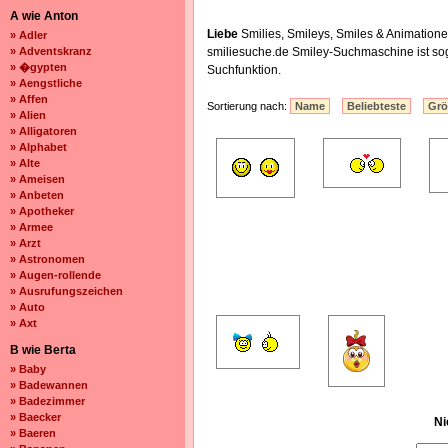
A wie Anton
Liebe
Smilies, Smileys, Smiles & Animation
» Adler
» Adventskranz
smiliesuche.de Smiley-Suchmaschine ist s
» �gypten
Suchfunktion.
» Aengstliche
» Affen
Sortierung nach:
Name
Beliebteste
Gr
» Alien
» Alligatoren
» Alphabet
» Alte
» Ameisen
» Anbeten
» Apotheker
» Armee
» Arzt
» Astronomen
» Augen-rollende
» Ausrufungszeichen
» Auto
» Axt
B wie Berta
» Baby
» Badewannen
» Badezimmer
» Baecker
Ni
» Baeren