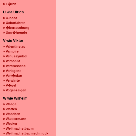
» T�ren
U wie Ulrich
» U-boot
» Ueberfahren
» �berraschung
» Umr�hrende
V wie Viktor
» Valentinstag
» Vampire
» Venussymbol
» Verbannt
» Verdrossene
» Verlegene
» Verr�ckte
» Verwirrte
» V�gel
» Vogel-zeigen
W wie Wilhelm
» Waage
» Waffen
» Waschen
» Wassermann
» Wecker
» Weihnachstbaum
» Weihnachstbaumschmuck