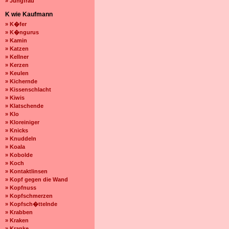
» Jungfrau
K wie Kaufmann
» K�fer
» K�ngurus
» Kamin
» Katzen
» Kellner
» Kerzen
» Keulen
» Kichernde
» Kissenschlacht
» Kiwis
» Klatschende
» Klo
» Kloreiniger
» Knicks
» Knuddeln
» Koala
» Kobolde
» Koch
» Kontaktlinsen
» Kopf gegen die Wand
» Kopfnuss
» Kopfschmerzen
» Kopfsch�ttelnde
» Krabben
» Kraken
» Kranke