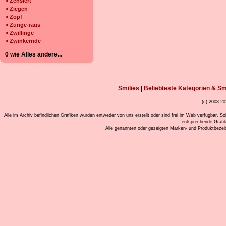
» Zensiert
» Ziegen
» Zopf
» Zunge-raus
» Zwillinge
» Zwinkernde
0 wie Alles andere...
Smilies
|
Beliebteste Kategorien & Sm
(c) 2008-20
Alle im Archiv befindlichen Grafiken wurden entweder von uns erstellt oder sind frei im Web verfügbar. So
entsprechende Grafi
Alle genannten oder gezeigten Marken- und Produktbeze