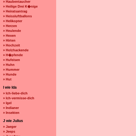
» Haubentaucher
» Heilige Drei K�nige
» Heiratsantrag
» Heissluftballons
» Helikopter
» Herzen
» Heulende
» Hexen
» Hirten
» Hochzeit
» Holzhackende
» H�pfende
» Hufeisen
» Huhn
» Hummer
» Hunde
» Hut
I wie Ida
» Ich-liebe-dich
» Ich-vermisse-dich
» Igel
» Indianer
» Insekten
J wie Julius
» Jaeger
» Jeeps