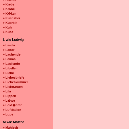
» Krebs
» Krone
» K�ken
» Kuenstler
» Kuerbis
» Kuh
» Kuss
L wie Ludwig
» La-ola
» Labor
» Lachende
» Lamas
» Laufende
» Libellen
» Liebe
» Liebesbriefe
» Liebeskummer
» Lieferanten
» Lila
» Lippen
» L�we
» Lokf�hrer
» Luftballon
» Lupe
M wie Martha
» Mahlzeit