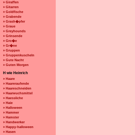
» Giraffen
» Gitarren
» Goldfische
» Grabende
» Grash�pfer
» Graue
» Greyhounds
» Grinsende
» Gro�e
» Gr�ne
» Gruppen
» Gruppenkuscheln
» Gute Nacht
» Guten Morgen
H wie Heinrich
» Haare
» Haareraufende
» Haareschneiden
» Haarwuchsmittel
» Haessliche
» Haie
» Halloween
» Hammer
» Hamster
» Handwerker
» Happy-halloween
» Hasen