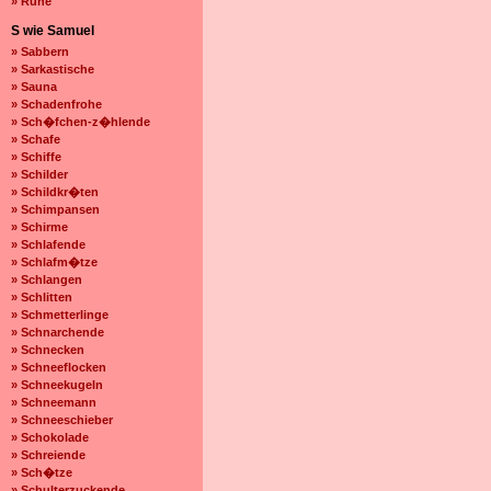
» Ruhe
S wie Samuel
» Sabbern
» Sarkastische
» Sauna
» Schadenfrohe
» Sch�fchen-z�hlende
» Schafe
» Schiffe
» Schilder
» Schildkr�ten
» Schimpansen
» Schirme
» Schlafende
» Schlafm�tze
» Schlangen
» Schlitten
» Schmetterlinge
» Schnarchende
» Schnecken
» Schneeflocken
» Schneekugeln
» Schneemann
» Schneeschieber
» Schokolade
» Schreiende
» Sch�tze
» Schulterzuckende