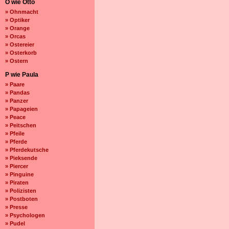
O wie Otto
» Ohnmacht
» Optiker
» Orange
» Orcas
» Ostereier
» Osterkorb
» Ostern
P wie Paula
» Paare
» Pandas
» Panzer
» Papageien
» Peace
» Peitschen
» Pfeile
» Pferde
» Pferdekutsche
» Pieksende
» Piercer
» Pinguine
» Piraten
» Polizisten
» Postboten
» Presse
» Psychologen
» Pudel