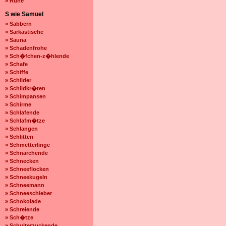
» Ruhe
S wie Samuel
» Sabbern
» Sarkastische
» Sauna
» Schadenfrohe
» Sch�fchen-z�hlende
» Schafe
» Schiffe
» Schilder
» Schildkr�ten
» Schimpansen
» Schirme
» Schlafende
» Schlafm�tze
» Schlangen
» Schlitten
» Schmetterlinge
» Schnarchende
» Schnecken
» Schneeflocken
» Schneekugeln
» Schneemann
» Schneeschieber
» Schokolade
» Schreiende
» Sch�tze
» Schulterzuckende