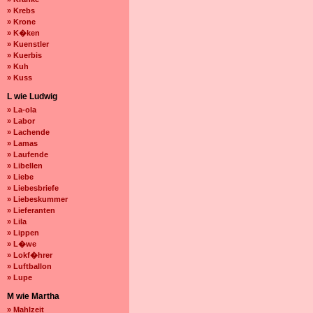
» Krebs
» Krone
» K�ken
» Kuenstler
» Kuerbis
» Kuh
» Kuss
L wie Ludwig
» La-ola
» Labor
» Lachende
» Lamas
» Laufende
» Libellen
» Liebe
» Liebesbriefe
» Liebeskummer
» Lieferanten
» Lila
» Lippen
» L�we
» Lokf�hrer
» Luftballon
» Lupe
M wie Martha
» Mahlzeit