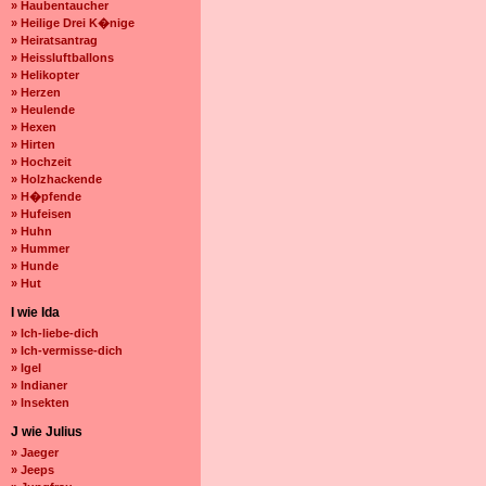
» Haubentaucher
» Heilige Drei K�nige
» Heiratsantrag
» Heissluftballons
» Helikopter
» Herzen
» Heulende
» Hexen
» Hirten
» Hochzeit
» Holzhackende
» H�pfende
» Hufeisen
» Huhn
» Hummer
» Hunde
» Hut
I wie Ida
» Ich-liebe-dich
» Ich-vermisse-dich
» Igel
» Indianer
» Insekten
J wie Julius
» Jaeger
» Jeeps