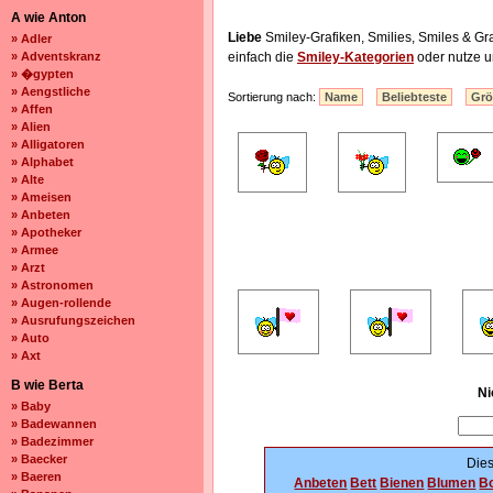
A wie Anton
Liebe
Smiley-Grafiken, Smilies, Smiles & 
» Adler
» Adventskranz
einfach die
Smiley-Kategorien
oder nutze u
» �gypten
» Aengstliche
Sortierung nach:
Name
Beliebteste
Gr
» Affen
» Alien
» Alligatoren
» Alphabet
» Alte
» Ameisen
» Anbeten
» Apotheker
» Armee
» Arzt
» Astronomen
» Augen-rollende
» Ausrufungszeichen
» Auto
» Axt
B wie Berta
Ni
» Baby
» Badewannen
» Badezimmer
» Baecker
Dies
» Baeren
Anbeten
Bett
Bienen
Blumen
Bo