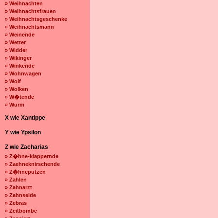
» Weihnachten
» Weihnachtsfrauen
» Weihnachtsgeschenke
» Weihnachtsmann
» Weinende
» Wetter
» Widder
» Wikinger
» Winkende
» Wohnwagen
» Wolf
» Wolken
» W�tende
» Wurm
X wie Xantippe
Y wie Ypsilon
Z wie Zacharias
» Z�hne-klappernde
» Zaehneknirschende
» Z�hneputzen
» Zahlen
» Zahnarzt
» Zahnseide
» Zebras
» Zeitbombe