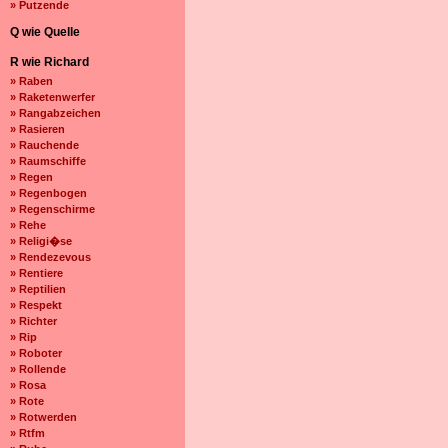
» Putzende
Q wie Quelle
R wie Richard
» Raben
» Raketenwerfer
» Rangabzeichen
» Rasieren
» Rauchende
» Raumschiffe
» Regen
» Regenbogen
» Regenschirme
» Rehe
» Religi�se
» Rendezevous
» Rentiere
» Reptilien
» Respekt
» Richter
» Rip
» Roboter
» Rollende
» Rosa
» Rote
» Rotwerden
» Rtfm