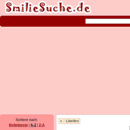
Sortiere nach:
«
Libellen
Beliebteste
|
A-Z
|
Z-A