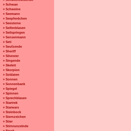
» Schwan
» Schweine
» Seemann
» Seepferdchen
» Seesterne
» Seifenblasen
» Seilspringen
» Sensenmann
» Seti
» Seufzende
» Sheriff
» Silvester
» Singende
» Skelett
» Skorpion
» Soldaten
» Sonnen
» Sonnenbank
» Spiegel
» Spinnen
» Sprechblasen
» Startrek
» Starwars
» Steinbock
» Sternzeichen
» Stier
» Stirnrunzelnde
» Stock