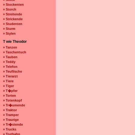
» Stockenten
» Storch
» Streitende
» Strickende
» Studenten
» Sturm
» Stylen
T wie Theodor
» Tanzen
» Taschentuch
» Tauben
» Teddy
» Telefon
» Teuflische
» Tierarzt
» Tiere
» Tiger
» T�pfer
» Torten
» Totenkopf
» Tr�umende
» Traktor
» Tramper
» Traurige
» Tr�stende
» Trucks
» Truthahn