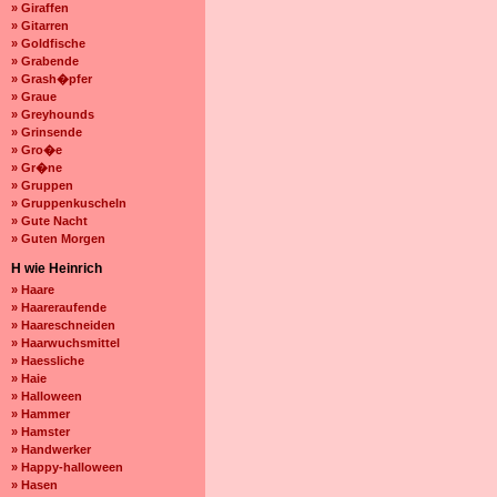
» Giraffen
» Gitarren
» Goldfische
» Grabende
» Grash�pfer
» Graue
» Greyhounds
» Grinsende
» Gro�e
» Gr�ne
» Gruppen
» Gruppenkuscheln
» Gute Nacht
» Guten Morgen
H wie Heinrich
» Haare
» Haareraufende
» Haareschneiden
» Haarwuchsmittel
» Haessliche
» Haie
» Halloween
» Hammer
» Hamster
» Handwerker
» Happy-halloween
» Hasen