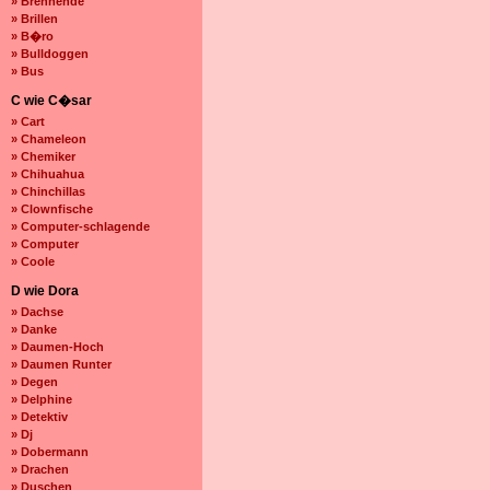
» Brennende
» Brillen
» B�ro
» Bulldoggen
» Bus
C wie C�sar
» Cart
» Chameleon
» Chemiker
» Chihuahua
» Chinchillas
» Clownfische
» Computer-schlagende
» Computer
» Coole
D wie Dora
» Dachse
» Danke
» Daumen-Hoch
» Daumen Runter
» Degen
» Delphine
» Detektiv
» Dj
» Dobermann
» Drachen
» Duschen