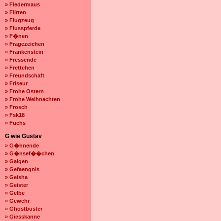
» Fledermaus
» Flirten
» Flugzeug
» Flusspferde
» F�nen
» Fragezeichen
» Frankenstein
» Fressende
» Frettchen
» Freundschaft
» Friseur
» Frohe Ostern
» Frohe Weihnachten
» Frosch
» Fsk18
» Fuchs
G wie Gustav
» G�hnende
» G�nsef��chen
» Galgen
» Gefaengnis
» Geisha
» Geister
» Gelbe
» Gewehr
» Ghostbuster
» Giesskanne