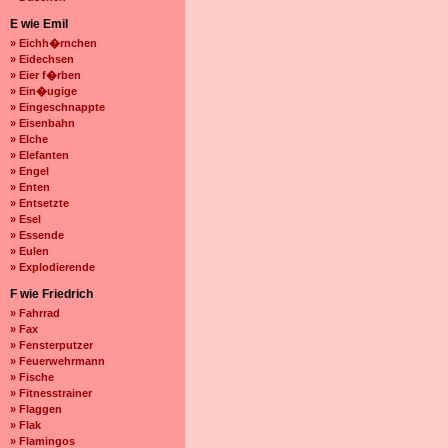
E wie Emil
» Eichh�rnchen
» Eidechsen
» Eier f�rben
» Ein�ugige
» Eingeschnappte
» Eisenbahn
» Elche
» Elefanten
» Engel
» Enten
» Entsetzte
» Esel
» Essende
» Eulen
» Explodierende
F wie Friedrich
» Fahrrad
» Fax
» Fensterputzer
» Feuerwehrmann
» Fische
» Fitnesstrainer
» Flaggen
» Flak
» Flamingos