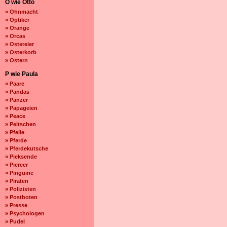
O wie Otto
» Ohnmacht
» Optiker
» Orange
» Orcas
» Ostereier
» Osterkorb
» Ostern
P wie Paula
» Paare
» Pandas
» Panzer
» Papageien
» Peace
» Peitschen
» Pfeile
» Pferde
» Pferdekutsche
» Pieksende
» Piercer
» Pinguine
» Piraten
» Polizisten
» Postboten
» Presse
» Psychologen
» Pudel