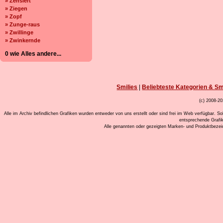
» Zensiert
» Ziegen
» Zopf
» Zunge-raus
» Zwillinge
» Zwinkernde
0 wie Alles andere...
Smilies
|
Beliebteste Kategorien & Sm
(c) 2008-20
Alle im Archiv befindlichen Grafiken wurden entweder von uns erstellt oder sind frei im Web verfügbar. So
entsprechende Grafi
Alle genannten oder gezeigten Marken- und Produktbeze