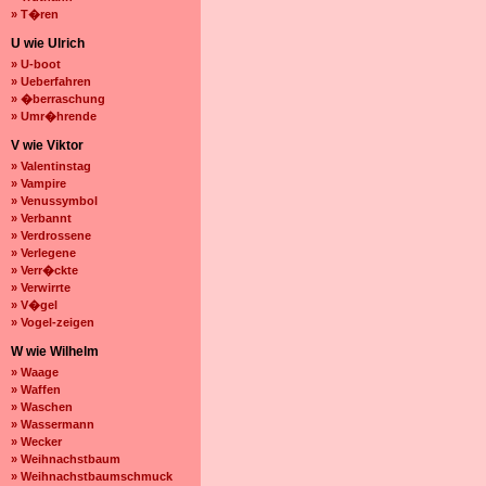
» T�ren
U wie Ulrich
» U-boot
» Ueberfahren
» �berraschung
» Umr�hrende
V wie Viktor
» Valentinstag
» Vampire
» Venussymbol
» Verbannt
» Verdrossene
» Verlegene
» Verr�ckte
» Verwirrte
» V�gel
» Vogel-zeigen
W wie Wilhelm
» Waage
» Waffen
» Waschen
» Wassermann
» Wecker
» Weihnachstbaum
» Weihnachstbaumschmuck