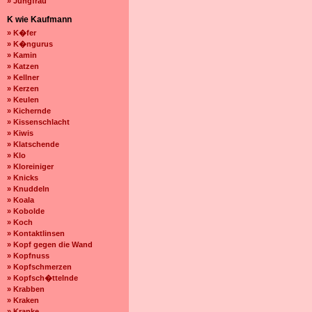
» Jungfrau
K wie Kaufmann
» K�fer
» K�ngurus
» Kamin
» Katzen
» Kellner
» Kerzen
» Keulen
» Kichernde
» Kissenschlacht
» Kiwis
» Klatschende
» Klo
» Kloreiniger
» Knicks
» Knuddeln
» Koala
» Kobolde
» Koch
» Kontaktlinsen
» Kopf gegen die Wand
» Kopfnuss
» Kopfschmerzen
» Kopfsch�ttelnde
» Krabben
» Kraken
» Kranke