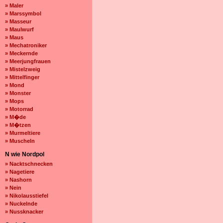
» Maler
» Marssymbol
» Masseur
» Maulwurf
» Maus
» Mechatroniker
» Meckernde
» Meerjungfrauen
» Mistelzweig
» Mittelfinger
» Mond
» Monster
» Mops
» Motorrad
» M�de
» M�tzen
» Murmeltiere
» Muscheln
N wie Nordpol
» Nacktschnecken
» Nagetiere
» Nashorn
» Nein
» Nikolausstiefel
» Nuckelnde
» Nussknacker