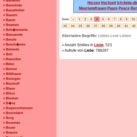
» Bananen
Herzen
Hochzeit
Ich-liebe-d
» Bastelnde
Meerjungfrauen
Paare
Peace
Re
» Bauarbeiter
» Bauern
Seite:
«
1
2
3
4
5
6
7
8
9
10
» Baum
» Beamen
33
34
35
36
37
38
39
40
41
42
» Beh�mmerte
» Beissende
Alternative Begriffe:
Liebes Love Lieben
» Berufe
» Besch�mte
» Anzahl Smilies in
Liebe
: 523
» Betende
» Aufrufe von
Liebe
: 788287
» Bett
» Bewerfen
» Biber
» Bienen
» Bildhauer
» Biologen
» Bischoff
» Blaue
» Blitze
» Blumen
» B�se
» Bogenschiessen
» Bootsfahrt
» Borg
» Boxende
» Boxer
» Braune