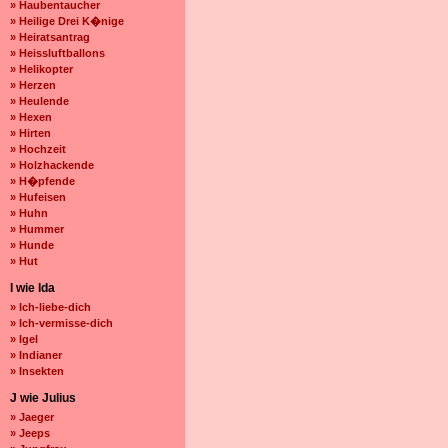
» Haubentaucher
» Heilige Drei K�nige
» Heiratsantrag
» Heissluftballons
» Helikopter
» Herzen
» Heulende
» Hexen
» Hirten
» Hochzeit
» Holzhackende
» H�pfende
» Hufeisen
» Huhn
» Hummer
» Hunde
» Hut
I wie Ida
» Ich-liebe-dich
» Ich-vermisse-dich
» Igel
» Indianer
» Insekten
J wie Julius
» Jaeger
» Jeeps