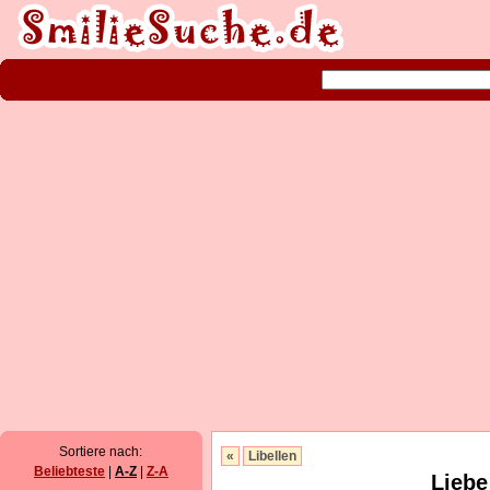
Sortiere nach:
«
Libellen
Beliebteste
|
A-Z
|
Z-A
Liebe