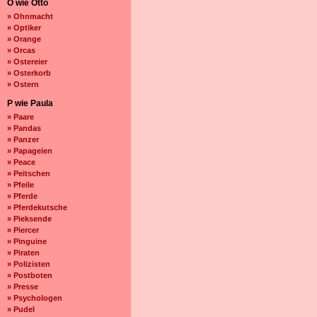
O wie Otto
» Ohnmacht
» Optiker
» Orange
» Orcas
» Ostereier
» Osterkorb
» Ostern
P wie Paula
» Paare
» Pandas
» Panzer
» Papageien
» Peace
» Peitschen
» Pfeile
» Pferde
» Pferdekutsche
» Pieksende
» Piercer
» Pinguine
» Piraten
» Polizisten
» Postboten
» Presse
» Psychologen
» Pudel