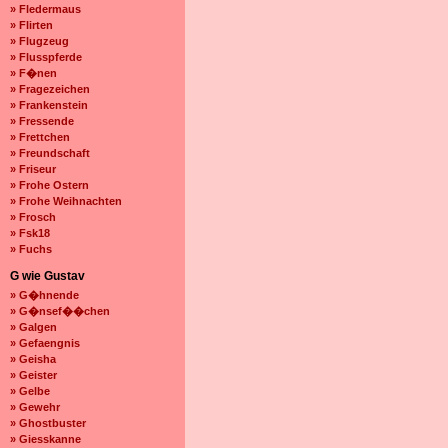
» Fledermaus
» Flirten
» Flugzeug
» Flusspferde
» F�nen
» Fragezeichen
» Frankenstein
» Fressende
» Frettchen
» Freundschaft
» Friseur
» Frohe Ostern
» Frohe Weihnachten
» Frosch
» Fsk18
» Fuchs
G wie Gustav
» G�hnende
» G�nsef��chen
» Galgen
» Gefaengnis
» Geisha
» Geister
» Gelbe
» Gewehr
» Ghostbuster
» Giesskanne