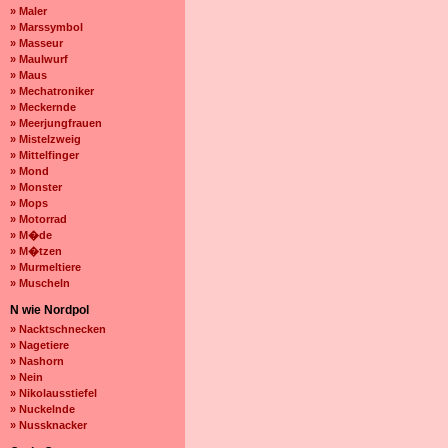
» Maler
» Marssymbol
» Masseur
» Maulwurf
» Maus
» Mechatroniker
» Meckernde
» Meerjungfrauen
» Mistelzweig
» Mittelfinger
» Mond
» Monster
» Mops
» Motorrad
» M�de
» M�tzen
» Murmeltiere
» Muscheln
N wie Nordpol
» Nacktschnecken
» Nagetiere
» Nashorn
» Nein
» Nikolausstiefel
» Nuckelnde
» Nussknacker