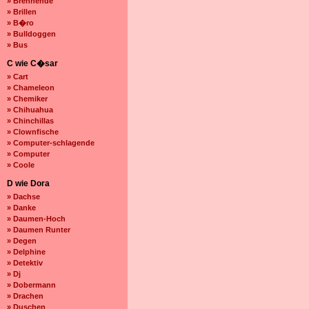
» Brennende
» Brillen
» B�ro
» Bulldoggen
» Bus
C wie C�sar
» Cart
» Chameleon
» Chemiker
» Chihuahua
» Chinchillas
» Clownfische
» Computer-schlagende
» Computer
» Coole
D wie Dora
» Dachse
» Danke
» Daumen-Hoch
» Daumen Runter
» Degen
» Delphine
» Detektiv
» Dj
» Dobermann
» Drachen
» Duschen