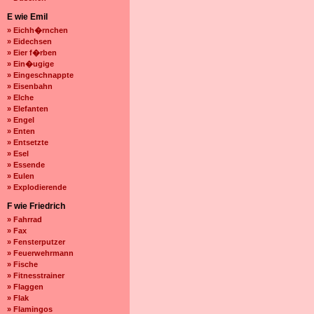
E wie Emil
» Eichh�rnchen
» Eidechsen
» Eier f�rben
» Ein�ugige
» Eingeschnappte
» Eisenbahn
» Elche
» Elefanten
» Engel
» Enten
» Entsetzte
» Esel
» Essende
» Eulen
» Explodierende
F wie Friedrich
» Fahrrad
» Fax
» Fensterputzer
» Feuerwehrmann
» Fische
» Fitnesstrainer
» Flaggen
» Flak
» Flamingos