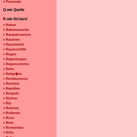
» Putzende
Q wie Quelle
R wie Richard
» Raben
» Raketenwerfer
» Rangabzeichen
» Rasieren
» Rauchende
» Raumschiffe
» Regen
» Regenbogen
» Regenschirme
» Rehe
» Religi�se
» Rendezevous
» Rentiere
» Reptilien
» Respekt
» Richter
» Rip
» Roboter
» Rollende
» Rosa
» Rote
» Rotwerden
» Rtfm