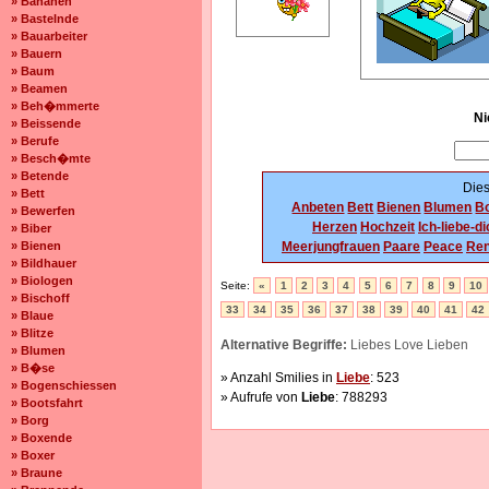
» Bananen
» Bastelnde
» Bauarbeiter
» Bauern
» Baum
» Beamen
» Beh�mmerte
Ni
» Beissende
» Berufe
» Besch�mte
» Betende
Dies
» Bett
Anbeten
Bett
Bienen
Blumen
Bo
» Bewerfen
Herzen
Hochzeit
Ich-liebe-d
» Biber
» Bienen
Meerjungfrauen
Paare
Peace
Re
» Bildhauer
» Biologen
Seite:
«
1
2
3
4
5
6
7
8
9
10
» Bischoff
33
34
35
36
37
38
39
40
41
42
» Blaue
» Blitze
Alternative Begriffe:
Liebes Love Lieben
» Blumen
» B�se
» Anzahl Smilies in
Liebe
: 523
» Bogenschiessen
» Aufrufe von
Liebe
: 788293
» Bootsfahrt
» Borg
» Boxende
» Boxer
» Braune