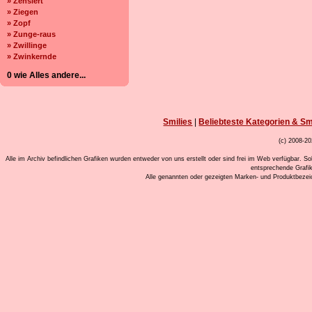
» Zensiert
» Ziegen
» Zopf
» Zunge-raus
» Zwillinge
» Zwinkernde
0 wie Alles andere...
Smilies
|
Beliebteste Kategorien & Sm
(c) 2008-20
Alle im Archiv befindlichen Grafiken wurden entweder von uns erstellt oder sind frei im Web verfügbar. So
entsprechende Grafi
Alle genannten oder gezeigten Marken- und Produktbeze