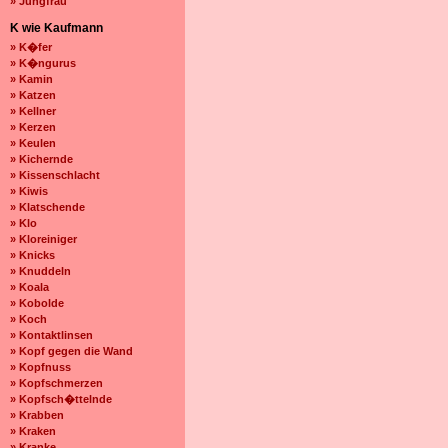
» Jungfrau
K wie Kaufmann
» K�fer
» K�ngurus
» Kamin
» Katzen
» Kellner
» Kerzen
» Keulen
» Kichernde
» Kissenschlacht
» Kiwis
» Klatschende
» Klo
» Kloreiniger
» Knicks
» Knuddeln
» Koala
» Kobolde
» Koch
» Kontaktlinsen
» Kopf gegen die Wand
» Kopfnuss
» Kopfschmerzen
» Kopfsch�ttelnde
» Krabben
» Kraken
» Kranke