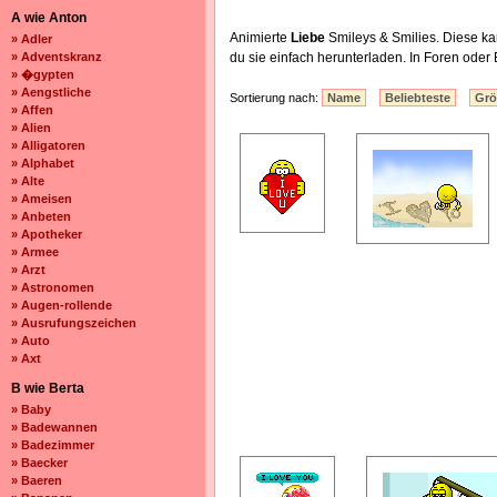
A wie Anton
Animierte
Liebe
Smileys & Smilies. Diese k
» Adler
» Adventskranz
du sie einfach herunterladen. In Foren oder 
» �gypten
» Aengstliche
Sortierung nach:
Name
Beliebteste
Gr
» Affen
» Alien
» Alligatoren
» Alphabet
» Alte
» Ameisen
» Anbeten
» Apotheker
» Armee
» Arzt
» Astronomen
» Augen-rollende
» Ausrufungszeichen
» Auto
» Axt
B wie Berta
» Baby
» Badewannen
» Badezimmer
» Baecker
» Baeren