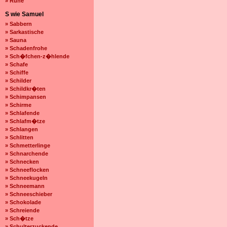
» Ruhe
S wie Samuel
» Sabbern
» Sarkastische
» Sauna
» Schadenfrohe
» Sch�fchen-z�hlende
» Schafe
» Schiffe
» Schilder
» Schildkr�ten
» Schimpansen
» Schirme
» Schlafende
» Schlafm�tze
» Schlangen
» Schlitten
» Schmetterlinge
» Schnarchende
» Schnecken
» Schneeflocken
» Schneekugeln
» Schneemann
» Schneeschieber
» Schokolade
» Schreiende
» Sch�tze
» Schulterzuckende