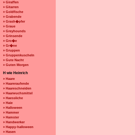
» Giraffen
» Gitarren
» Goldfische
» Grabende
» Grash�pfer
» Graue
» Greyhounds
» Grinsende
» Gro�e
» Gr�ne
» Gruppen
» Gruppenkuscheln
» Gute Nacht
» Guten Morgen
H wie Heinrich
» Haare
» Haareraufende
» Haareschneiden
» Haarwuchsmittel
» Haessliche
» Haie
» Halloween
» Hammer
» Hamster
» Handwerker
» Happy-halloween
» Hasen