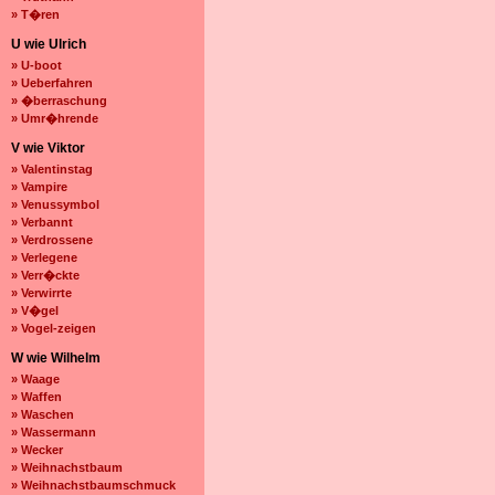
» T�ren
U wie Ulrich
» U-boot
» Ueberfahren
» �berraschung
» Umr�hrende
V wie Viktor
» Valentinstag
» Vampire
» Venussymbol
» Verbannt
» Verdrossene
» Verlegene
» Verr�ckte
» Verwirrte
» V�gel
» Vogel-zeigen
W wie Wilhelm
» Waage
» Waffen
» Waschen
» Wassermann
» Wecker
» Weihnachstbaum
» Weihnachstbaumschmuck