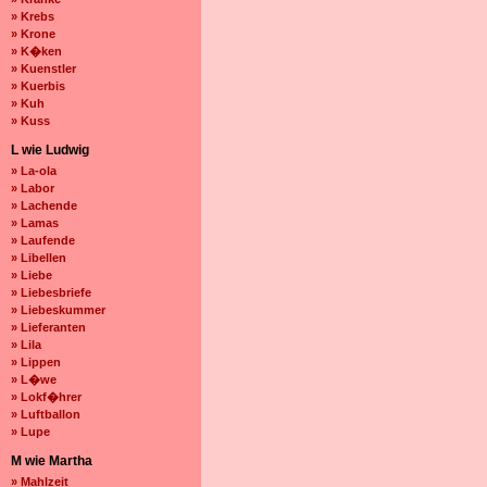
» Krebs
» Krone
» K�ken
» Kuenstler
» Kuerbis
» Kuh
» Kuss
L wie Ludwig
» La-ola
» Labor
» Lachende
» Lamas
» Laufende
» Libellen
» Liebe
» Liebesbriefe
» Liebeskummer
» Lieferanten
» Lila
» Lippen
» L�we
» Lokf�hrer
» Luftballon
» Lupe
M wie Martha
» Mahlzeit