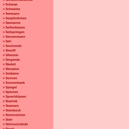
» Schwan
» Schweine
» Seemann
» Seepferdchen
» Seesterne
» Seifenblasen
» Seilspringen
» Sensenmann
» Seti
» Seufzende
» Sheriff
» Silvester
» Singende
» Skelett
» Skorpion
» Soldaten
» Sonnen
» Sonnenbank
» Spiegel
» Spinnen
» Sprechblasen
» Startrek
» Starwars
» Steinbock
» Sternzeichen
» Stier
» Stirnrunzelnde
» Stock