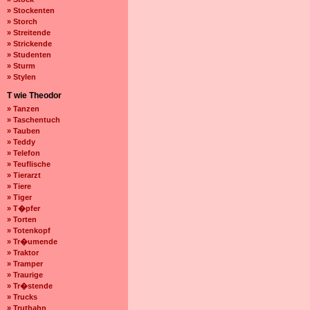
» Stockenten
» Storch
» Streitende
» Strickende
» Studenten
» Sturm
» Stylen
T wie Theodor
» Tanzen
» Taschentuch
» Tauben
» Teddy
» Telefon
» Teuflische
» Tierarzt
» Tiere
» Tiger
» T�pfer
» Torten
» Totenkopf
» Tr�umende
» Traktor
» Tramper
» Traurige
» Tr�stende
» Trucks
» Truthahn