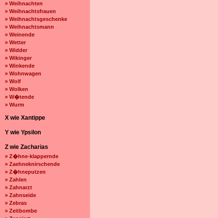
» Weihnachten
» Weihnachtsfrauen
» Weihnachtsgeschenke
» Weihnachtsmann
» Weinende
» Wetter
» Widder
» Wikinger
» Winkende
» Wohnwagen
» Wolf
» Wolken
» W�tende
» Wurm
X wie Xantippe
Y wie Ypsilon
Z wie Zacharias
» Z�hne-klappernde
» Zaehneknirschende
» Z�hneputzen
» Zahlen
» Zahnarzt
» Zahnseide
» Zebras
» Zeitbombe