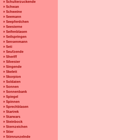
» Schulterzuckende
» Schwan
» Schweine
» Seemann
» Seepferdchen
» Seesterne
» Seifenblasen
» Seilspringen
» Sensenmann
» Seti
» Seufzende
» Sheriff
» Silvester
» Singende
» Skelett
» Skorpion
» Soldaten
» Sonnen
» Sonnenbank
» Spiegel
» Spinnen
» Sprechblasen
» Startrek
» Starwars
» Steinbock
» Sternzeichen
» Stier
» Stirnrunzelnde