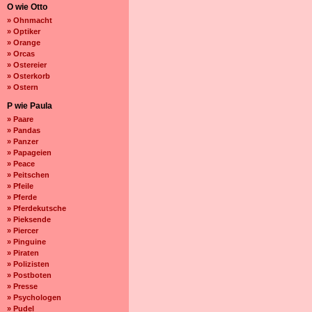
O wie Otto
» Ohnmacht
» Optiker
» Orange
» Orcas
» Ostereier
» Osterkorb
» Ostern
P wie Paula
» Paare
» Pandas
» Panzer
» Papageien
» Peace
» Peitschen
» Pfeile
» Pferde
» Pferdekutsche
» Pieksende
» Piercer
» Pinguine
» Piraten
» Polizisten
» Postboten
» Presse
» Psychologen
» Pudel