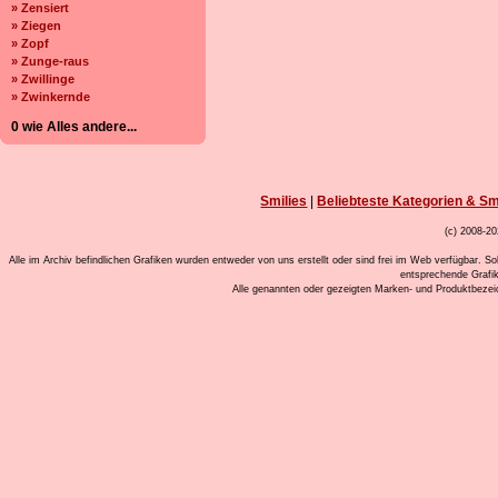
» Zensiert
» Ziegen
» Zopf
» Zunge-raus
» Zwillinge
» Zwinkernde
0 wie Alles andere...
Smilies
|
Beliebteste Kategorien & Sm
(c) 2008-20
Alle im Archiv befindlichen Grafiken wurden entweder von uns erstellt oder sind frei im Web verfügbar. So
entsprechende Grafi
Alle genannten oder gezeigten Marken- und Produktbeze