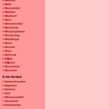
» Mahlzeit
» Maler
» Marssymbol
» Masseur
» Maulwurf
» Maus
» Mechatroniker
» Meckernde
» Meerjungfrauen
» Mistelzweig
» Mittelfinger
» Mond
» Monster
» Mops
» Motorrad
» M�de
» M�tzen
» Murmeltiere
» Muscheln
N wie Nordpol
» Nacktschnecken
» Nagetiere
» Nashorn
» Nein
» Nikolausstiefel
» Nuckelnde
» Nussknacker