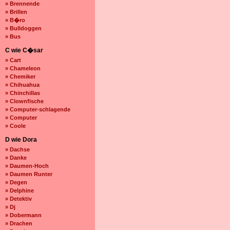
» Brennende
» Brillen
» B�ro
» Bulldoggen
» Bus
C wie C�sar
» Cart
» Chameleon
» Chemiker
» Chihuahua
» Chinchillas
» Clownfische
» Computer-schlagende
» Computer
» Coole
D wie Dora
» Dachse
» Danke
» Daumen-Hoch
» Daumen Runter
» Degen
» Delphine
» Detektiv
» Dj
» Dobermann
» Drachen