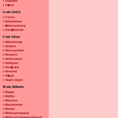
» Truthahn
» T�ren
U wie Ulrich
» U-boot
» Ueberfahren
» �berraschung
» Umr�hrende
V wie Viktor
» Valentinstag
» Vampire
» Venussymbol
» Verbannt
» Verdrossene
» Verlegene
» Verr�ckte
» Verwirrte
» V�gel
» Vogel-zeigen
W wie Wilhelm
» Waage
» Waffen
» Waschen
» Wassermann
» Wecker
» Weihnachstbaum
» Weihnachstbaumschmuck