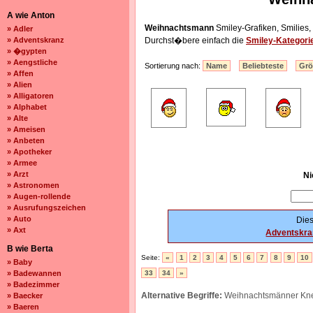
A wie Anton
Weihnachtsmann
Smiley-Grafiken, Smilies
» Adler
» Adventskranz
Durchst�bere einfach die
Smiley-Kategori
» �gypten
» Aengstliche
Sortierung nach:
Name
Beliebteste
Gr
» Affen
» Alien
» Alligatoren
» Alphabet
» Alte
» Ameisen
» Anbeten
» Apotheker
» Armee
» Arzt
Ni
» Astronomen
» Augen-rollende
» Ausrufungszeichen
» Auto
Dies
» Axt
Adventskra
B wie Berta
Seite:
«
1
2
3
4
5
6
7
8
9
10
» Baby
» Badewannen
33
34
»
» Badezimmer
Alternative Begriffe:
Weihnachtsmänner Knec
» Baecker
» Baeren