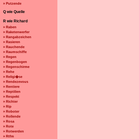
» Putzende
Q wie Quelle
R wie Richard
» Raben
» Raketenwerfer
» Rangabzeichen
» Rasieren
» Rauchende
» Raumschiffe
» Regen
» Regenbogen
» Regenschirme
» Rehe
» Religi�se
» Rendezevous
» Rentiere
» Reptilien
» Respekt
» Richter
» Rip
» Roboter
» Rollende
» Rosa
» Rote
» Rotwerden
» Rtfm