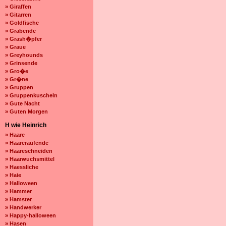
» Giraffen
» Gitarren
» Goldfische
» Grabende
» Grash�pfer
» Graue
» Greyhounds
» Grinsende
» Gro�e
» Gr�ne
» Gruppen
» Gruppenkuscheln
» Gute Nacht
» Guten Morgen
H wie Heinrich
» Haare
» Haareraufende
» Haareschneiden
» Haarwuchsmittel
» Haessliche
» Haie
» Halloween
» Hammer
» Hamster
» Handwerker
» Happy-halloween
» Hasen