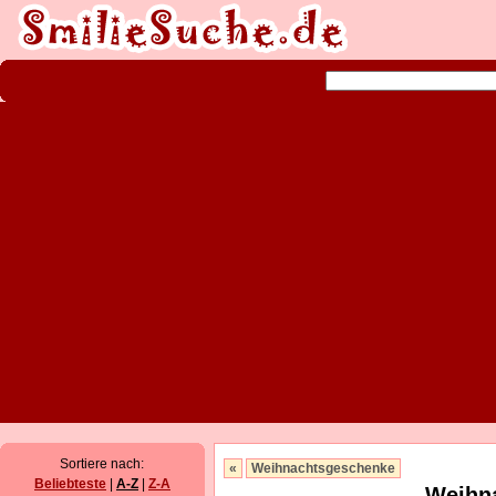
Sortiere nach:
«
Weihnachtsgeschenke
Beliebteste
|
A-Z
|
Z-A
Weihna