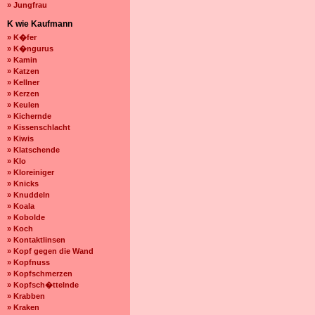
» Jungfrau
K wie Kaufmann
» K�fer
» K�ngurus
» Kamin
» Katzen
» Kellner
» Kerzen
» Keulen
» Kichernde
» Kissenschlacht
» Kiwis
» Klatschende
» Klo
» Kloreiniger
» Knicks
» Knuddeln
» Koala
» Kobolde
» Koch
» Kontaktlinsen
» Kopf gegen die Wand
» Kopfnuss
» Kopfschmerzen
» Kopfsch�ttelnde
» Krabben
» Kraken