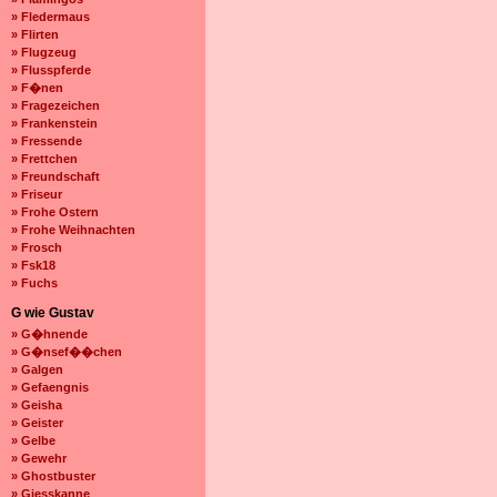
» Fledermaus
» Flirten
» Flugzeug
» Flusspferde
» F�nen
» Fragezeichen
» Frankenstein
» Fressende
» Frettchen
» Freundschaft
» Friseur
» Frohe Ostern
» Frohe Weihnachten
» Frosch
» Fsk18
» Fuchs
G wie Gustav
» G�hnende
» G�nsef��chen
» Galgen
» Gefaengnis
» Geisha
» Geister
» Gelbe
» Gewehr
» Ghostbuster
» Giesskanne