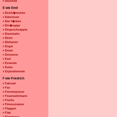
» Duschen
E wie Emil
» Eichh�rnchen
» Eidechsen
» Eier f�rben
» Ein�ugige
» Eingeschnappte
» Eisenbahn
» Elche
» Elefanten
» Engel
» Enten
» Entsetzte
» Esel
» Essende
» Eulen
» Explodierende
F wie Friedrich
» Fahrrad
» Fax
» Fensterputzer
» Feuerwehrmann
» Fische
» Fitnesstrainer
» Flaggen
» Flak
» Flamingos