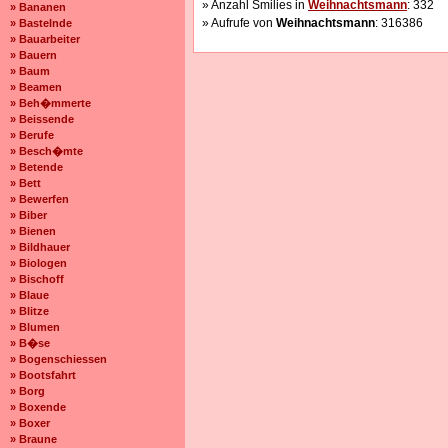
» Anzahl Smilies in
Weihnachtsmann
: 332
» Bananen
» Aufrufe von
Weihnachtsmann
: 316386
» Bastelnde
» Bauarbeiter
» Bauern
» Baum
» Beamen
» Beh�mmerte
» Beissende
» Berufe
» Besch�mte
» Betende
» Bett
» Bewerfen
» Biber
» Bienen
» Bildhauer
» Biologen
» Bischoff
» Blaue
» Blitze
» Blumen
» B�se
» Bogenschiessen
» Bootsfahrt
» Borg
» Boxende
» Boxer
» Braune