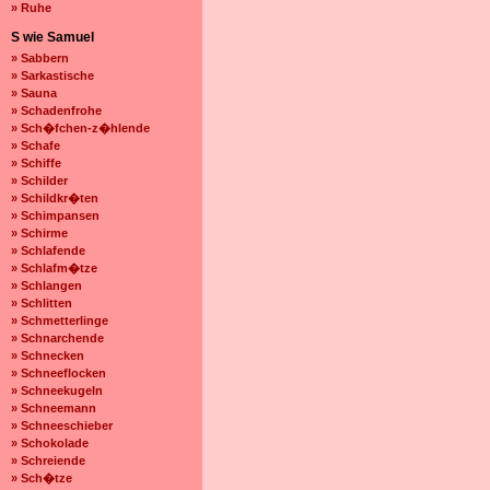
» Ruhe
S wie Samuel
» Sabbern
» Sarkastische
» Sauna
» Schadenfrohe
» Sch�fchen-z�hlende
» Schafe
» Schiffe
» Schilder
» Schildkr�ten
» Schimpansen
» Schirme
» Schlafende
» Schlafm�tze
» Schlangen
» Schlitten
» Schmetterlinge
» Schnarchende
» Schnecken
» Schneeflocken
» Schneekugeln
» Schneemann
» Schneeschieber
» Schokolade
» Schreiende
» Sch�tze