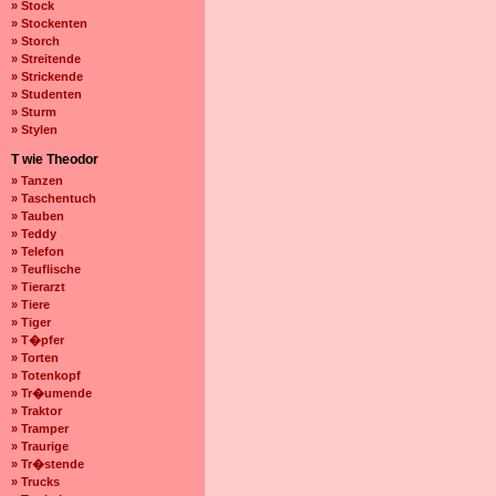
» Stock
» Stockenten
» Storch
» Streitende
» Strickende
» Studenten
» Sturm
» Stylen
T wie Theodor
» Tanzen
» Taschentuch
» Tauben
» Teddy
» Telefon
» Teuflische
» Tierarzt
» Tiere
» Tiger
» T�pfer
» Torten
» Totenkopf
» Tr�umende
» Traktor
» Tramper
» Traurige
» Tr�stende
» Trucks