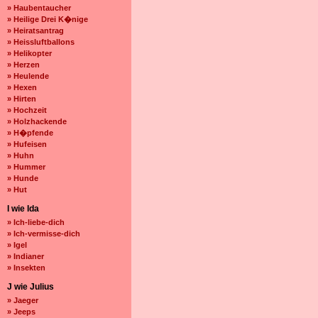
» Haubentaucher
» Heilige Drei K�nige
» Heiratsantrag
» Heissluftballons
» Helikopter
» Herzen
» Heulende
» Hexen
» Hirten
» Hochzeit
» Holzhackende
» H�pfende
» Hufeisen
» Huhn
» Hummer
» Hunde
» Hut
I wie Ida
» Ich-liebe-dich
» Ich-vermisse-dich
» Igel
» Indianer
» Insekten
J wie Julius
» Jaeger
» Jeeps