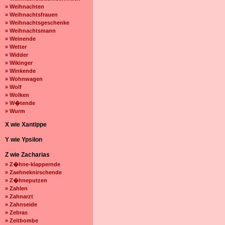
» Weihnachten
» Weihnachtsfrauen
» Weihnachtsgeschenke
» Weihnachtsmann
» Weinende
» Wetter
» Widder
» Wikinger
» Winkende
» Wohnwagen
» Wolf
» Wolken
» W�tende
» Wurm
X wie Xantippe
Y wie Ypsilon
Z wie Zacharias
» Z�hne-klappernde
» Zaehneknirschende
» Z�hneputzen
» Zahlen
» Zahnarzt
» Zahnseide
» Zebras
» Zeitbombe