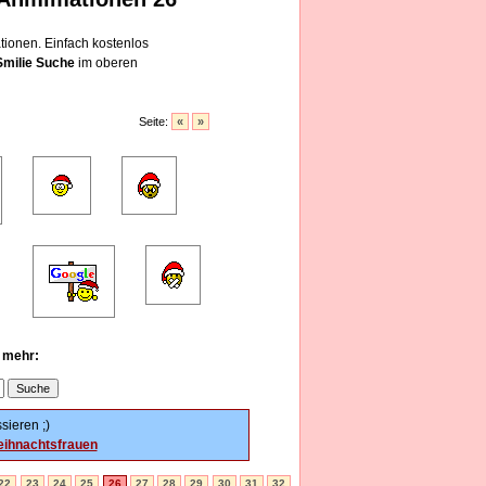
ionen. Einfach kostenlos
Smilie Suche
im oberen
Seite:
«
»
u mehr:
sieren ;)
ihnachtsfrauen
22
23
24
25
26
27
28
29
30
31
32