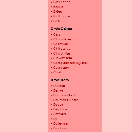
» Brennende
» Brillen
» B�ro
» Bulldoggen
» Bus
C wie C�sar
» Cart
» Chameleon
» Chemiker
» Chihuahua
» Chinchillas
» Clownfische
» Computer-schlagende
» Computer
» Coole
D wie Dora
» Dachse
» Danke
» Daumen-Hoch
» Daumen Runter
» Degen
» Delphine
» Detektiv
» Dj
» Dobermann
» Drachen