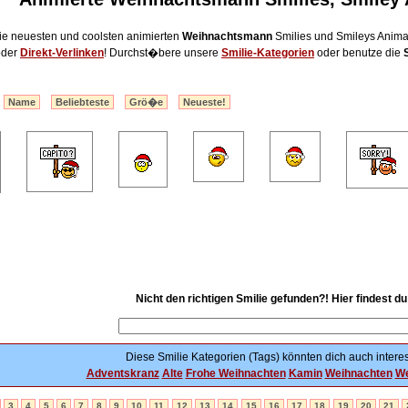
 die neuesten und coolsten animierten
Weihnachtsmann
Smilies und Smileys Animat
oder
Direkt-Verlinken
! Durchst�bere unsere
Smilie-Kategorien
oder benutze die
:
Name
Beliebteste
Grö�e
Neueste!
Nicht den richtigen Smilie gefunden?! Hier findest d
Diese Smilie Kategorien (Tags) könnten dich auch interes
Adventskranz
Alte
Frohe Weihnachten
Kamin
Weihnachten
We
3
4
5
6
7
8
9
10
11
12
13
14
15
16
17
18
19
20
21