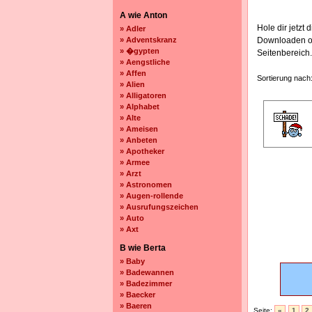
A wie Anton
Hole dir jetzt
» Adler
» Adventskranz
Downloaden 
» �gypten
Seitenbereich.
» Aengstliche
» Affen
Sortierung nach
» Alien
» Alligatoren
» Alphabet
» Alte
» Ameisen
» Anbeten
» Apotheker
» Armee
» Arzt
» Astronomen
» Augen-rollende
» Ausrufungszeichen
» Auto
» Axt
B wie Berta
» Baby
» Badewannen
» Badezimmer
» Baecker
» Baeren
Seite:
«
1
2