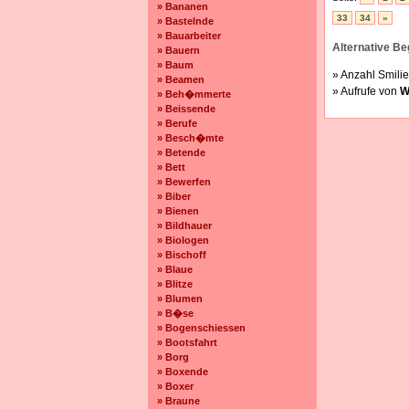
» Bananen
33
34
»
» Bastelnde
» Bauarbeiter
Alternative Beg
» Bauern
» Baum
» Anzahl Smilie
» Beamen
» Aufrufe von
W
» Beh�mmerte
» Beissende
» Berufe
» Besch�mte
» Betende
» Bett
» Bewerfen
» Biber
» Bienen
» Bildhauer
» Biologen
» Bischoff
» Blaue
» Blitze
» Blumen
» B�se
» Bogenschiessen
» Bootsfahrt
» Borg
» Boxende
» Boxer
» Braune