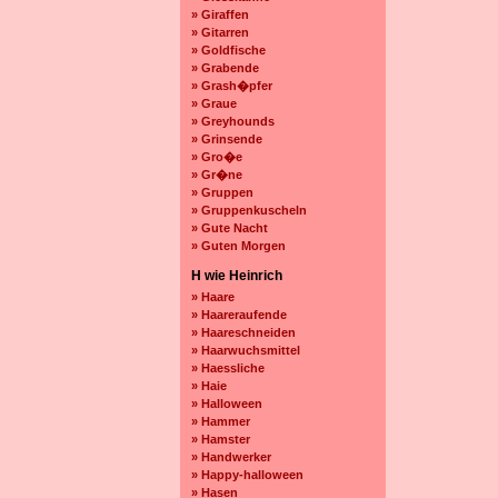
» Giraffen
» Gitarren
» Goldfische
» Grabende
» Grash�pfer
» Graue
» Greyhounds
» Grinsende
» Gro�e
» Gr�ne
» Gruppen
» Gruppenkuscheln
» Gute Nacht
» Guten Morgen
H wie Heinrich
» Haare
» Haareraufende
» Haareschneiden
» Haarwuchsmittel
» Haessliche
» Haie
» Halloween
» Hammer
» Hamster
» Handwerker
» Happy-halloween
» Hasen