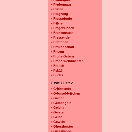
» Fledermaus
» Flirten
» Flugzeug
» Flusspferde
» F�nen
» Fragezeichen
» Frankenstein
» Fressende
» Frettchen
» Freundschaft
» Friseur
» Frohe Ostern
» Frohe Weihnachten
» Frosch
» Fsk18
» Fuchs
G wie Gustav
» G�hnende
» G�nsef��chen
» Galgen
» Gefaengnis
» Geisha
» Geister
» Gelbe
» Gewehr
» Ghostbuster
» Giesskanne