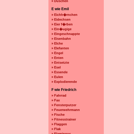
» Duschen
E wie Emil
» Eichh�rnchen
» Eidechsen
» Eier f�rben
» Ein�ugige
» Eingeschnappte
» Eisenbahn
» Elche
» Elefanten
» Engel
» Enten
» Entsetzte
» Esel
» Essende
» Eulen
» Explodierende
F wie Friedrich
» Fahrrad
» Fax
» Fensterputzer
» Feuerwehrmann
» Fische
» Fitnesstrainer
» Flaggen
» Flak
» Flamingos