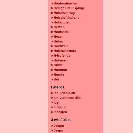
» Haubentaucher
» Heilige Drei K�nige
» Heiratsantrag
» Heissluftballons
» Helikopter
» Herzen
» Heulende
» Hexen
» Hirten
» Hochzeit
» Holzhackende
» H�pfende
» Hufeisen
» Huhn
» Hummer
» Hunde
» Hut
I wie Ida
» Ich-liebe-dich
» Ich-vermisse-dich
» Igel
» Indianer
» Insekten
J wie Julius
» Jaeger
» Jeeps