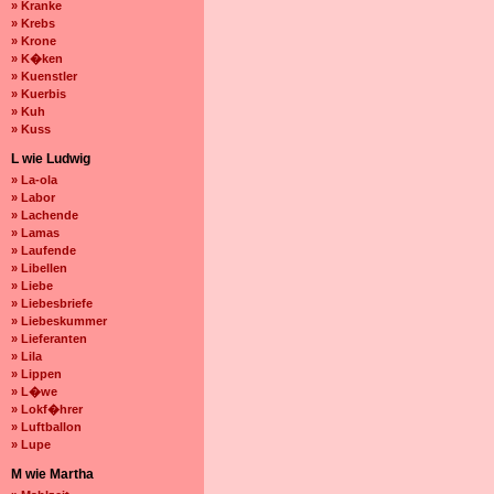
» Kranke
» Krebs
» Krone
» K�ken
» Kuenstler
» Kuerbis
» Kuh
» Kuss
L wie Ludwig
» La-ola
» Labor
» Lachende
» Lamas
» Laufende
» Libellen
» Liebe
» Liebesbriefe
» Liebeskummer
» Lieferanten
» Lila
» Lippen
» L�we
» Lokf�hrer
» Luftballon
» Lupe
M wie Martha