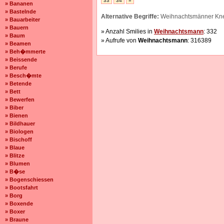
33
34
»
» Bananen
» Bastelnde
Alternative Begriffe:
Weihnachtsmänner Knec
» Bauarbeiter
» Bauern
» Anzahl Smilies in
Weihnachtsmann
: 332
» Baum
» Aufrufe von
Weihnachtsmann
: 316389
» Beamen
» Beh�mmerte
» Beissende
» Berufe
» Besch�mte
» Betende
» Bett
» Bewerfen
» Biber
» Bienen
» Bildhauer
» Biologen
» Bischoff
» Blaue
» Blitze
» Blumen
» B�se
» Bogenschiessen
» Bootsfahrt
» Borg
» Boxende
» Boxer
» Braune