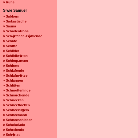
» Ruhe
S wie Samuel
» Sabbern
» Sarkastische
» Sauna
» Schadenfrohe
» Sch�fchen-z�hlende
» Schafe
» Schiffe
» Schilder
» Schildkr�ten
» Schimpansen
» Schirme
» Schlafende
» Schlafm�tze
» Schlangen
» Schlitten
» Schmetterlinge
» Schnarchende
» Schnecken
» Schneeflocken
» Schneekugeln
» Schneemann
» Schneeschieber
» Schokolade
» Schreiende
» Sch�tze