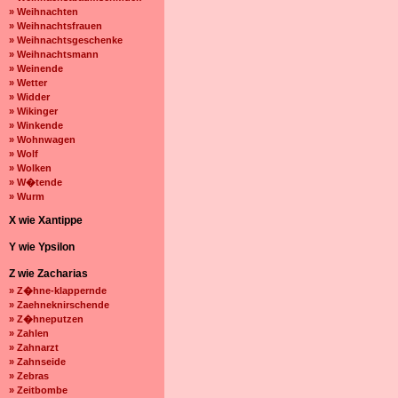
» Weihnachten
» Weihnachtsfrauen
» Weihnachtsgeschenke
» Weihnachtsmann
» Weinende
» Wetter
» Widder
» Wikinger
» Winkende
» Wohnwagen
» Wolf
» Wolken
» W�tende
» Wurm
X wie Xantippe
Y wie Ypsilon
Z wie Zacharias
» Z�hne-klappernde
» Zaehneknirschende
» Z�hneputzen
» Zahlen
» Zahnarzt
» Zahnseide
» Zebras
» Zeitbombe