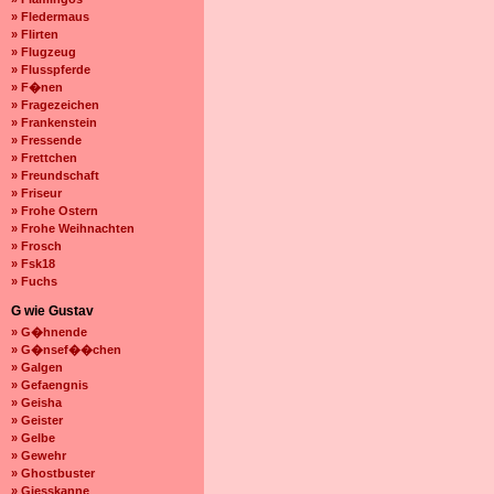
» Fledermaus
» Flirten
» Flugzeug
» Flusspferde
» F�nen
» Fragezeichen
» Frankenstein
» Fressende
» Frettchen
» Freundschaft
» Friseur
» Frohe Ostern
» Frohe Weihnachten
» Frosch
» Fsk18
» Fuchs
G wie Gustav
» G�hnende
» G�nsef��chen
» Galgen
» Gefaengnis
» Geisha
» Geister
» Gelbe
» Gewehr
» Ghostbuster
» Giesskanne