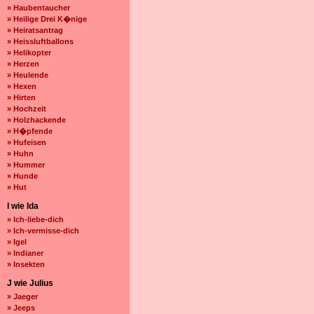
» Haubentaucher
» Heilige Drei K�nige
» Heiratsantrag
» Heissluftballons
» Helikopter
» Herzen
» Heulende
» Hexen
» Hirten
» Hochzeit
» Holzhackende
» H�pfende
» Hufeisen
» Huhn
» Hummer
» Hunde
» Hut
I wie Ida
» Ich-liebe-dich
» Ich-vermisse-dich
» Igel
» Indianer
» Insekten
J wie Julius
» Jaeger
» Jeeps