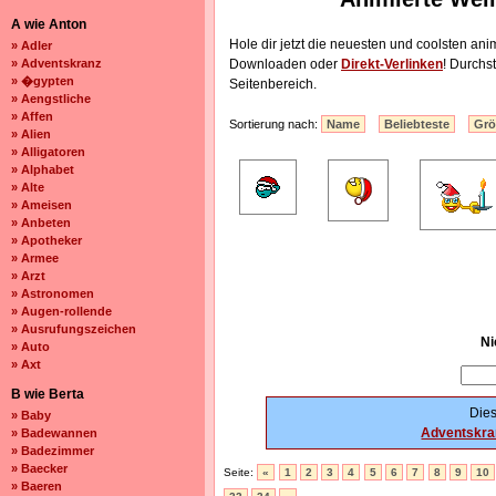
A wie Anton
Hole dir jetzt die neuesten und coolsten ani
» Adler
» Adventskranz
Downloaden oder
Direkt-Verlinken
! Durch
» �gypten
Seitenbereich.
» Aengstliche
» Affen
Sortierung nach:
Name
Beliebteste
Gr
» Alien
» Alligatoren
» Alphabet
» Alte
» Ameisen
» Anbeten
» Apotheker
» Armee
» Arzt
» Astronomen
» Augen-rollende
» Ausrufungszeichen
Ni
» Auto
» Axt
B wie Berta
Dies
» Baby
Adventskra
» Badewannen
» Badezimmer
» Baecker
Seite:
«
1
2
3
4
5
6
7
8
9
10
» Baeren