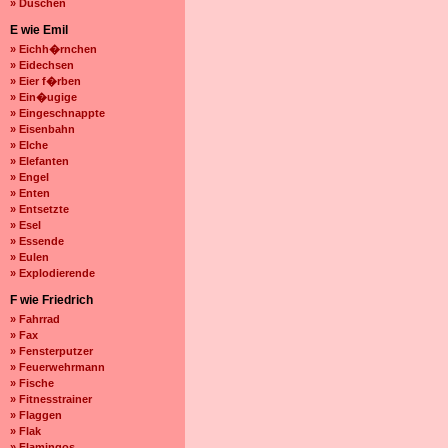
» Duschen
E wie Emil
» Eichh�rnchen
» Eidechsen
» Eier f�rben
» Ein�ugige
» Eingeschnappte
» Eisenbahn
» Elche
» Elefanten
» Engel
» Enten
» Entsetzte
» Esel
» Essende
» Eulen
» Explodierende
F wie Friedrich
» Fahrrad
» Fax
» Fensterputzer
» Feuerwehrmann
» Fische
» Fitnesstrainer
» Flaggen
» Flak
» Flamingos