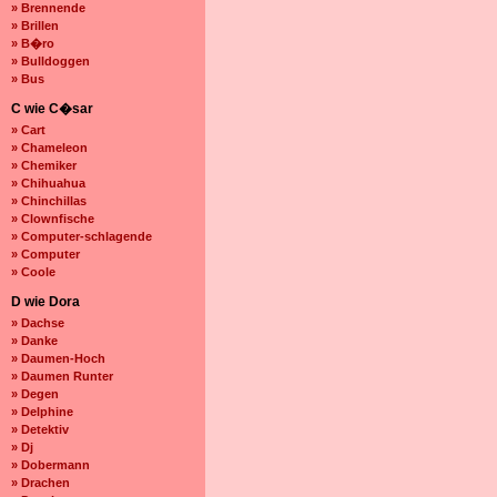
» Brennende
» Brillen
» B�ro
» Bulldoggen
» Bus
C wie C�sar
» Cart
» Chameleon
» Chemiker
» Chihuahua
» Chinchillas
» Clownfische
» Computer-schlagende
» Computer
» Coole
D wie Dora
» Dachse
» Danke
» Daumen-Hoch
» Daumen Runter
» Degen
» Delphine
» Detektiv
» Dj
» Dobermann
» Drachen