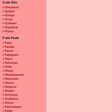
O wie Otto
» Ohnmacht
» Optiker
» Orange
» Orcas
» Ostereier
» Osterkorb
» Ostern
P wie Paula
» Paare
» Pandas
» Panzer
» Papageien
» Peace
» Peitschen
» Pfeile
» Pferde
» Pferdekutsche
» Pieksende
» Piercer
» Pinguine
» Piraten
» Polizisten
» Postboten
» Presse
» Psychologen
» Pudel