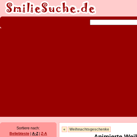
Sortiere nach:
«
Weihnachtsgeschenke
Beliebteste
|
A-Z
|
Z-A
Animierte Wei