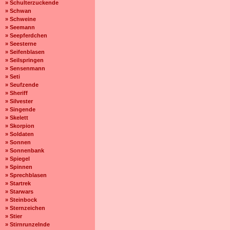
» Schulterzuckende
» Schwan
» Schweine
» Seemann
» Seepferdchen
» Seesterne
» Seifenblasen
» Seilspringen
» Sensenmann
» Seti
» Seufzende
» Sheriff
» Silvester
» Singende
» Skelett
» Skorpion
» Soldaten
» Sonnen
» Sonnenbank
» Spiegel
» Spinnen
» Sprechblasen
» Startrek
» Starwars
» Steinbock
» Sternzeichen
» Stier
» Stirnrunzelnde