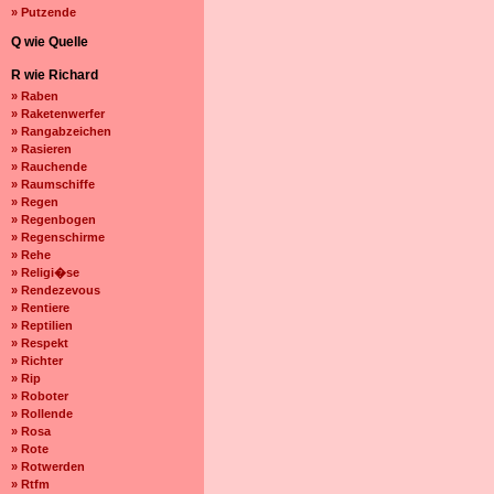
» Putzende
Q wie Quelle
R wie Richard
» Raben
» Raketenwerfer
» Rangabzeichen
» Rasieren
» Rauchende
» Raumschiffe
» Regen
» Regenbogen
» Regenschirme
» Rehe
» Religi�se
» Rendezevous
» Rentiere
» Reptilien
» Respekt
» Richter
» Rip
» Roboter
» Rollende
» Rosa
» Rote
» Rotwerden
» Rtfm