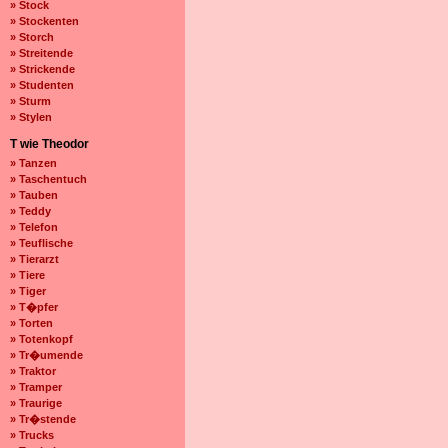
» Stock
» Stockenten
» Storch
» Streitende
» Strickende
» Studenten
» Sturm
» Stylen
T wie Theodor
» Tanzen
» Taschentuch
» Tauben
» Teddy
» Telefon
» Teuflische
» Tierarzt
» Tiere
» Tiger
» T�pfer
» Torten
» Totenkopf
» Tr�umende
» Traktor
» Tramper
» Traurige
» Tr�stende
» Trucks