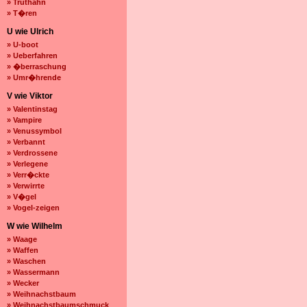
» Truthahn
» T�ren
U wie Ulrich
» U-boot
» Ueberfahren
» �berraschung
» Umr�hrende
V wie Viktor
» Valentinstag
» Vampire
» Venussymbol
» Verbannt
» Verdrossene
» Verlegene
» Verr�ckte
» Verwirrte
» V�gel
» Vogel-zeigen
W wie Wilhelm
» Waage
» Waffen
» Waschen
» Wassermann
» Wecker
» Weihnachstbaum
» Weihnachstbaumschmuck