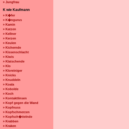
» Jungfrau
K wie Kaufmann
» K�fer
» K�ngurus
» Kamin
» Katzen
» Kellner
» Kerzen
» Keulen
» Kichernde
» Kissenschlacht
» Kiwis
» Klatschende
» Klo
» Kloreiniger
» Knicks
» Knuddeln
» Koala
» Kobolde
» Koch
» Kontaktlinsen
» Kopf gegen die Wand
» Kopfnuss
» Kopfschmerzen
» Kopfsch�ttelnde
» Krabben
» Kraken