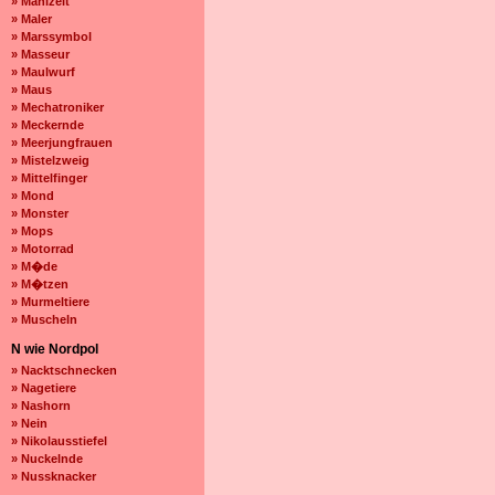
» Mahlzeit
» Maler
» Marssymbol
» Masseur
» Maulwurf
» Maus
» Mechatroniker
» Meckernde
» Meerjungfrauen
» Mistelzweig
» Mittelfinger
» Mond
» Monster
» Mops
» Motorrad
» M�de
» M�tzen
» Murmeltiere
» Muscheln
N wie Nordpol
» Nacktschnecken
» Nagetiere
» Nashorn
» Nein
» Nikolausstiefel
» Nuckelnde
» Nussknacker