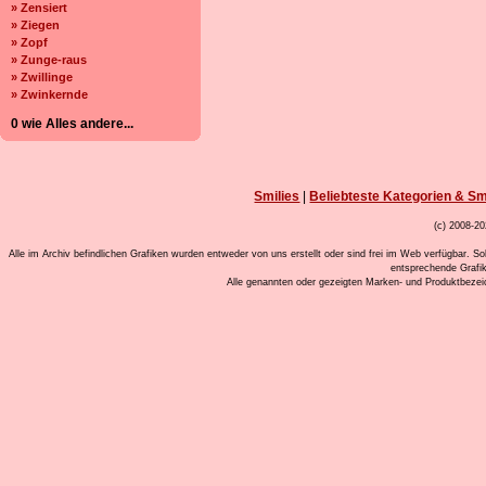
» Zensiert
» Ziegen
» Zopf
» Zunge-raus
» Zwillinge
» Zwinkernde
0 wie Alles andere...
Smilies
|
Beliebteste Kategorien & Sm
(c) 2008-20
Alle im Archiv befindlichen Grafiken wurden entweder von uns erstellt oder sind frei im Web verfügbar. So
entsprechende Grafi
Alle genannten oder gezeigten Marken- und Produktbeze